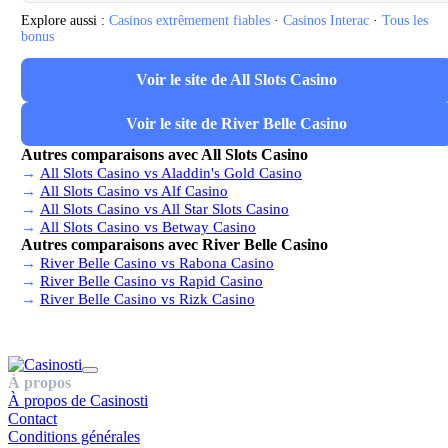
Explore aussi :
Casinos extrêmement fiables
·
Casinos Interac
·
Tous les
bonus
Voir le site de All Slots Casino
Voir le site de River Belle Casino
Autres comparaisons avec All Slots Casino
All Slots Casino vs Aladdin's Gold Casino
All Slots Casino vs Alf Casino
All Slots Casino vs All Star Slots Casino
All Slots Casino vs Betway Casino
Autres comparaisons avec River Belle Casino
River Belle Casino vs Rabona Casino
River Belle Casino vs Rapid Casino
River Belle Casino vs Rizk Casino
À propos
À propos de Casinosti
Contact
Conditions générales