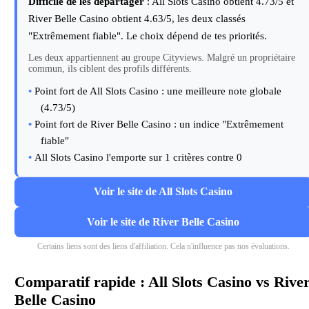
Difficile de les départager
: All Slots Casino obtient 4.73/5 et
River Belle Casino obtient 4.63/5, les deux classés
"Extrêmement fiable". Le choix dépend de tes priorités.
Les deux appartiennent au groupe Cityviews. Malgré un propriétaire
commun, ils ciblent des profils différents.
Point fort de All Slots Casino : une meilleure note globale
(4.73/5)
Point fort de River Belle Casino : un indice "Extrêmement
fiable"
All Slots Casino l'emporte sur 1 critères contre 0
Voir le site de All Slots Casino
Voir le site de River Belle Casino
Certains liens sont des liens d'affiliation. Cela n'influence pas nos évaluations.
Comparatif rapide : All Slots Casino vs Rive
Belle Casino