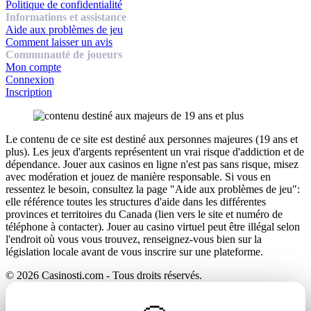
Politique de confidentialité
Informations et assistance
Aide aux problèmes de jeu
Comment laisser un avis
Communauté de joueurs
Mon compte
Connexion
Inscription
Le contenu de ce site est destiné aux personnes majeures (19 ans et
plus). Les jeux d'argents représentent un vrai risque d'addiction et de
dépendance. Jouer aux casinos en ligne n'est pas sans risque, misez
avec modération et jouez de manière responsable. Si vous en
ressentez le besoin, consultez la page "Aide aux problèmes de jeu":
elle référence toutes les structures d'aide dans les différentes
provinces et territoires du Canada (lien vers le site et numéro de
téléphone à contacter). Jouer au casino virtuel peut être illégal selon
l'endroit où vous vous trouvez, renseignez-vous bien sur la
législation locale avant de vous inscrire sur une plateforme.
© 2026 Casinosti.com - Tous droits réservés.
×