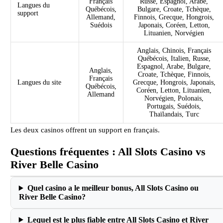
Français
Russe, Espagnol, Arabe,
Langues du
Québécois,
Bulgare, Croate, Tchèque,
support
Allemand,
Finnois, Grecque, Hongrois,
Suédois
Japonais, Coréen, Letton,
Lituanien, Norvégien
Anglais, Chinois, Français
Québécois, Italien, Russe,
Espagnol, Arabe, Bulgare,
Anglais,
Croate, Tchèque, Finnois,
Français
Langues du site
Grecque, Hongrois, Japonais,
Québécois,
Coréen, Letton, Lituanien,
Allemand
Norvégien, Polonais,
Portugais, Suédois,
Thaïlandais, Turc
Les deux casinos offrent un support en français.
Questions fréquentes : All Slots Casino vs
River Belle Casino
Quel casino a le meilleur bonus, All Slots Casino ou
River Belle Casino?
Lequel est le plus fiable entre All Slots Casino et River