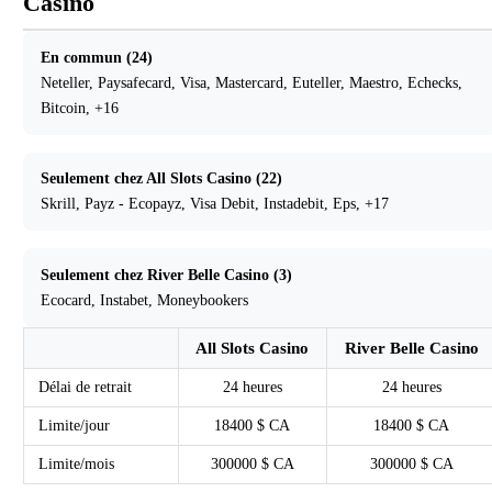
Casino
En commun (24)
Neteller, Paysafecard, Visa, Mastercard, Euteller, Maestro, Echecks,
Bitcoin, +16
Seulement chez All Slots Casino (22)
Skrill, Payz - Ecopayz, Visa Debit, Instadebit, Eps, +17
Seulement chez River Belle Casino (3)
Ecocard, Instabet, Moneybookers
All Slots Casino
River Belle Casino
Délai de retrait
24 heures
24 heures
Limite/jour
18400 $ CA
18400 $ CA
Limite/mois
300000 $ CA
300000 $ CA