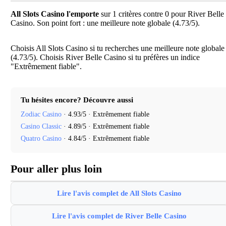
All Slots Casino l'emporte
sur 1 critères contre 0 pour River Belle
Casino. Son point fort : une meilleure note globale (4.73/5).
Choisis All Slots Casino si tu recherches une meilleure note globale
(4.73/5). Choisis River Belle Casino si tu préfères un indice
"Extrêmement fiable".
Tu hésites encore? Découvre aussi
Zodiac Casino
· 4.93/5 · Extrêmement fiable
Casino Classic
· 4.89/5 · Extrêmement fiable
Quatro Casino
· 4.84/5 · Extrêmement fiable
Pour aller plus loin
Lire l'avis complet de All Slots Casino
Lire l'avis complet de River Belle Casino