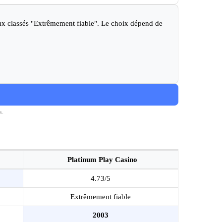
ux classés "Extrêmement fiable". Le choix dépend de
s.
Platinum Play Casino
4.73/5
Extrêmement fiable
2003