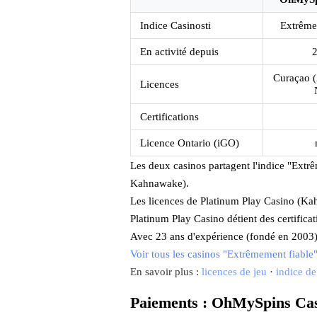
Indice Casinosti
Extrême
En activité depuis
Curaçao (
Licences
Certifications
Licence Ontario (iGO)
Les deux casinos partagent l'indice "Extr
Kahnawake).
Les licences de Platinum Play Casino (Kahn
Platinum Play Casino détient des certifi
Avec 23 ans d'expérience (fondé en 2003),
Voir tous les casinos "Extrêmement fiable
En savoir plus :
licences de jeu
·
indice de 
Paiements : OhMySpins Cas