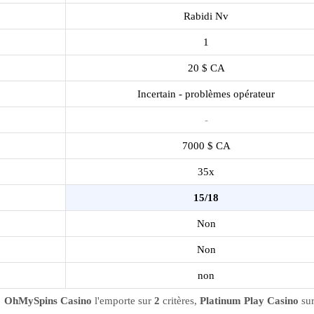
Rabidi Nv
1
20 $ CA
Incertain - problèmes opérateur
-
7000 $ CA
35x
15/18
Non
Non
non
OhMySpins Casino
l'emporte sur
2
critères,
Platinum Play Casino
su