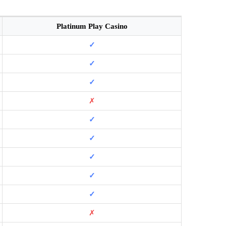
Platinum Play Casino
✓
✓
✓
✗
✓
✓
✓
✓
✓
✗