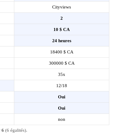
Cityviews
2
10 $ CA
24 heures
18400 $ CA
300000 $ CA
35x
12/18
Oui
Oui
non
r
6
(6 égalités).