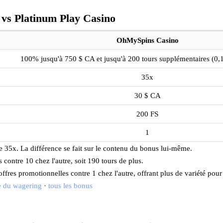
vs Platinum Play Casino
OhMySpins Casino
100% jusqu'à 750 $ CA et jusqu'à 200 tours supplémentaires (0,
35x
30 $ CA
200 FS
1
35x. La différence se fait sur le contenu du bonus lui-même.
contre 10 chez l'autre, soit 190 tours de plus.
fres promotionnelles contre 1 chez l'autre, offrant plus de variété pour 
e du wagering
·
tous les bonus