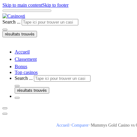
Skip to main content
Skip to footer
Search ...
résultats trouvés
Accueil
Classement
Bonus
Top casinos
Search ...
résultats trouvés
Accueil
Comparer
Mummys Gold Casino vs 
>
>