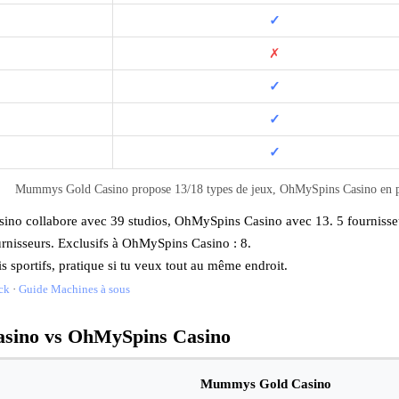
✓
✗
✓
✓
✓
Mummys Gold Casino propose 13/18 types de jeux, OhMySpins Casino en p
o collabore avec 39 studios, OhMySpins Casino avec 13. 5 fournisseur
nisseurs. Exclusifs à OhMySpins Casino : 8.
sportifs, pratique si tu veux tout au même endroit.
ck
·
Guide Machines à sous
asino vs OhMySpins Casino
Mummys Gold Casino