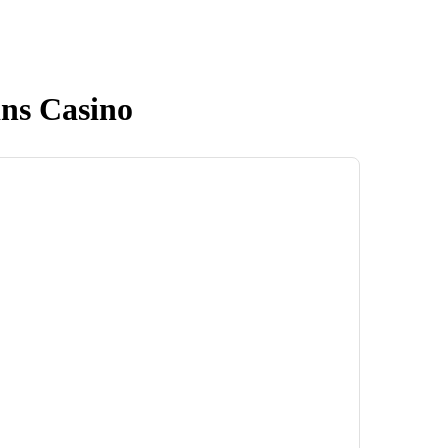
ns Casino