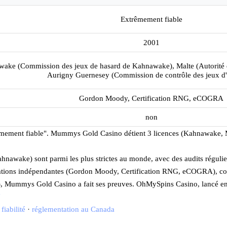
Extrêmement fiable
2001
ake (Commission des jeux de hasard de Kahnawake), Malte (Autorité de
Aurigny Guernesey (Commission de contrôle des jeux d
Gordon Moody, Certification RNG, eCOGRA
non
trêmement fiable". Mummys Gold Casino détient 3 licences (Kahnawake,
wake) sont parmi les plus strictes au monde, avec des audits réguliers
ations indépendantes (Gordon Moody, Certification RNG, eCOGRA), conf
, Mummys Gold Casino a fait ses preuves. OhMySpins Casino, lancé en 
"
fiabilité
·
réglementation au Canada