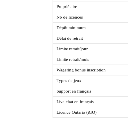
Propriétaire
Nb de licences
Dépôt minimum
Délai de retrait
Limite retrait/jour
Limite retrait/mois
Wagering bonus inscription
Types de jeux
Support en français
Live chat en français
Licence Ontario (iGO)