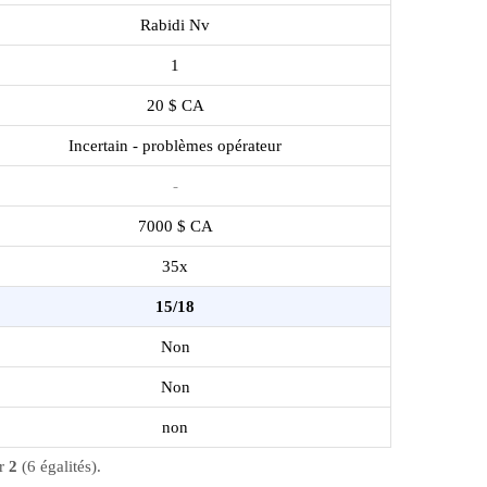
Rabidi Nv
1
20 $ CA
Incertain - problèmes opérateur
-
7000 $ CA
35x
15/18
Non
Non
non
r
2
(6 égalités).