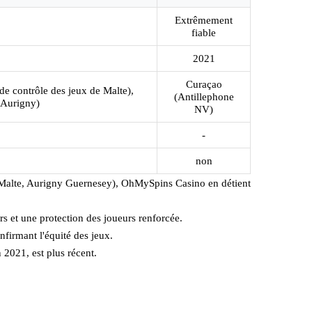
Extrêmement
fiable
2021
Curaçao
 contrôle des jeux de Malte),
(Antillephone
'Aurigny)
NV)
-
non
 Malte, Aurigny Guernesey), OhMySpins Casino en détient
 et une protection des joueurs renforcée.
irmant l'équité des jeux.
2021, est plus récent.