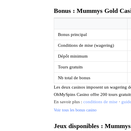
Bonus : Mummys Gold Casi
Bonus principal
Conditions de mise (wagering)
Dépôt minimum
Tours gratuits
Nb total de bonus
Les deux casinos imposent un wagering de 
OhMySpins Casino offre 200 tours gratuits 
En savoir plus :
conditions de mise
·
guid
Voir tous les bonus casino
Jeux disponibles : Mummys