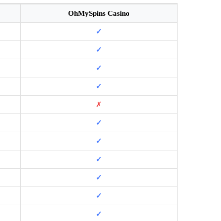
OhMySpins Casino
✓
✓
✓
✓
✗
✓
✓
✓
✓
✓
✓