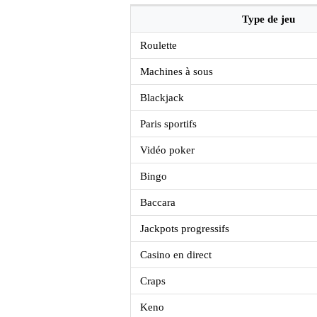
Type de jeu
Roulette
Machines à sous
Blackjack
Paris sportifs
Vidéo poker
Bingo
Baccara
Jackpots progressifs
Casino en direct
Craps
Keno