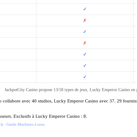
✓
✗
✓
✗
✓
✓
✓
JackpotCity Casino propose 13/18 types de jeux, Lucky Emperor Casino en 
 collabore avec 40 studios, Lucky Emperor Casino avec 37. 29 fourni
isseurs. Exclusifs à Lucky Emperor Casino : 8.
ck
·
Guide Machines à sous