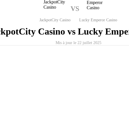
VS
JackpotCity Casino
Lucky Emperor Casino
ckpotCity Casino vs Lucky Empe
Mis à jour le 22 juillet 2025