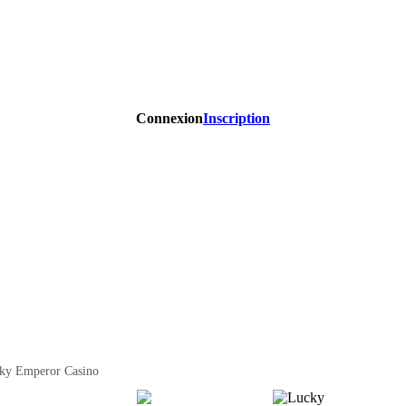
Connexion
Inscription
cky Emperor Casino