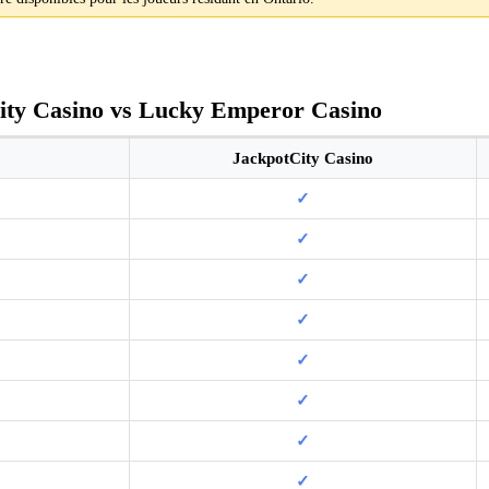
City Casino vs Lucky Emperor Casino
JackpotCity Casino
✓
✓
✓
✓
✓
✓
✓
✓