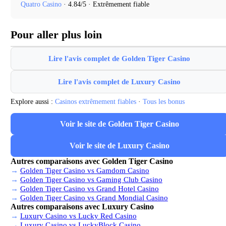
Quatro Casino
· 4.84/5 · Extrêmement fiable
Pour aller plus loin
Lire l'avis complet de Golden Tiger Casino
Lire l'avis complet de Luxury Casino
Explore aussi :
Casinos extrêmement fiables
·
Tous les bonus
Voir le site de Golden Tiger Casino
Voir le site de Luxury Casino
Autres comparaisons avec Golden Tiger Casino
Golden Tiger Casino vs Gamdom Casino
Golden Tiger Casino vs Gaming Club Casino
Golden Tiger Casino vs Grand Hotel Casino
Golden Tiger Casino vs Grand Mondial Casino
Autres comparaisons avec Luxury Casino
Luxury Casino vs Lucky Red Casino
Luxury Casino vs LuckyBlock Casino