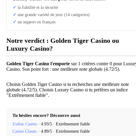
la fiabilité et la sécurité
une grande variété de jeux (14 catégories)
un support en français
Notre verdict : Golden Tiger Casino ou
Luxury Casino?
Golden Tiger Casino l'emporte
sur 1 critères contre 0 pour Luxur
Casino. Son point fort : une meilleure note globale (4.72/5).
Choisis Golden Tiger Casino si tu recherches une meilleure note
globale (4.72/5). Choisis Luxury Casino si tu préfères un indice
"Extrêmement fiable".
Tu hésites encore? Découvre aussi
Zodiac Casino
· 4.93/5 · Extrêmement fiable
Casino Classic
· 4.89/5 · Extrêmement fiable