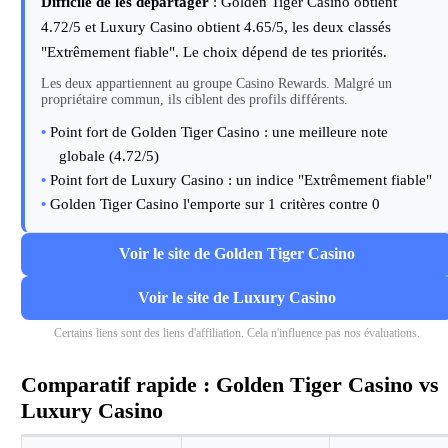
Difficile de les départager
: Golden Tiger Casino obtient
4.72/5 et Luxury Casino obtient 4.65/5, les deux classés
"Extrêmement fiable". Le choix dépend de tes priorités.
Les deux appartiennent au groupe Casino Rewards. Malgré un
propriétaire commun, ils ciblent des profils différents.
Point fort de Golden Tiger Casino : une meilleure note
globale (4.72/5)
Point fort de Luxury Casino : un indice "Extrêmement fiable"
Golden Tiger Casino l'emporte sur 1 critères contre 0
Voir le site de Golden Tiger Casino
Voir le site de Luxury Casino
Certains liens sont des liens d'affiliation. Cela n'influence pas nos évaluations.
Comparatif rapide : Golden Tiger Casino vs
Luxury Casino