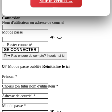
Voir le verdict →
Connexion
Nom d'utilisateur ou adresse de courriel
Mot de passe
Rester connecté
SE CONNECTER
🖐️➡ Pas encore de compte?
Inscris-toi ici
🔒❔ Mot de passe oublié?
Réinitialise-le ici
.
Prénom
*
Choisis ton futur nom d'utilisateur
*
Adresse de courriel
*
Mot de passe
*