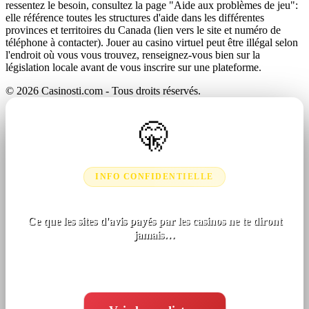
ressentez le besoin, consultez la page "Aide aux problèmes de jeu":
elle référence toutes les structures d'aide dans les différentes
provinces et territoires du Canada (lien vers le site et numéro de
téléphone à contacter). Jouer au casino virtuel peut être illégal selon
l'endroit où vous vous trouvez, renseignez-vous bien sur la
législation locale avant de vous inscrire sur une plateforme.
© 2026 Casinosti.com - Tous droits réservés.
×
🤫
INFO CONFIDENTIELLE
Ce que les sites d'avis payés par les casinos ne te diront
jamais…
On a la réponse. Nos membres ont voté.