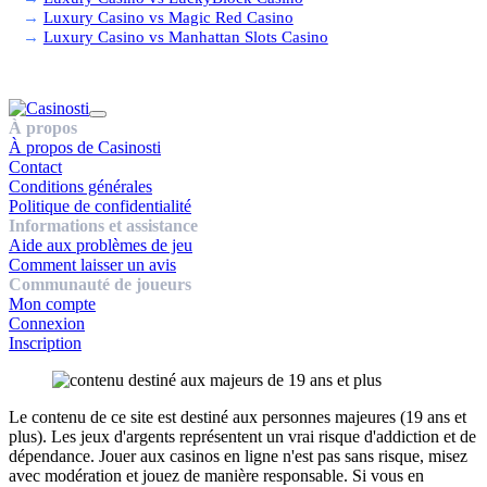
Luxury Casino vs Magic Red Casino
Luxury Casino vs Manhattan Slots Casino
À propos
À propos de Casinosti
Contact
Conditions générales
Politique de confidentialité
Informations et assistance
Aide aux problèmes de jeu
Comment laisser un avis
Communauté de joueurs
Mon compte
Connexion
Inscription
Le contenu de ce site est destiné aux personnes majeures (19 ans et
plus). Les jeux d'argents représentent un vrai risque d'addiction et de
dépendance. Jouer aux casinos en ligne n'est pas sans risque, misez
avec modération et jouez de manière responsable. Si vous en