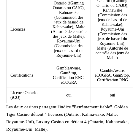
Ontario (iGaming
Ontario (iGaming
Ontario ou CAJO),
Ontario ou CAJO),
Kahnawake
Kahnawake
(Commission des
(Commission des
jeux de hasard de
jeux de hasard de
Kahnawake),
Kahnawake), Malte
Licences
Royaume-Uni
(Autorité de contrôle
(Commission des
des jeux de Malte),
jeux de hasard du
Royaume-Uni
Royaume-Uni),
(Commission des
Malte (Autorité de
jeux de hasard du
contrôle des jeux de
Royaume-Uni)
Malte)
GambleAware,
GambleAware,
GamStop,
Certifications
eCOGRA, GamStop,
Certification RNG,
Certification RNG
eCOGRA
Licence Ontario
oui
oui
(iGO)
Les deux casinos partagent l'indice "Extrêmement fiable". Golden
Tiger Casino détient 4 licences (Ontario, Kahnawake, Malte,
Royaume-Uni), Luxury Casino en détient 4 (Ontario, Kahnawake,
Royaume-Uni, Malte).