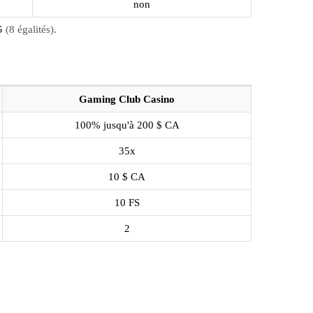
non
5
(8 égalités).
Gaming Club Casino
100% jusqu'à 200 $ CA
35x
10 $ CA
10 FS
2