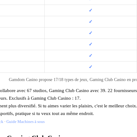
✓
✓
✓
✓
✓
✓
Gamdom Casino propose 17/18 types de jeux, Gaming Club Casino en pro
abore avec 67 studios, Gaming Club Casino avec 39. 22 fournisseurs 
urs. Exclusifs à Gaming Club Casino : 17.
plus diversifié. Si tu aimes varier les plaisirs, c'est le meilleur choix
rtifs, pratique si tu veux tout au même endroit.
ck
·
Guide Machines à sous