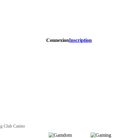
Connexion
Inscription
g Club Casino