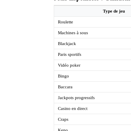
Type de jeu
Roulette
Machines à sous
Blackjack
Paris sportifs
Vidéo poker
Bingo
Baccara
Jackpots progressifs
Casino en direct
Craps
Keno