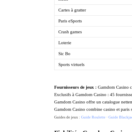
Cartes à gratter
Paris eSports
Crash games
Loterie
Sic Bo
Sports virtuels
Fournisseurs de jeux :
Gamdom Casino coll
Exclusifs à Gamdom Casino : 45 fournisse
Gamdom Casino offre un catalogue nettement 
Gamdom Casino combine casino et paris spo
Guides de jeux :
Guide Roulette
·
Guide Blackja