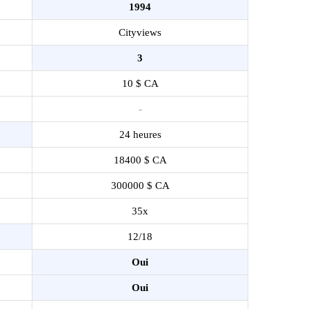
1994
Cityviews
3
10 $ CA
-
24 heures
18400 $ CA
300000 $ CA
35x
12/18
Oui
Oui