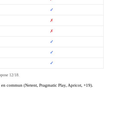
✓
✗
✗
✓
✓
✓
pose 12/18.
en commun (Netent, Pragmatic Play, Apricot, +19).
.