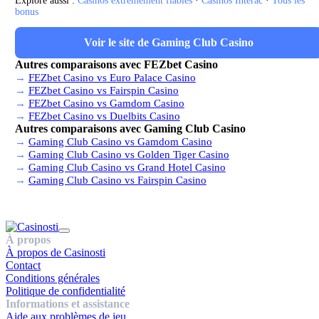
Explore aussi :
Casinos extrêmement fiables
·
Casinos Interac
·
Tous les
bonus
Voir le site de Gaming Club Casino
Autres comparaisons avec FEZbet Casino
FEZbet Casino vs Euro Palace Casino
FEZbet Casino vs Fairspin Casino
FEZbet Casino vs Gamdom Casino
FEZbet Casino vs Duelbits Casino
Autres comparaisons avec Gaming Club Casino
Gaming Club Casino vs Gamdom Casino
Gaming Club Casino vs Golden Tiger Casino
Gaming Club Casino vs Grand Hotel Casino
Gaming Club Casino vs Fairspin Casino
À propos
À propos de Casinosti
Contact
Conditions générales
Politique de confidentialité
Informations et assistance
Aide aux problèmes de jeu