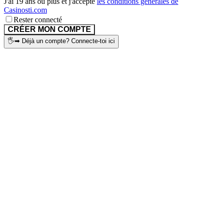
J'ai 19 ans ou plus et j'accepte
les conditions générales de
Casinosti.com
Rester connecté
CRÉER MON COMPTE
🖐️➡ Déjà un compte?
Connecte-toi ici