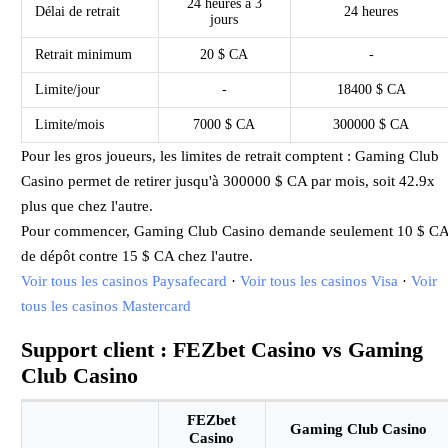
24 heures à 3
Délai de retrait
24 heures
jours
Retrait minimum
20 $ CA
-
Limite/jour
-
18400 $ CA
Limite/mois
7000 $ CA
300000 $ CA
Pour les gros joueurs, les limites de retrait comptent : Gaming Club
Casino permet de retirer jusqu'à 300000 $ CA par mois, soit 42.9x
plus que chez l'autre.
Pour commencer, Gaming Club Casino demande seulement 10 $ C
de dépôt contre 15 $ CA chez l'autre.
Voir tous les casinos Paysafecard
·
Voir tous les casinos Visa
·
Voir
tous les casinos Mastercard
Support client : FEZbet Casino vs Gaming
Club Casino
FEZbet
Gaming Club Casino
Casino