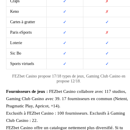
Craps
✓
✗
Keno
✓
✗
Cartes à gratter
✓
✓
Paris eSports
✓
✗
Loterie
✓
✓
Sic Bo
✓
✓
Sports virtuels
✓
✓
FEZbet Casino propose 17/18 types de jeux, Gaming Club Casino en
propose 12/18.
Fournisseurs de jeux :
FEZbet Casino collabore avec 117 studios,
Gaming Club Casino avec 39. 17 fournisseurs en commun (Netent,
Pragmatic Play, Apricot, +14).
Exclusifs à FEZbet Casino : 100 fournisseurs. Exclusifs à Gaming
Club Casino : 22.
FEZbet Casino offre un catalogue nettement plus diversifié. Si tu