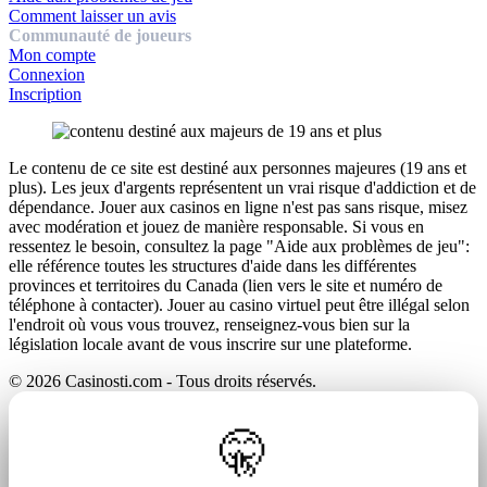
Comment laisser un avis
Communauté de joueurs
Mon compte
Connexion
Inscription
Le contenu de ce site est destiné aux personnes majeures (19 ans et
plus). Les jeux d'argents représentent un vrai risque d'addiction et de
dépendance. Jouer aux casinos en ligne n'est pas sans risque, misez
avec modération et jouez de manière responsable. Si vous en
ressentez le besoin, consultez la page "Aide aux problèmes de jeu":
elle référence toutes les structures d'aide dans les différentes
provinces et territoires du Canada (lien vers le site et numéro de
téléphone à contacter). Jouer au casino virtuel peut être illégal selon
l'endroit où vous vous trouvez, renseignez-vous bien sur la
législation locale avant de vous inscrire sur une plateforme.
© 2026 Casinosti.com - Tous droits réservés.
×
🤫