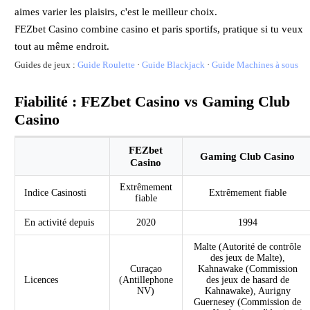
aimes varier les plaisirs, c'est le meilleur choix.
FEZbet Casino combine casino et paris sportifs, pratique si tu veux
tout au même endroit.
Guides de jeux :
Guide Roulette
·
Guide Blackjack
·
Guide Machines à sous
Fiabilité : FEZbet Casino vs Gaming Club
Casino
FEZbet
Gaming Club Casino
Casino
Extrêmement
Indice Casinosti
Extrêmement fiable
fiable
En activité depuis
2020
1994
Malte (Autorité de contrôle
des jeux de Malte),
Curaçao
Kahnawake (Commission
Licences
(Antillephone
des jeux de hasard de
NV)
Kahnawake), Aurigny
Guernesey (Commission de