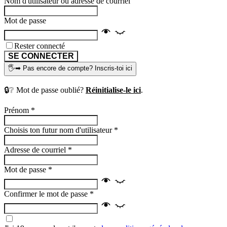
Nom d'utilisateur ou adresse de courriel
Mot de passe
Rester connecté
SE CONNECTER
🖐️➡ Pas encore de compte?
Inscris-toi ici
🔒❔ Mot de passe oublié?
Réinitialise-le ici
.
Prénom
*
Choisis ton futur nom d'utilisateur
*
Adresse de courriel
*
Mot de passe
*
Confirmer le mot de passe
*