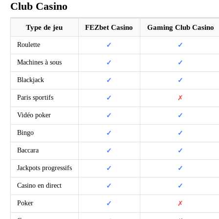
Club Casino
Type de jeu
FEZbet Casino
Gaming Club Casino
Roulette
✓
✓
Machines à sous
✓
✓
Blackjack
✓
✓
Paris sportifs
✓
✗
Vidéo poker
✓
✓
Bingo
✓
✓
Baccara
✓
✓
Jackpots progressifs
✓
✓
Casino en direct
✓
✓
Poker
✓
✗