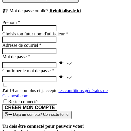
🔒❔ Mot de passe oublié?
Réinitialise-le ici
.
Prénom
*
Choisis ton futur nom d'utilisateur
*
Adresse de courriel
*
Mot de passe
*
Confirmer le mot de passe
*
J'ai 19 ans ou plus et j'accepte
les conditions générales de
Casinosti.com
Rester connecté
CRÉER MON COMPTE
🖐️➡ Déjà un compte?
Connecte-toi ici
Tu dois être connecté pour pouvoir voter!