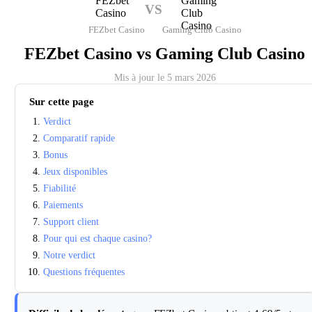
VS
FEZbet Casino
Gaming Club Casino
FEZbet Casino vs Gaming Club Casino
Mis à jour le 5 mars 2026
Sur cette page
Verdict
Comparatif rapide
Bonus
Jeux disponibles
Fiabilité
Paiements
Support client
Pour qui est chaque casino?
Notre verdict
Questions fréquentes