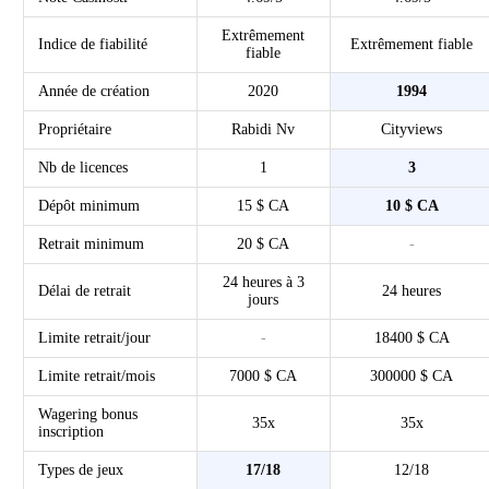
Extrêmement
Indice de fiabilité
Extrêmement fiable
fiable
Année de création
2020
1994
Propriétaire
Rabidi Nv
Cityviews
Nb de licences
1
3
Dépôt minimum
15 $ CA
10 $ CA
Retrait minimum
20 $ CA
-
24 heures à 3
Délai de retrait
24 heures
jours
Limite retrait/jour
-
18400 $ CA
Limite retrait/mois
7000 $ CA
300000 $ CA
Wagering bonus
35x
35x
inscription
Types de jeux
17/18
12/18