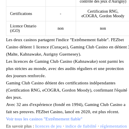
contrôle des jeux d'Aurigny)
Certification RNG,
Certifications
-
eCOGRA, Gordon Moody
Licence Ontario
non
non
(iGO)
Les deux casinos partagent l'indice "Extrêmement fiable". FEZbet
Casino détient 1 licence (Curaçao), Gaming Club Casino en détient 
(Malte, Kahnawake, Aurigny Guernesey).
Les licences de Gaming Club Casino (Kahnawake) sont parmi les
plus strictes au monde, avec des audits réguliers et une protection
des joueurs renforcée.
Gaming Club Casino détient des certifications indépendantes
(Certification RNG, eCOGRA, Gordon Moody), confirmant l'équité
des jeux.
Avec 32 ans d'expérience (fondé en 1994), Gaming Club Casino a
fait ses preuves. FEZbet Casino, lancé en 2020, est plus récent.
Voir tous les casinos "Extrêmement fiable"
En savoir plus :
licences de jeu
·
indice de fiabilité
·
réglementation