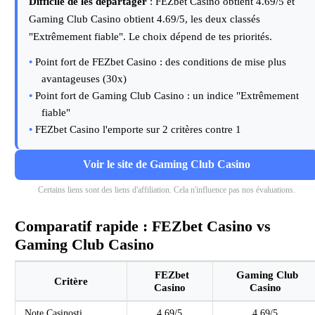
Difficile de les départager
: FEZbet Casino obtient 4.69/5 et
Gaming Club Casino obtient 4.69/5, les deux classés
"Extrêmement fiable". Le choix dépend de tes priorités.
Point fort de FEZbet Casino : des conditions de mise plus
avantageuses (30x)
Point fort de Gaming Club Casino : un indice "Extrêmement
fiable"
FEZbet Casino l'emporte sur 2 critères contre 1
Voir le site de Gaming Club Casino
Certains liens sont des liens d'affiliation. Cela n'influence pas nos évaluations.
Comparatif rapide : FEZbet Casino vs
Gaming Club Casino
FEZbet
Gaming Club
Critère
Casino
Casino
Comparatif FEZbet Casino vs Gaming Club Casino
Note Casinosti
4.69/5
4.69/5