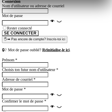
Connexion
Nom d'utilisateur ou adresse de courriel
Mot de passe
Rester connecté
SE CONNECTER
🖐️➡ Pas encore de compte?
Inscris-toi ici
🔒❔ Mot de passe oublié?
Réinitialise-le ici
.
Prénom
*
Choisis ton futur nom d'utilisateur
*
Adresse de courriel
*
Mot de passe
*
Confirmer le mot de passe
*