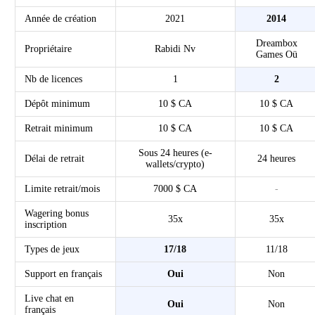
Année de création
2021
2014
Dreambox
Propriétaire
Rabidi Nv
Games Oü
Nb de licences
1
2
Dépôt minimum
10 $ CA
10 $ CA
Retrait minimum
10 $ CA
10 $ CA
Sous 24 heures (e-
Délai de retrait
24 heures
wallets/crypto)
Limite retrait/mois
7000 $ CA
-
Wagering bonus
35x
35x
inscription
Types de jeux
17/18
11/18
Support en français
Oui
Non
Live chat en
Oui
Non
français