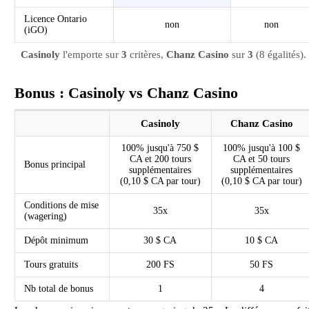
Licence Ontario
non
non
(iGO)
Casinoly
l'emporte sur
3
critères,
Chanz Casino
sur
3
(8 égalités).
Bonus : Casinoly vs Chanz Casino
Casinoly
Chanz Casino
100% jusqu'à 750 $
100% jusqu'à 100 $
CA et 200 tours
CA et 50 tours
Bonus principal
supplémentaires
supplémentaires
(0,10 $ CA par tour)
(0,10 $ CA par tour)
Conditions de mise
35x
35x
(wagering)
Dépôt minimum
30 $ CA
10 $ CA
Tours gratuits
200 FS
50 FS
Nb total de bonus
1
4