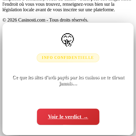
l'endroit où vous vous trouvez, renseignez-vous bien sur la
législation locale avant de vous inscrire sur une plateforme.
© 2026 Casinosti.com - Tous droits réservés.
×
🤫
INFO CONFIDENTIELLE
Ce que les sites d'avis payés par les casinos ne te diront
jamais…
On a la réponse. Nos membres ont voté.
Voir le verdict →