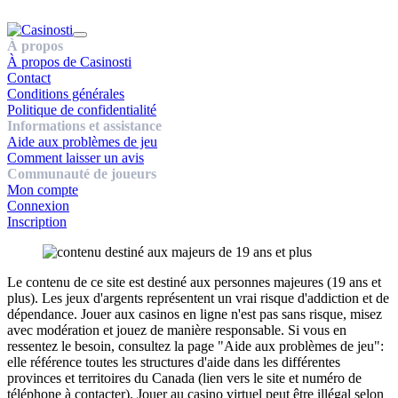
À propos
À propos de Casinosti
Contact
Conditions générales
Politique de confidentialité
Informations et assistance
Aide aux problèmes de jeu
Comment laisser un avis
Communauté de joueurs
Mon compte
Connexion
Inscription
Le contenu de ce site est destiné aux personnes majeures (19 ans et
plus). Les jeux d'argents représentent un vrai risque d'addiction et de
dépendance. Jouer aux casinos en ligne n'est pas sans risque, misez
avec modération et jouez de manière responsable. Si vous en
ressentez le besoin, consultez la page "Aide aux problèmes de jeu":
elle référence toutes les structures d'aide dans les différentes
provinces et territoires du Canada (lien vers le site et numéro de
téléphone à contacter). Jouer au casino virtuel peut être illégal selon