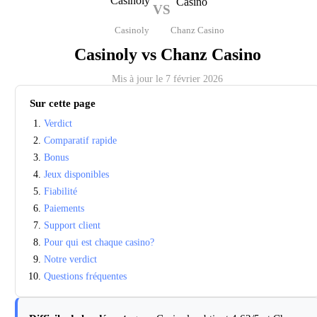
VS
Casinoly
Chanz Casino
Casinoly vs Chanz Casino
Mis à jour le 7 février 2026
Sur cette page
Verdict
Comparatif rapide
Bonus
Jeux disponibles
Fiabilité
Paiements
Support client
Pour qui est chaque casino?
Notre verdict
Questions fréquentes