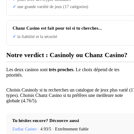
une grande variété de jeux (17 catégories)
Chanz Casino est fait pour toi si tu cherches...
la fiabilité et la sécurité
Notre verdict : Casinoly ou Chanz Casino?
Les deux casinos sont
très proches
. Le choix dépend de tes
priorités.
Choisis Casinoly si tu recherches un catalogue de jeux plus varié (1
types). Choisis Chanz Casino si tu préfères une meilleure note
globale (4.76/5).
Tu hésites encore? Découvre aussi
Zodiac Casino
· 4.93/5 · Extrêmement fiable