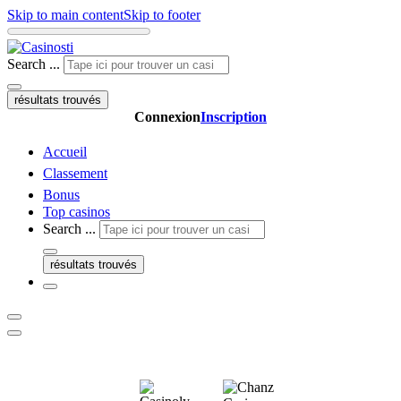
Skip to main content
Skip to footer
Search ...
résultats trouvés
Connexion
Inscription
Accueil
Classement
Bonus
Top casinos
Search ...
résultats trouvés