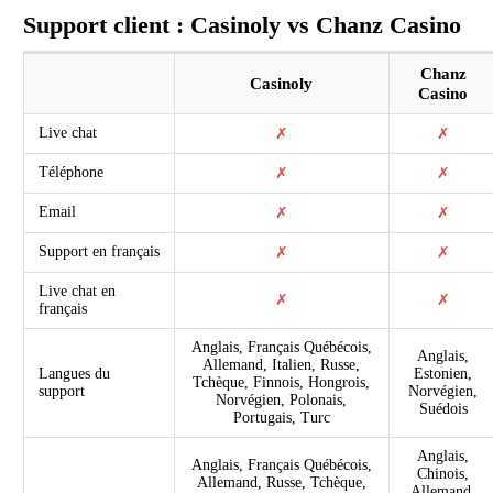
Support client : Casinoly vs Chanz Casino
Chanz
Casinoly
Casino
Live chat
✗
✗
Téléphone
✗
✗
Email
✗
✗
Support en français
✗
✗
Live chat en
✗
✗
français
Anglais, Français Québécois,
Anglais,
Allemand, Italien, Russe,
Langues du
Estonien,
Tchèque, Finnois, Hongrois,
support
Norvégien,
Norvégien, Polonais,
Suédois
Portugais, Turc
Anglais,
Anglais, Français Québécois,
Chinois,
Allemand, Russe, Tchèque,
Allemand,