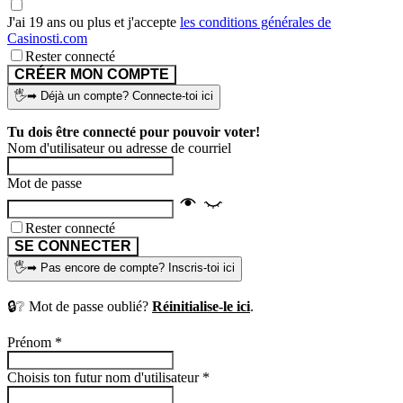
J'ai 19 ans ou plus et j'accepte
les conditions générales de
Casinosti.com
Rester connecté
CRÉER MON COMPTE
🖐️➡ Déjà un compte?
Connecte-toi ici
Tu dois être connecté pour pouvoir voter!
Nom d'utilisateur ou adresse de courriel
Mot de passe
Rester connecté
SE CONNECTER
🖐️➡ Pas encore de compte?
Inscris-toi ici
🔒❔ Mot de passe oublié?
Réinitialise-le ici
.
Prénom
*
Choisis ton futur nom d'utilisateur
*