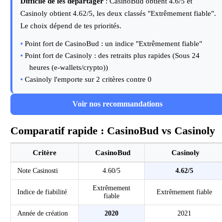
Difficile de les départager
: CasinoBud obtient 4.6/5 et
Casinoly obtient 4.62/5, les deux classés "Extrêmement fiable".
Le choix dépend de tes priorités.
Point fort de CasinoBud : un indice "Extrêmement fiable"
Point fort de Casinoly : des retraits plus rapides (Sous 24
heures (e-wallets/crypto))
Casinoly l'emporte sur 2 critères contre 0
Voir nos recommandations
Comparatif rapide : CasinoBud vs Casinoly
Critère
CasinoBud
Casinoly
Comparatif CasinoBud vs Casinoly
Note Casinosti
4.60/5
4.62/5
Extrêmement
Indice de fiabilité
Extrêmement fiable
fiable
Année de création
2020
2021