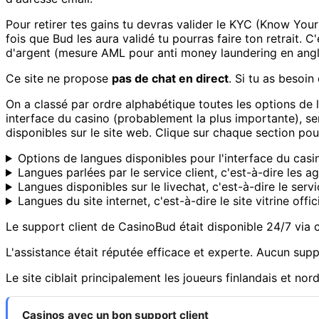
Pour retirer tes gains tu devras valider le KYC (Know Yo
fois que Bud les aura validé tu pourras faire ton retrait. C
d'argent (mesure AML pour anti money laundering en angl
Ce site ne propose
pas de chat en direct
. Si tu as besoin
On a classé par ordre alphabétique toutes les options de 
interface du casino (probablement la plus importante), serv
disponibles sur le site web. Clique sur chaque section pour 
Options de langues disponibles pour
l'interface du casi
Langues parlées par
le service client
, c'est-à-dire les a
Langues disponibles sur le livechat, c'est-à-dire
le serv
Langues du
site internet
, c'est-à-dire le site vitrine off
Le support client de CasinoBud était disponible 24/7 via ch
L'assistance était réputée efficace et experte. Aucun supp
Le site ciblait principalement les joueurs finlandais et nor
Casinos avec un bon support client