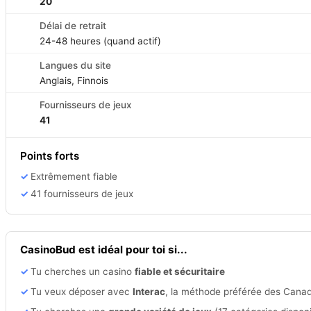
20
Délai de retrait
24-48 heures (quand actif)
Langues du site
Anglais, Finnois
Fournisseurs de jeux
41
Points forts
Extrêmement fiable
41 fournisseurs de jeux
CasinoBud est idéal pour toi si...
Tu cherches un casino
fiable et sécuritaire
Tu veux déposer avec
Interac
, la méthode préférée des Cana