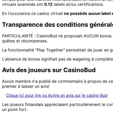
virtuels examinés ont
0.12
labels et/ou certifications.
En l'occurence ce casino virtuel
ne possède aucun label e
Transparence des conditions généra
PARTICULARITÉ : CasinoBud ne proposait AUCUN bonus d'ins
quêtes et récompenses.
La fonctionnalité "Play Together" permettait de jouer en g
L'absence de bonus signifiait pas de wagering à compléte
Avis des joueurs sur CasinoBud
Aucun membre n'a publié de commentaire à propos de ce c
premier à laisser un avis!
Clique ici pour lire ou écrire un avis sur le casino Bud
Les joueurs finlandais appréciaient particulièrement le co
un point fort.