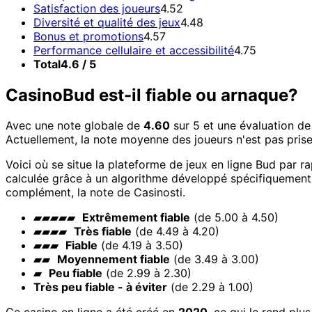
Satisfaction des joueurs
4.52
Diversité et qualité des jeux
4.48
Bonus et promotions
4.57
Performance cellulaire et accessibilité
4.75
Total
4.6 / 5
CasinoBud est-il fiable ou arnaque?
Avec une note globale de
4.60
sur 5 et une évaluation d
Actuellement, la note moyenne des joueurs n'est pas prise
Voici où se situe la plateforme de jeux en ligne Bud par 
calculée grâce à un algorithme développé spécifiquement 
complément, la note de Casinosti.
▰▰▰▰▰
Extrêmement fiable
(de 5.00 à 4.50)
▰▰▰▰
Très fiable
(de 4.49 à 4.20)
▰▰▰
Fiable
(de 4.19 à 3.50)
▰▰
Moyennement fiable
(de 3.49 à 3.00)
▰
Peu fiable
(de 2.99 à 2.30)
Très peu fiable - à éviter
(de 2.29 à 1.00)