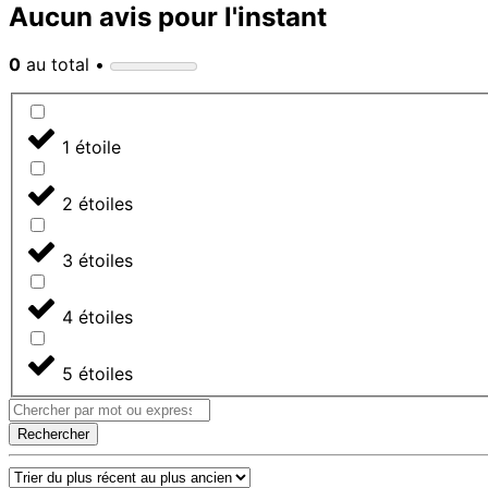
Aucun avis pour l'instant
0
au total
•
1 étoile
2 étoiles
3 étoiles
4 étoiles
5 étoiles
Rechercher