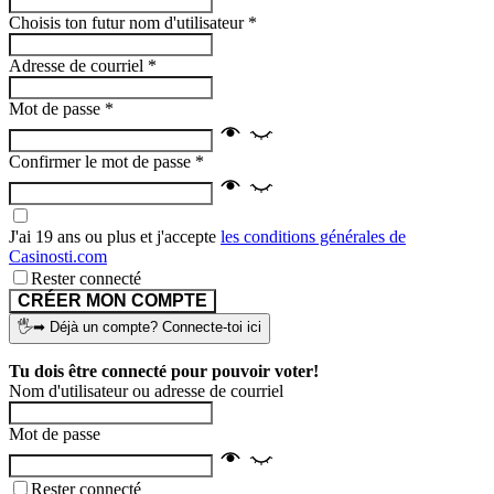
Choisis ton futur nom d'utilisateur
*
Adresse de courriel
*
Mot de passe
*
Confirmer le mot de passe
*
J'ai 19 ans ou plus et j'accepte
les conditions générales de
Casinosti.com
Rester connecté
CRÉER MON COMPTE
🖐️➡ Déjà un compte?
Connecte-toi ici
Tu dois être connecté pour pouvoir voter!
Nom d'utilisateur ou adresse de courriel
Mot de passe
Rester connecté