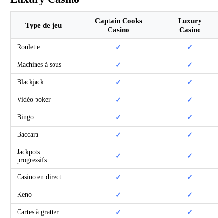
Captain Cooks
Luxury
Type de jeu
Casino
Casino
Roulette
✓
✓
Machines à sous
✓
✓
Blackjack
✓
✓
Vidéo poker
✓
✓
Bingo
✓
✓
Baccara
✓
✓
Jackpots
✓
✓
progressifs
Casino en direct
✓
✓
Keno
✓
✓
Cartes à gratter
✓
✓