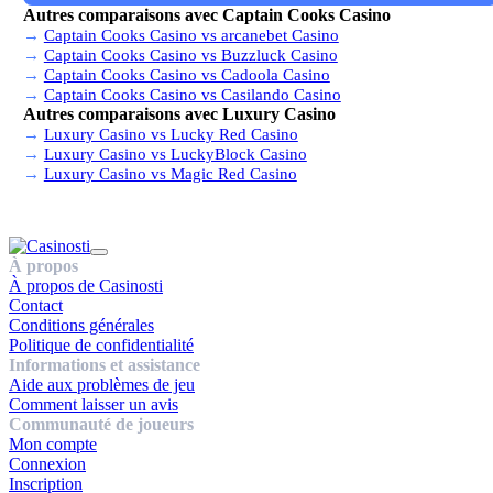
Autres comparaisons avec Captain Cooks Casino
Captain Cooks Casino vs arcanebet Casino
Captain Cooks Casino vs Buzzluck Casino
Captain Cooks Casino vs Cadoola Casino
Captain Cooks Casino vs Casilando Casino
Autres comparaisons avec Luxury Casino
Luxury Casino vs Lucky Red Casino
Luxury Casino vs LuckyBlock Casino
Luxury Casino vs Magic Red Casino
À propos
À propos de Casinosti
Contact
Conditions générales
Politique de confidentialité
Informations et assistance
Aide aux problèmes de jeu
Comment laisser un avis
Communauté de joueurs
Mon compte
Connexion
Inscription