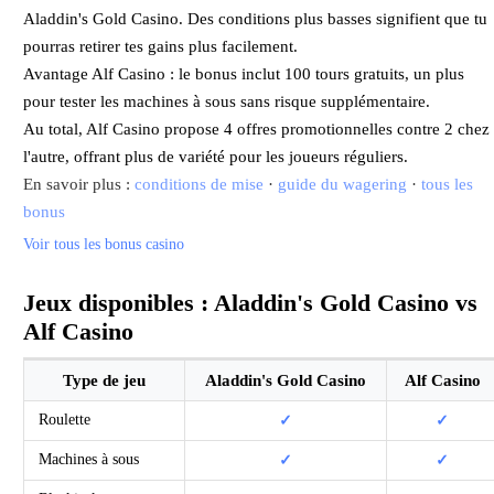
Aladdin's Gold Casino. Des conditions plus basses signifient que tu
pourras retirer tes gains plus facilement.
Avantage Alf Casino : le bonus inclut 100 tours gratuits, un plus
pour tester les machines à sous sans risque supplémentaire.
Au total, Alf Casino propose 4 offres promotionnelles contre 2 chez
l'autre, offrant plus de variété pour les joueurs réguliers.
En savoir plus :
conditions de mise
·
guide du wagering
·
tous les
bonus
Voir tous les bonus casino
Jeux disponibles : Aladdin's Gold Casino vs
Alf Casino
Type de jeu
Aladdin's Gold Casino
Alf Casino
Roulette
✓
✓
Machines à sous
✓
✓