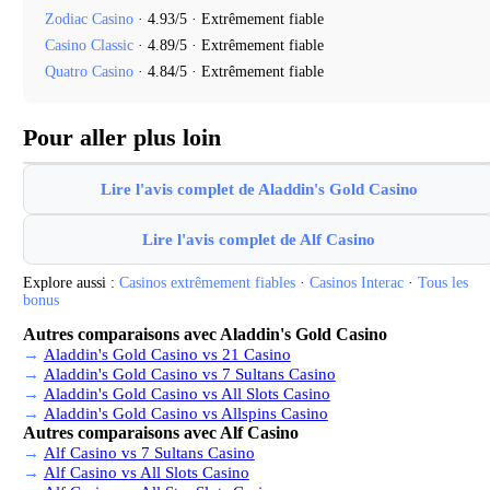
Zodiac Casino
· 4.93/5 · Extrêmement fiable
Casino Classic
· 4.89/5 · Extrêmement fiable
Quatro Casino
· 4.84/5 · Extrêmement fiable
Pour aller plus loin
Lire l'avis complet de Aladdin's Gold Casino
Lire l'avis complet de Alf Casino
Explore aussi :
Casinos extrêmement fiables
·
Casinos Interac
·
Tous les
bonus
Autres comparaisons avec Aladdin's Gold Casino
Aladdin's Gold Casino vs 21 Casino
Aladdin's Gold Casino vs 7 Sultans Casino
Aladdin's Gold Casino vs All Slots Casino
Aladdin's Gold Casino vs Allspins Casino
Autres comparaisons avec Alf Casino
Alf Casino vs 7 Sultans Casino
Alf Casino vs All Slots Casino