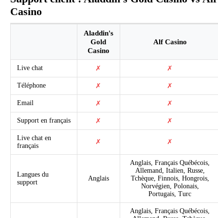
Casino
Aladdin's
Gold
Alf Casino
Casino
Live chat
✗
✗
Téléphone
✗
✗
Email
✗
✗
Support en français
✗
✗
Live chat en
✗
✗
français
Anglais, Français Québécois,
Allemand, Italien, Russe,
Langues du
Anglais
Tchèque, Finnois, Hongrois,
support
Norvégien, Polonais,
Portugais, Turc
Anglais, Français Québécois,