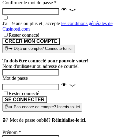
Confirmer le mot de passe
*
J'ai 19 ans ou plus et j'accepte
les conditions générales de
Casinosti.com
Rester connecté
CRÉER MON COMPTE
🖐️➡ Déjà un compte?
Connecte-toi ici
Tu dois être connecté pour pouvoir voter!
Nom d'utilisateur ou adresse de courriel
Mot de passe
Rester connecté
SE CONNECTER
🖐️➡ Pas encore de compte?
Inscris-toi ici
🔒❔ Mot de passe oublié?
Réinitialise-le ici
.
Prénom
*