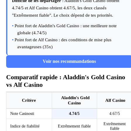
Difficile de les départager
: Aladdin's Gold Casino obtient
4.74/5 et Alf Casino obtient 4.67/5, les deux classés
"Extrêmement fiable". Le choix dépend de tes priorités.
Point fort de Aladdin's Gold Casino : une meilleure note
globale (4.74/5)
Point fort de Alf Casino : des conditions de mise plus
avantageuses (35x)
Voir nos recommandations
Comparatif rapide : Aladdin's Gold Casino
vs Alf Casino
Aladdin's Gold
Critère
Alf Casino
Casino
Comparatif Aladdin's Gold Casino vs Alf Casino
Note Casinosti
4.74/5
4.67/5
Extrêmement
Indice de fiabilité
Extrêmement fiable
fiable