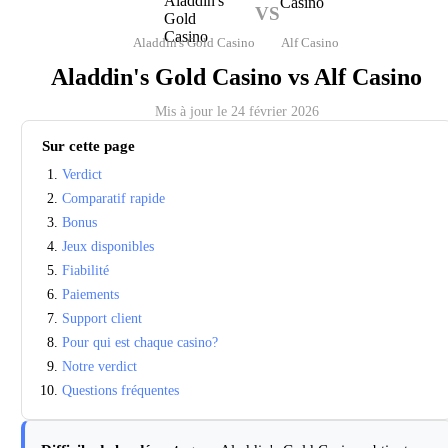
VS
Aladdin's Gold Casino
Alf Casino
Aladdin's Gold Casino vs Alf Casino
Mis à jour le 24 février 2026
Sur cette page
Verdict
Comparatif rapide
Bonus
Jeux disponibles
Fiabilité
Paiements
Support client
Pour qui est chaque casino?
Notre verdict
Questions fréquentes