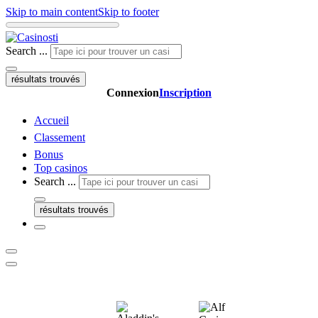
Skip to main content
Skip to footer
Search ...
résultats trouvés
Connexion
Inscription
Accueil
Classement
Bonus
Top casinos
Search ...
résultats trouvés