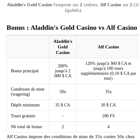
Aladdin's Gold Casino
l'emporte sur
2
critères,
Alf Casino
sur
2
(1
égalités).
Bonus : Aladdin's Gold Casino vs Alf Casino
Aladdin's
Gold
Alf Casino
Casino
120% jusqu'à 360 $ CA et
200%
jusqu'à 100 tours
Bonus principal
jusqu'à 2
supplémentaires (0,10 $ CA par
000 $ CA
tour)
Conditions de mise
50x
35x
(wagering)
Dépôt minimum
35 $ CA
30 $ CA
Tours gratuits
-
100 FS
Nb total de bonus
2
4
Alf Casino impose des conditions de mise de 35x contre 50x chez