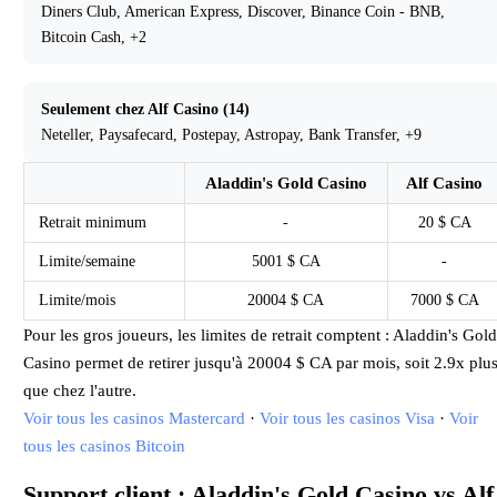
Diners Club, American Express, Discover, Binance Coin - BNB,
Bitcoin Cash, +2
Seulement chez Alf Casino (14)
Neteller, Paysafecard, Postepay, Astropay, Bank Transfer, +9
Aladdin's Gold Casino
Alf Casino
Retrait minimum
-
20 $ CA
Limite/semaine
5001 $ CA
-
Limite/mois
20004 $ CA
7000 $ CA
Pour les gros joueurs, les limites de retrait comptent : Aladdin's Gold
Casino permet de retirer jusqu'à 20004 $ CA par mois, soit 2.9x plu
que chez l'autre.
Voir tous les casinos Mastercard
·
Voir tous les casinos Visa
·
Voir
tous les casinos Bitcoin
Support client : Aladdin's Gold Casino vs Alf