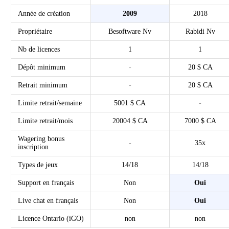
Année de création
2009
2018
Propriétaire
Besoftware Nv
Rabidi Nv
Nb de licences
1
1
Dépôt minimum
-
20 $ CA
Retrait minimum
-
20 $ CA
Limite retrait/semaine
5001 $ CA
-
Limite retrait/mois
20004 $ CA
7000 $ CA
Wagering bonus
-
35x
inscription
Types de jeux
14/18
14/18
Support en français
Non
Oui
Live chat en français
Non
Oui
Licence Ontario (iGO)
non
non