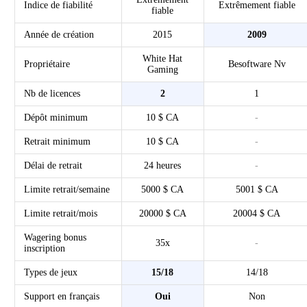
Indice de fiabilité
Extrêmement fiable
fiable
Année de création
2015
2009
White Hat
Propriétaire
Besoftware Nv
Gaming
Nb de licences
2
1
Dépôt minimum
10 $ CA
-
Retrait minimum
10 $ CA
-
Délai de retrait
24 heures
-
Limite retrait/semaine
5000 $ CA
5001 $ CA
Limite retrait/mois
20000 $ CA
20004 $ CA
Wagering bonus
35x
-
inscription
Types de jeux
15/18
14/18
Support en français
Oui
Non