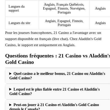
Anglais, Français Québécois,
Langues du
Espagnol, Finnois, Norvégien,
Anglais
support
Portugais
Anglais, Espagnol, Finnois,
Langues du site
Anglais
Portugais
Pour les joueurs francophones, 21 Casino a l'avantage avec un
support disponible en français (live chat). Chez Aladdin's Gold
Casino, le support est uniquement en Anglais.
Questions fréquentes : 21 Casino vs Aladdin'
Gold Casino
Quel casino a le meilleur bonus, 21 Casino ou Aladdin's
Gold Casino?
Lequel est le plus fiable entre 21 Casino et Aladdin's
Gold Casino?
Peut-on jouer à 21 Casino et Aladdin's Gold Casino
depuis le Canada?