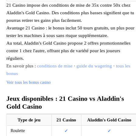
21 Casino impose des conditions de mise de 35x contre 50x chez
Aladdin's Gold Casino. Des conditions plus basses signifient que tu
pourras retirer tes gains plus facilement.
Avantage 21 Casino : le bonus inclut 50 tours gratuits, un plus pour
tester les machines à sous sans risque supplémentaire.
Au total, Aladdin's Gold Casino propose 2 offres promotionnelles
contre 1 chez l'autre, offrant plus de variété pour les joueurs
réguliers.
En savoir plus :
conditions de mise
·
guide du wagering
·
tous les
bonus
Voir tous les bonus casino
Jeux disponibles : 21 Casino vs Aladdin's
Gold Casino
Type de jeu
21 Casino
Aladdin's Gold Casino
Roulette
✓
✓