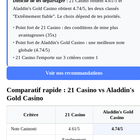
Difficile de les départager
: 21 Casino obtient 4.61/5 et
Aladdin's Gold Casino obtient 4.74/5, les deux classés
"Extrêmement fiable". Le choix dépend de tes priorités.
Point fort de 21 Casino : des conditions de mise plus
avantageuses (35x)
Point fort de Aladdin's Gold Casino : une meilleure note
globale (4.74/5)
21 Casino l'emporte sur 3 critères contre 1
Voir nos recommandations
Comparatif rapide : 21 Casino vs Aladdin's
Gold Casino
Aladdin's Gold
Critère
21 Casino
Casino
Comparatif 21 Casino vs Aladdin's Gold Casino
Note Casinosti
4.61/5
4.74/5
Extrêmement