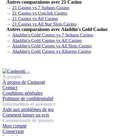
Autres comparaisons avec 21 Casino
21 Casino vs 7 Sultans Casino
21 Casino vs Uniclub Casino
21 Casino vs Alf Casino
21 Casino vs All Star Slots Casino
Autres comparaisons avec Aladdin's Gold Casino
Aladdin's Gold Casino vs 7 Sultans Casino
Aladdin's Gold Casino vs Alf Casino
Aladdin's Gold Casino vs All Slots Casino
Aladdin's Gold Casino vs Allspins Casino
À propos
À propos de Casinosti
Contact
Conditions générales
Politique de confidentialité
Informations et assistance
Aide aux problèmes de jeu
Comment laisser un avis
Communauté de joueurs
Mon compte
Connexion