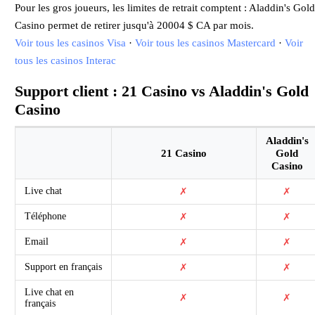
Pour les gros joueurs, les limites de retrait comptent : Aladdin's Gold
Casino permet de retirer jusqu'à 20004 $ CA par mois.
Voir tous les casinos Visa
·
Voir tous les casinos Mastercard
·
Voir
tous les casinos Interac
Support client : 21 Casino vs Aladdin's Gold
Casino
Aladdin's
21 Casino
Gold
Casino
Live chat
✗
✗
Téléphone
✗
✗
Email
✗
✗
Support en français
✗
✗
Live chat en
✗
✗
français