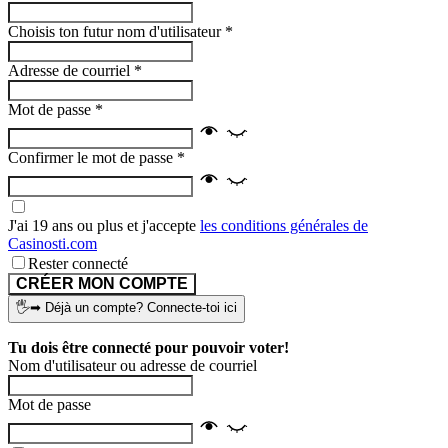
Choisis ton futur nom d'utilisateur
*
Adresse de courriel
*
Mot de passe
*
Confirmer le mot de passe
*
J'ai 19 ans ou plus et j'accepte
les conditions générales de
Casinosti.com
Rester connecté
CRÉER MON COMPTE
🖐️➡ Déjà un compte?
Connecte-toi ici
Tu dois être connecté pour pouvoir voter!
Nom d'utilisateur ou adresse de courriel
Mot de passe