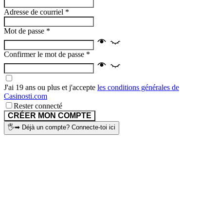
Adresse de courriel
*
Mot de passe
*
Confirmer le mot de passe
*
J'ai 19 ans ou plus et j'accepte
les conditions générales de
Casinosti.com
Rester connecté
CRÉER MON COMPTE
🖐️➡ Déjà un compte?
Connecte-toi ici