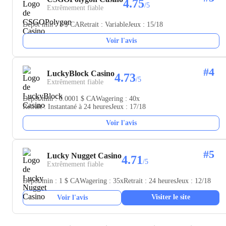
4.75
/5
Extrêmement fiable
Dépôt min : 1 $ CA
Retrait : Variable
Jeux : 15/18
Voir l'avis
#4
LuckyBlock Casino
4.73
/5
Extrêmement fiable
Dépôt min : 0.0001 $ CA
Wagering : 40x
Retrait : Instantané à 24 heures
Jeux : 17/18
Voir l'avis
#5
Lucky Nugget Casino
4.71
/5
Extrêmement fiable
Dépôt min : 1 $ CA
Wagering : 35x
Retrait : 24 heures
Jeux : 12/18
Visiter le site
Voir l'avis