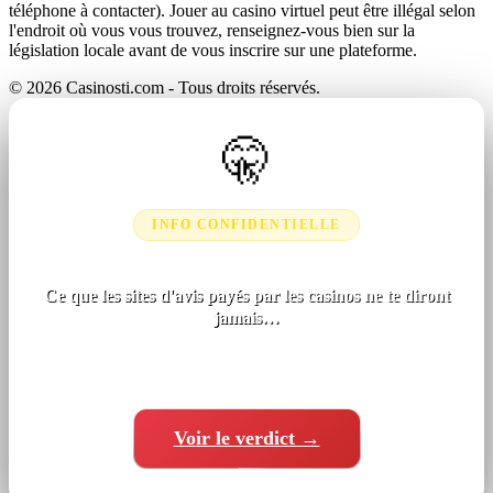
téléphone à contacter). Jouer au casino virtuel peut être illégal selon
l'endroit où vous vous trouvez, renseignez-vous bien sur la
législation locale avant de vous inscrire sur une plateforme.
© 2026 Casinosti.com - Tous droits réservés.
×
🤫
INFO CONFIDENTIELLE
Ce que les sites d'avis payés par les casinos ne te diront
jamais…
On a la réponse. Nos membres ont voté.
Voir le verdict →