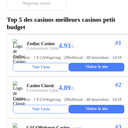
Wagering moyen
Top 5 des casinos meilleurs casinos petit
budget
#1
Zodiac Casino
4.93
/5
Extrêmement fiable
Dépôt min : 1 $ CA
Wagering : 200x
Retrait : 48 heures
Jeux : 14/18
Visiter le site
Voir l'avis
#2
Casino Classic
4.89
/5
Extrêmement fiable
Dépôt min : 1 $ CA
Wagering : 200x
Retrait : 48 heures
Jeux : 14/18
Visiter le site
Voir l'avis
#3
CSGOPolygon Casino