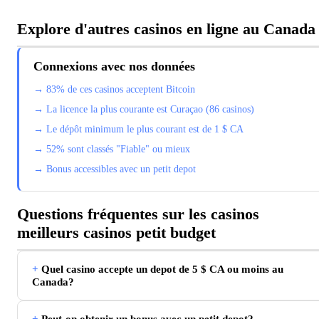
Explore d'autres casinos en ligne au Canada
Connexions avec nos données
83% de ces casinos acceptent Bitcoin
La licence la plus courante est Curaçao (86 casinos)
Le dépôt minimum le plus courant est de 1 $ CA
52% sont classés "Fiable" ou mieux
Bonus accessibles avec un petit depot
Questions fréquentes sur les casinos
meilleurs casinos petit budget
Quel casino accepte un depot de 5 $ CA ou moins au
Canada?
Peut-on obtenir un bonus avec un petit depot?