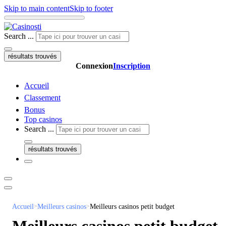
Skip to main content
Skip to footer
Search ...
résultats trouvés
Connexion
Inscription
Accueil
Classement
Bonus
Top casinos
Search ...
résultats trouvés
Accueil
Meilleurs casinos
Meilleurs casinos petit budget
>
>