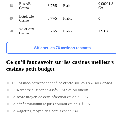
BustABit
0.00001 $
48
3.77/5
Fiable
Casino
CA
Betplay.io
49
3.77/5
Fiable
0
Casino
WildCoins
50
3.77/5
Fiable
1 $ CA
Casino
Afficher les 76 casinos restants
Ce qu'il faut savoir sur les casinos meilleurs
casinos petit budget
126 casinos correspondent à ce critère sur les 1857 au Canada
52% d'entre eux sont classés "Fiable" ou mieux
Le score moyen de cette sélection est de 3.55/5
Le dépôt minimum le plus courant est de 1 $ CA
Le wagering moyen des bonus est de 34x