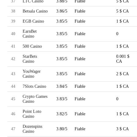
37
LTC Casino
3.88/5
Fiable
5 $ CA
38
Betsala Casino
3.86/5
Fiable
5 $ CA
39
EGB Casino
3.85/5
Fiable
1 $ CA
EarnBet
40
3.85/5
Fiable
0
Casino
41
500 Casino
3.85/5
Fiable
1 $ CA
StarBets
0.001 $
42
3.85/5
Fiable
Casino
CA
YouWager
43
3.85/5
Fiable
2 $ CA
Casino
44
7Slots Casino
3.84/5
Fiable
1 $ CA
Crypto Games
45
3.83/5
Fiable
0
Casino
Point Loto
46
3.82/5
Fiable
1 $ CA
Casino
Dozenspins
47
3.80/5
Fiable
3 $ CA
Casino