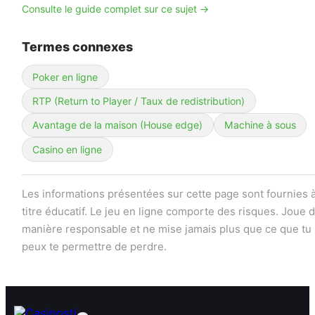
Consulte le guide complet sur ce sujet →
Termes connexes
Poker en ligne
RTP (Return to Player / Taux de redistribution)
Avantage de la maison (House edge)
Machine à sous
Casino en ligne
Les informations présentées sur cette page sont fournies 
titre éducatif. Le jeu en ligne comporte des risques. Joue 
manière responsable et ne mise jamais plus que ce que tu
peux te permettre de perdre.