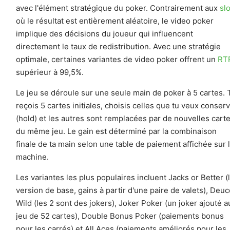
avec l'élément stratégique du poker. Contrairement aux
sl
où le résultat est entièrement aléatoire, le video poker
implique des décisions du joueur qui influencent
directement le taux de redistribution. Avec une stratégie
optimale, certaines variantes de video poker offrent un
RT
supérieur à 99,5%.
Le jeu se déroule sur une seule main de poker à 5 cartes. 
reçois 5 cartes initiales, choisis celles que tu veux conser
(hold) et les autres sont remplacées par de nouvelles cart
du même jeu. Le gain est déterminé par la combinaison
finale de ta main selon une table de paiement affichée sur 
machine.
Les variantes les plus populaires incluent Jacks or Better (
version de base, gains à partir d'une paire de valets), Deu
Wild (les 2 sont des jokers), Joker Poker (un joker ajouté a
jeu de 52 cartes), Double Bonus Poker (paiements bonus
pour les carrés) et All Aces (paiements améliorés pour les