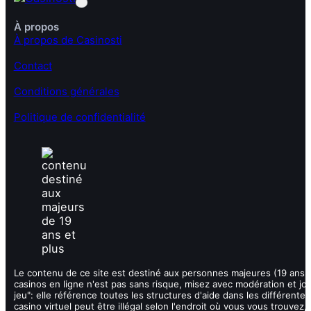
À propos
À propos de Casinosti
Contact
Conditions générales
Politique de confidentialité
Le contenu de ce site est destiné aux personnes majeures (19 ans e
casinos en ligne n'est pas sans risque, misez avec modération et j
jeu": elle référence toutes les structures d'aide dans les différente
casino virtuel peut être illégal selon l'endroit où vous vous trouvez,