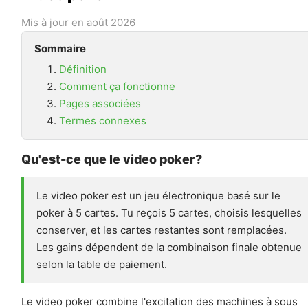
Mis à jour en août 2026
Sommaire
Définition
Comment ça fonctionne
Pages associées
Termes connexes
Qu'est-ce que le video poker?
Le video poker est un jeu électronique basé sur le
poker à 5 cartes. Tu reçois 5 cartes, choisis lesquelles
conserver, et les cartes restantes sont remplacées.
Les gains dépendent de la combinaison finale obtenue
selon la table de paiement.
Le video poker combine l'excitation des machines à sous