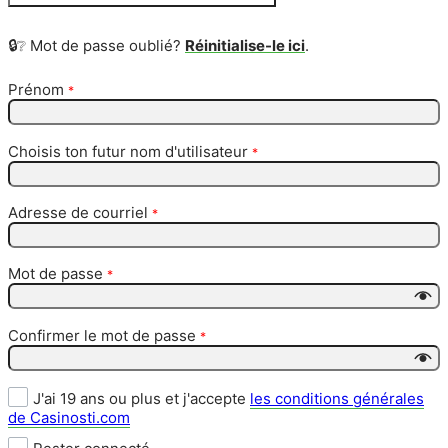
🔒❔ Mot de passe oublié?
Réinitialise-le ici
.
Prénom
*
Choisis ton futur nom d'utilisateur
*
Adresse de courriel
*
Mot de passe
*
Confirmer le mot de passe
*
J'ai 19 ans ou plus et j'accepte
les conditions générales
de Casinosti.com