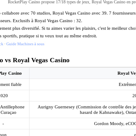
RocketPlay Casino propose 17/18 types de jeux, Royal Vegas Casino en pr
collabore avec 70 studios, Royal Vegas Casino avec 39. 7 fournisseur
sseurs. Exclusifs à Royal Vegas Casino : 32.
nt plus diversifié. Si tu aimes varier les plaisirs, c'est le meilleur cho
sportifs, pratique si tu veux tout au même endroit.
ck
·
Guide Machines à sous
no vs Royal Vegas Casino
lay Casino
Royal Ve
ment fiable
Extrêmem
2020
2
Antillephone
Aurigny Guernesey (Commission de contrôle des j
 Curaçao
hasard de Kahnawake), Onta
-
Gordon Moody, eCOG
non