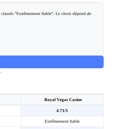
x classés "Extrêmement fiable". Le choix dépend de
s.
Royal Vegas Casino
4.71/5
Extrêmement fiable