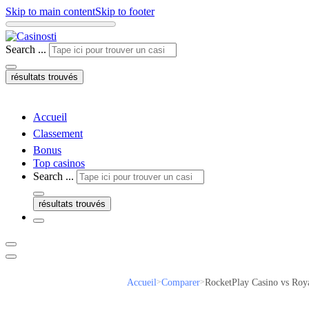
Skip to main content
Skip to footer
Search ...
résultats trouvés
Accueil
Classement
Bonus
Top casinos
Search ...
résultats trouvés
Accueil
Comparer
RocketPlay Casino vs Roy
>
>