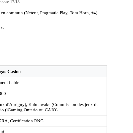
opose 12/18.
s en commun (Netent, Pragmatic Play, Tom Horn, +4).
ix.
gas Casino
ent fiable
000
eux d'Aurigny), Kahnawake (Commission des jeux de
rio (iGaming Ontario ou CAJO)
RA, Certification RNG
oui