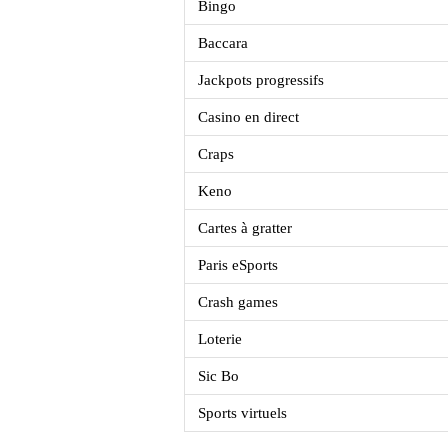
Bingo
Baccara
Jackpots progressifs
Casino en direct
Craps
Keno
Cartes à gratter
Paris eSports
Crash games
Loterie
Sic Bo
Sports virtuels