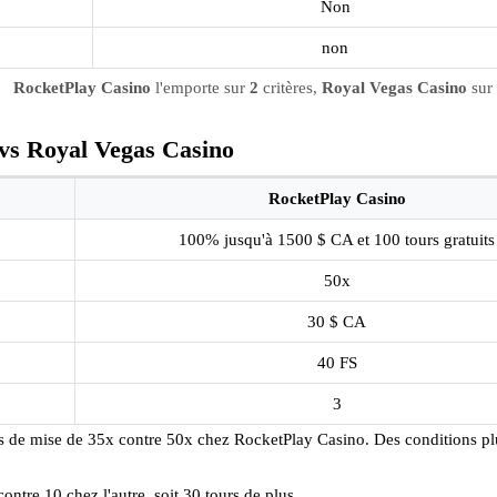
Non
non
RocketPlay Casino
l'emporte sur
2
critères,
Royal Vegas Casino
sur
vs Royal Vegas Casino
RocketPlay Casino
100% jusqu'à 1500 $ CA et 100 tours gratuits
50x
30 $ CA
40 FS
3
de mise de 35x contre 50x chez RocketPlay Casino. Des conditions plus b
ontre 10 chez l'autre, soit 30 tours de plus.