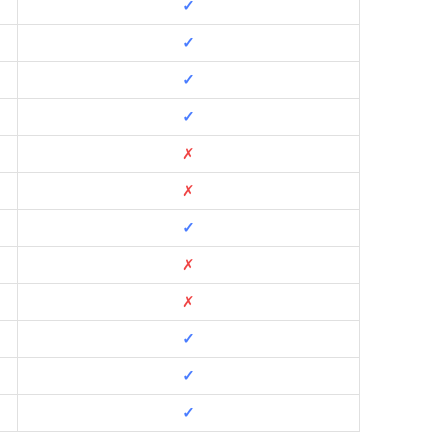
✓
✓
✓
✓
✗
✗
✓
✗
✗
✓
✓
✓