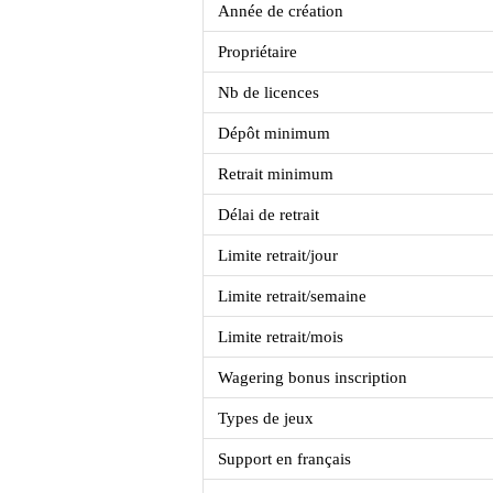
Année de création
Propriétaire
Nb de licences
Dépôt minimum
Retrait minimum
Délai de retrait
Limite retrait/jour
Limite retrait/semaine
Limite retrait/mois
Wagering bonus inscription
Types de jeux
Support en français