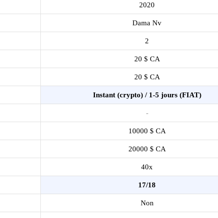
2020
Dama Nv
2
20 $ CA
20 $ CA
Instant (crypto) / 1-5 jours (FIAT)
-
10000 $ CA
20000 $ CA
40x
17/18
Non