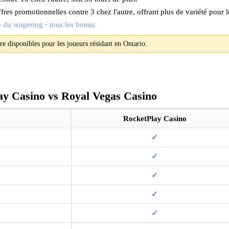
res promotionnelles contre 3 chez l'autre, offrant plus de variété pour l
e du wagering
·
tous les bonus
re disponibles pour les joueurs résidant en Ontario.
lay Casino vs Royal Vegas Casino
RocketPlay Casino
✓
✓
✓
✓
✓