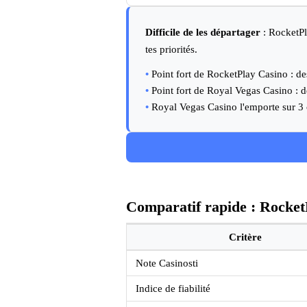
Difficile de les départager
: RocketPl
tes priorités.
Point fort de RocketPlay Casino : des
Point fort de Royal Vegas Casino : 
Royal Vegas Casino l'emporte sur 3 c
Comparatif rapide : Rocket
Critère
Comparatif RocketPlay Casino vs Royal V
Note Casinosti
Indice de fiabilité