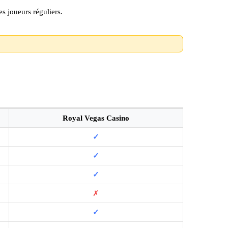
es joueurs réguliers.
Royal Vegas Casino
✓
✓
✓
✗
✓