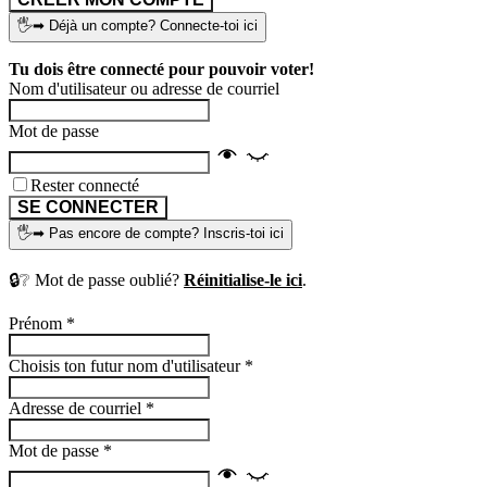
🖐️➡ Déjà un compte?
Connecte-toi ici
Tu dois être connecté pour pouvoir voter!
Nom d'utilisateur ou adresse de courriel
Mot de passe
Rester connecté
SE CONNECTER
🖐️➡ Pas encore de compte?
Inscris-toi ici
🔒❔ Mot de passe oublié?
Réinitialise-le ici
.
Prénom
*
Choisis ton futur nom d'utilisateur
*
Adresse de courriel
*
Mot de passe
*