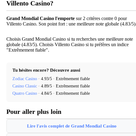
Villento Casino?
Grand Mondial Casino l'emporte
sur 2 critères contre 0 pour
Villento Casino. Son point fort : une meilleure note globale (4.83/5)
Choisis Grand Mondial Casino si tu recherches une meilleure note
globale (4.83/5). Choisis Villento Casino si tu préfères un indice
"Extrêmement fiable".
Tu hésites encore? Découvre aussi
Zodiac Casino
· 4.93/5 · Extrêmement fiable
Casino Classic
· 4.89/5 · Extrêmement fiable
Quatro Casino
· 4.84/5 · Extrêmement fiable
Pour aller plus loin
Lire l'avis complet de Grand Mondial Casino