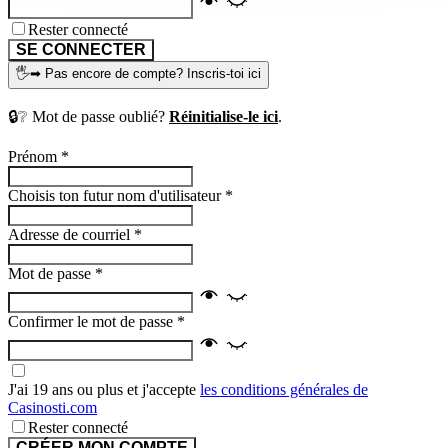
Rester connecté
SE CONNECTER
🖐️➡ Pas encore de compte?
Inscris-toi ici
🔒❔ Mot de passe oublié?
Réinitialise-le ici
.
Prénom
*
Choisis ton futur nom d'utilisateur
*
Adresse de courriel
*
Mot de passe
*
Confirmer le mot de passe
*
J'ai 19 ans ou plus et j'accepte
les conditions générales de
Casinosti.com
Rester connecté
CRÉER MON COMPTE