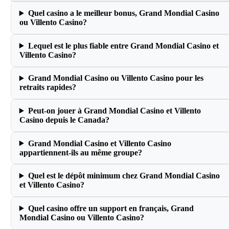
Quel casino a le meilleur bonus, Grand Mondial Casino
ou Villento Casino?
Lequel est le plus fiable entre Grand Mondial Casino et
Villento Casino?
Grand Mondial Casino ou Villento Casino pour les
retraits rapides?
Peut-on jouer à Grand Mondial Casino et Villento
Casino depuis le Canada?
Grand Mondial Casino et Villento Casino
appartiennent-ils au même groupe?
Quel est le dépôt minimum chez Grand Mondial Casino
et Villento Casino?
Quel casino offre un support en français, Grand
Mondial Casino ou Villento Casino?