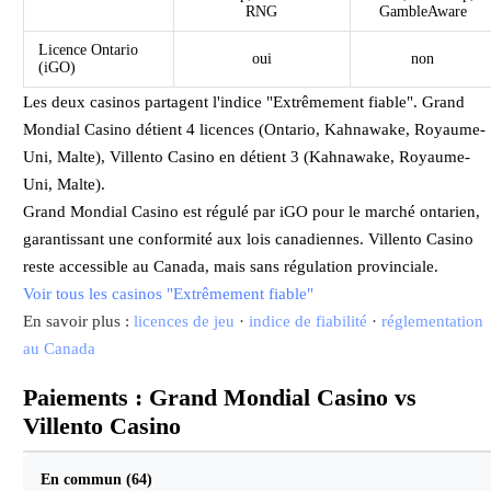
RNG
GambleAware
Licence Ontario
oui
non
(iGO)
Les deux casinos partagent l'indice "Extrêmement fiable". Grand
Mondial Casino détient 4 licences (Ontario, Kahnawake, Royaume-
Uni, Malte), Villento Casino en détient 3 (Kahnawake, Royaume-
Uni, Malte).
Grand Mondial Casino est régulé par iGO pour le marché ontarien,
garantissant une conformité aux lois canadiennes. Villento Casino
reste accessible au Canada, mais sans régulation provinciale.
Voir tous les casinos "Extrêmement fiable"
En savoir plus :
licences de jeu
·
indice de fiabilité
·
réglementation
au Canada
Paiements : Grand Mondial Casino vs
Villento Casino
En commun (64)