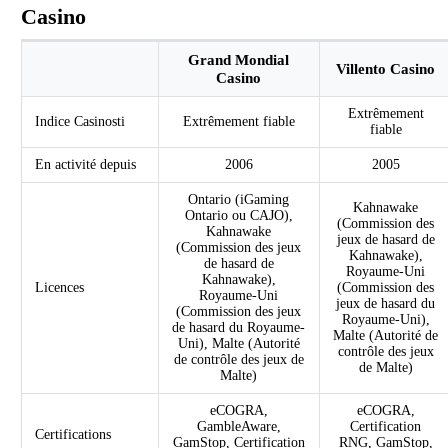
Casino
Grand Mondial
Villento Casino
Casino
Extrêmement
Indice Casinosti
Extrêmement fiable
fiable
En activité depuis
2006
2005
Ontario (iGaming
Kahnawake
Ontario ou CAJO),
(Commission des
Kahnawake
jeux de hasard de
(Commission des jeux
Kahnawake),
de hasard de
Royaume-Uni
Kahnawake),
Licences
(Commission des
Royaume-Uni
jeux de hasard du
(Commission des jeux
Royaume-Uni),
de hasard du Royaume-
Malte (Autorité de
Uni), Malte (Autorité
contrôle des jeux
de contrôle des jeux de
de Malte)
Malte)
eCOGRA,
eCOGRA,
GambleAware,
Certification
Certifications
GamStop, Certification
RNG, GamStop,