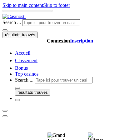
Skip to main content
Skip to footer
Search ...
résultats trouvés
Connexion
Inscription
Accueil
Classement
Bonus
Top casinos
Search ...
résultats trouvés