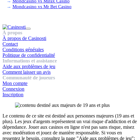
Mondcasino vs Mirax Casino
Mondcasino vs Mr Bet Casino
À propos
À propos de Casinosti
Contact
Conditions générales
Politique de confidentialité
Informations et assistance
Aide aux problèmes de jeu
Comment laisser un avis
Communauté de joueurs
Mon compte
Connexion
Inscription
Le contenu de ce site est destiné aux personnes majeures (19 ans et
plus). Les jeux d'argents représentent un vrai risque d'addiction et de
dépendance. Jouer aux casinos en ligne n'est pas sans risque, misez
avec modération et jouez de manière responsable. Si vous en
ressentez le besoin, consultez la page "Aide aux problèmes de jeu":