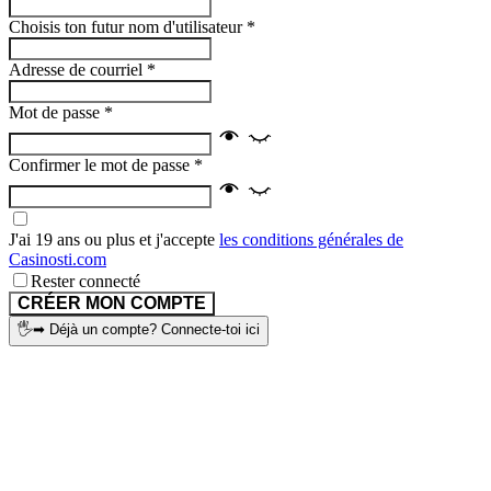
Choisis ton futur nom d'utilisateur
*
Adresse de courriel
*
Mot de passe
*
Confirmer le mot de passe
*
J'ai 19 ans ou plus et j'accepte
les conditions générales de
Casinosti.com
Rester connecté
CRÉER MON COMPTE
🖐️➡ Déjà un compte?
Connecte-toi ici