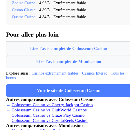
Zodiac Casino
· 4.93/5 · Extrêmement fiable
Casino Classic
· 4.89/5 · Extrêmement fiable
Quatro Casino
· 4.84/5 · Extrêmement fiable
Pour aller plus loin
Lire l'avis complet de Colosseum Casino
Lire l'avis complet de Mondcasino
Explore aussi :
Casinos extrêmement fiables
·
Casinos Interac
·
Tous les
bonus
Voir le site de Colosseum Casino
Autres comparaisons avec Colosseum Casino
Colosseum Casino vs Cherry Jackpot Casino
Colosseum Casino vs ClubWorld Casinos
Colosseum Casino vs Craze Play Casino
Colosseum Casino vs CryptoReels Casino
Autres comparaisons avec Mondcasino