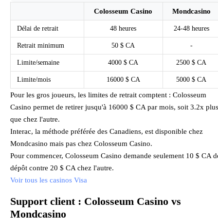
Colosseum Casino
Mondcasino
Délai de retrait
48 heures
24-48 heures
Retrait minimum
50 $ CA
-
Limite/semaine
4000 $ CA
2500 $ CA
Limite/mois
16000 $ CA
5000 $ CA
Pour les gros joueurs, les limites de retrait comptent : Colosseum
Casino permet de retirer jusqu'à 16000 $ CA par mois, soit 3.2x plu
que chez l'autre.
Interac, la méthode préférée des Canadiens, est disponible chez
Mondcasino mais pas chez Colosseum Casino.
Pour commencer, Colosseum Casino demande seulement 10 $ CA d
dépôt contre 20 $ CA chez l'autre.
Voir tous les casinos Visa
Support client : Colosseum Casino vs
Mondcasino