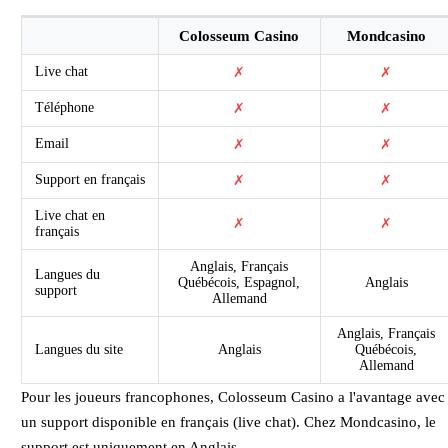
Colosseum Casino
Mondcasino
Live chat
✗
✗
Téléphone
✗
✗
Email
✗
✗
Support en français
✗
✗
Live chat en
✗
✗
français
Anglais, Français
Langues du
Québécois, Espagnol,
Anglais
support
Allemand
Anglais, Français
Langues du site
Anglais
Québécois,
Allemand
Pour les joueurs francophones, Colosseum Casino a l'avantage avec
un support disponible en français (live chat). Chez Mondcasino, le
support est uniquement en Anglais.