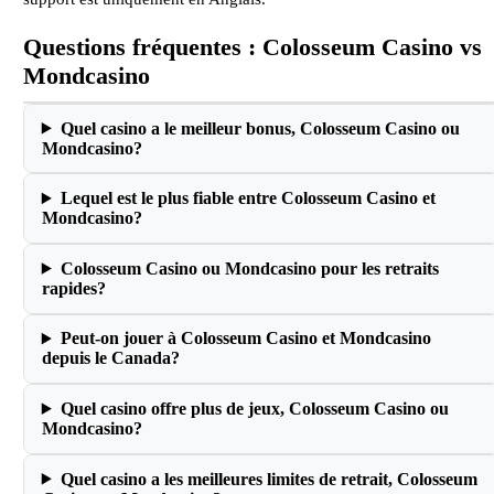
Questions fréquentes : Colosseum Casino vs
Mondcasino
Quel casino a le meilleur bonus, Colosseum Casino ou
Mondcasino?
Lequel est le plus fiable entre Colosseum Casino et
Mondcasino?
Colosseum Casino ou Mondcasino pour les retraits
rapides?
Peut-on jouer à Colosseum Casino et Mondcasino
depuis le Canada?
Quel casino offre plus de jeux, Colosseum Casino ou
Mondcasino?
Quel casino a les meilleures limites de retrait, Colosseum