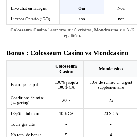
Live chat en français
Oui
Non
Licence Ontario (iGO)
non
non
Colosseum Casino
l'emporte sur
6
critères,
Mondcasino
sur
3
(6
égalités).
Bonus : Colosseum Casino vs Mondcasino
Colosseum
Mondcasino
Casino
100% jusqu'à
10% de remise en argent
Bonus principal
100 $ CA
supplémentaire
Conditions de mise
200x
2x
(wagering)
Dépôt minimum
10 $ CA
20 $ CA
Tours gratuits
-
-
Nb total de bonus
5
4