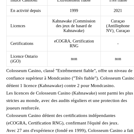
Indice Casinosti
Extrêmement fiable
Très fiable
En activité depuis
1999
2021
Kahnawake (Commission
Curaçao
Licences
des jeux de hasard de
(Antillephone
Kahnawake)
NV), Curaçao
eCOGRA, Certification
Certifications
-
RNG
Licence Ontario
non
non
(iGO)
Colosseum Casino, classé "Extrêmement fiable", offre un niveau de
confiance supérieur à Mondcasino ("Très fiable"). Colosseum Casin
détient 1 licence (Kahnawake) contre 2 pour Mondcasino.
Les licences de Colosseum Casino (Kahnawake) sont parmi les plus
strictes au monde, avec des audits réguliers et une protection des
joueurs renforcée.
Colosseum Casino détient des certifications indépendantes
(eCOGRA, Certification RNG), confirmant l'équité des jeux.
Avec 27 ans d'expérience (fondé en 1999), Colosseum Casino a fait