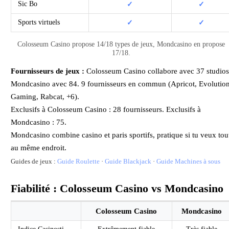
Sic Bo
✓
✓
Sports virtuels
✓
✓
Colosseum Casino propose 14/18 types de jeux, Mondcasino en propose
17/18.
Fournisseurs de jeux :
Colosseum Casino collabore avec 37 studios
Mondcasino avec 84. 9 fournisseurs en commun (Apricot, Evolutio
Gaming, Rabcat, +6).
Exclusifs à Colosseum Casino : 28 fournisseurs. Exclusifs à
Mondcasino : 75.
Mondcasino combine casino et paris sportifs, pratique si tu veux tou
au même endroit.
Guides de jeux :
Guide Roulette
·
Guide Blackjack
·
Guide Machines à sous
Fiabilité : Colosseum Casino vs Mondcasino
Colosseum Casino
Mondcasino