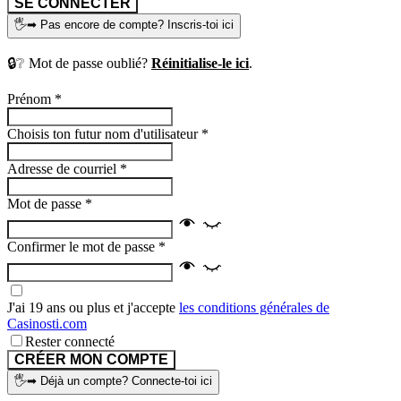
SE CONNECTER
🖐️➡ Pas encore de compte?
Inscris-toi ici
🔒❔ Mot de passe oublié?
Réinitialise-le ici
.
Prénom
*
Choisis ton futur nom d'utilisateur
*
Adresse de courriel
*
Mot de passe
*
Confirmer le mot de passe
*
J'ai 19 ans ou plus et j'accepte
les conditions générales de
Casinosti.com
Rester connecté
CRÉER MON COMPTE
🖐️➡ Déjà un compte?
Connecte-toi ici