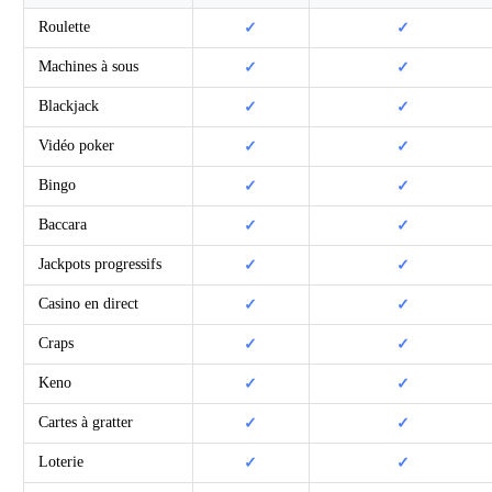
Roulette
✓
✓
Machines à sous
✓
✓
Blackjack
✓
✓
Vidéo poker
✓
✓
Bingo
✓
✓
Baccara
✓
✓
Jackpots progressifs
✓
✓
Casino en direct
✓
✓
Craps
✓
✓
Keno
✓
✓
Cartes à gratter
✓
✓
Loterie
✓
✓