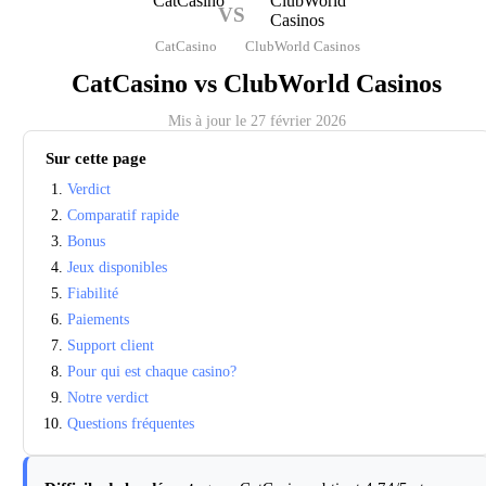
VS
CatCasino
ClubWorld Casinos
CatCasino vs ClubWorld Casinos
Mis à jour le 27 février 2026
Sur cette page
Verdict
Comparatif rapide
Bonus
Jeux disponibles
Fiabilité
Paiements
Support client
Pour qui est chaque casino?
Notre verdict
Questions fréquentes