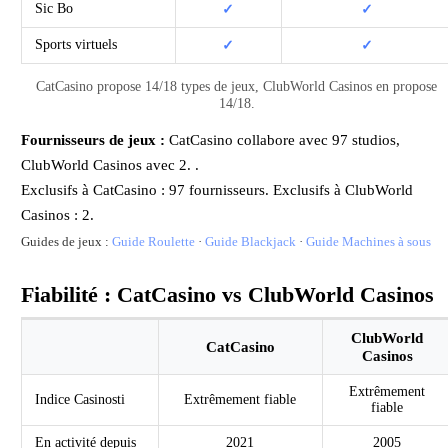
Sic Bo
✓
✓
Sports virtuels
✓
✓
CatCasino propose 14/18 types de jeux, ClubWorld Casinos en propose
14/18.
Fournisseurs de jeux :
CatCasino collabore avec 97 studios,
ClubWorld Casinos avec 2. .
Exclusifs à CatCasino : 97 fournisseurs. Exclusifs à ClubWorld
Casinos : 2.
Guides de jeux :
Guide Roulette
·
Guide Blackjack
·
Guide Machines à sous
Fiabilité : CatCasino vs ClubWorld Casinos
ClubWorld
CatCasino
Casinos
Extrêmement
Indice Casinosti
Extrêmement fiable
fiable
En activité depuis
2021
2005