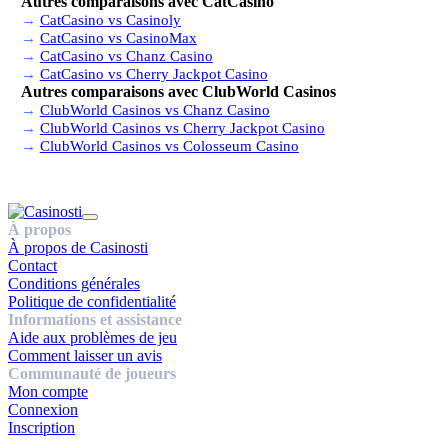
Autres comparaisons avec CatCasino
CatCasino vs Casinoly
CatCasino vs CasinoMax
CatCasino vs Chanz Casino
CatCasino vs Cherry Jackpot Casino
Autres comparaisons avec ClubWorld Casinos
ClubWorld Casinos vs Chanz Casino
ClubWorld Casinos vs Cherry Jackpot Casino
ClubWorld Casinos vs Colosseum Casino
À propos
À propos de Casinosti
Contact
Conditions générales
Politique de confidentialité
Informations et assistance
Aide aux problèmes de jeu
Comment laisser un avis
Communauté de joueurs
Mon compte
Connexion
Inscription