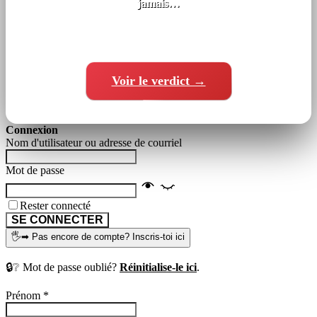
jamais…
On a la réponse. Nos membres ont voté.
Voir le verdict →
Connexion
Nom d'utilisateur ou adresse de courriel
Mot de passe
Rester connecté
SE CONNECTER
🖐️➡ Pas encore de compte?
Inscris-toi ici
🔒❔ Mot de passe oublié?
Réinitialise-le ici
.
Prénom
*