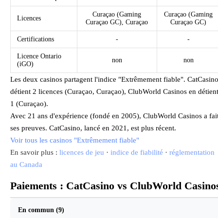
Curaçao (Gaming
Curaçao (Gaming
Licences
Curaçao GC), Curaçao
Curaçao GC)
Certifications
-
-
Licence Ontario
non
non
(iGO)
Les deux casinos partagent l'indice "Extrêmement fiable". CatCasin
détient 2 licences (Curaçao, Curaçao), ClubWorld Casinos en détien
1 (Curaçao).
Avec 21 ans d'expérience (fondé en 2005), ClubWorld Casinos a fai
ses preuves. CatCasino, lancé en 2021, est plus récent.
Voir tous les casinos "Extrêmement fiable"
En savoir plus :
licences de jeu
·
indice de fiabilité
·
réglementation
au Canada
Paiements : CatCasino vs ClubWorld Casino
En commun (9)