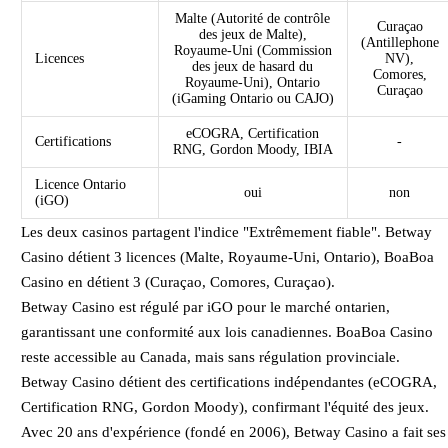
Malte (Autorité de contrôle
Curaçao
des jeux de Malte),
(Antillephone
Royaume-Uni (Commission
Licences
NV),
des jeux de hasard du
Comores,
Royaume-Uni), Ontario
Curaçao
(iGaming Ontario ou CAJO)
eCOGRA, Certification
Certifications
-
RNG, Gordon Moody, IBIA
Licence Ontario
oui
non
(iGO)
Les deux casinos partagent l'indice "Extrêmement fiable". Betway
Casino détient 3 licences (Malte, Royaume-Uni, Ontario), BoaBoa
Casino en détient 3 (Curaçao, Comores, Curaçao).
Betway Casino est régulé par iGO pour le marché ontarien,
garantissant une conformité aux lois canadiennes. BoaBoa Casino
reste accessible au Canada, mais sans régulation provinciale.
Betway Casino détient des certifications indépendantes (eCOGRA,
Certification RNG, Gordon Moody), confirmant l'équité des jeux.
Avec 20 ans d'expérience (fondé en 2006), Betway Casino a fait ses