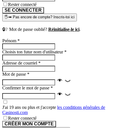
Rester connecté
SE CONNECTER
🖐️➡ Pas encore de compte?
Inscris-toi ici
🔒❔ Mot de passe oublié?
Réinitialise-le ici
.
Prénom
*
Choisis ton futur nom d'utilisateur
*
Adresse de courriel
*
Mot de passe
*
Confirmer le mot de passe
*
J'ai 19 ans ou plus et j'accepte
les conditions générales de
Casinosti.com
Rester connecté
CRÉER MON COMPTE