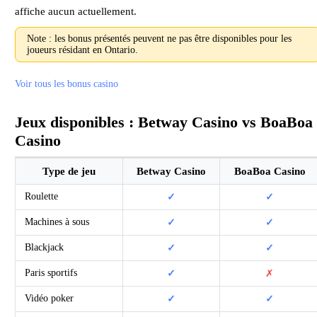
affiche aucun actuellement.
Note : les bonus présentés peuvent ne pas être disponibles pour les
joueurs résidant en Ontario.
Voir tous les bonus casino
Jeux disponibles : Betway Casino vs BoaBoa
Casino
Type de jeu
Betway Casino
BoaBoa Casino
Roulette
✓
✓
Machines à sous
✓
✓
Blackjack
✓
✓
Paris sportifs
✓
✗
Vidéo poker
✓
✓