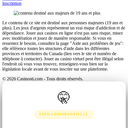
Inscription
Le contenu de ce site est destiné aux personnes majeures (19 ans et
plus). Les jeux d'argents représentent un vrai risque d'addiction et de
dépendance. Jouer aux casinos en ligne n'est pas sans risque, misez
avec modération et jouez de manière responsable. Si vous en
ressentez le besoin, consultez la page "Aide aux problèmes de jeu":
elle référence toutes les structures d'aide dans les différentes
provinces et territoires du Canada (lien vers le site et numéro de
téléphone à contacter). Jouer au casino virtuel peut être illégal selon
l'endroit où vous vous trouvez, renseignez-vous bien sur la
législation locale avant de vous inscrire sur une plateforme.
© 2026 Casinosti.com - Tous droits réservés.
×
🤫
INFO CONFIDENTIELLE