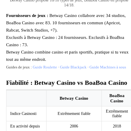
14/18.
Fournisseurs de jeux :
Betway Casino collabore avec 34 studios,
BoaBoa Casino avec 83. 10 fournisseurs en commun (Apricot,
Rabcat, Switch Studios, +7).
Exclusifs à Betway Casino : 24 fournisseurs. Exclusifs à BoaBoa
Casino : 73.
Betway Casino combine casino et paris sportifs, pratique si tu veux
tout au même endroit.
Guides de jeux :
Guide Roulette
·
Guide Blackjack
·
Guide Machines à sous
Fiabilité : Betway Casino vs BoaBoa Casino
BoaBoa
Betway Casino
Casino
Extrêmement
Indice Casinosti
Extrêmement fiable
fiable
En activité depuis
2006
2018