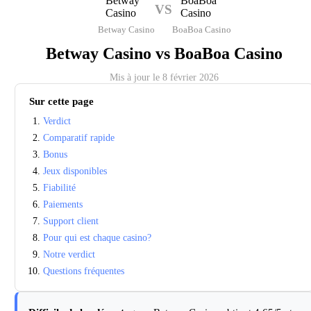
VS
Betway Casino
BoaBoa Casino
Betway Casino vs BoaBoa Casino
Mis à jour le 8 février 2026
Sur cette page
Verdict
Comparatif rapide
Bonus
Jeux disponibles
Fiabilité
Paiements
Support client
Pour qui est chaque casino?
Notre verdict
Questions fréquentes