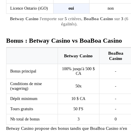
Licence Ontario (iGO)
oui
non
Betway Casino
l'emporte sur
5
critères,
BoaBoa Casino
sur
3
(6
égalités).
Bonus : Betway Casino vs BoaBoa Casino
BoaBoa
Betway Casino
Casino
100% jusqu'à 500 $
Bonus principal
-
CA
Conditions de mise
50x
-
(wagering)
Dépôt minimum
10 $ CA
-
Tours gratuits
50 FS
-
Nb total de bonus
3
0
Betway Casino propose des bonus tandis que BoaBoa Casino n'en