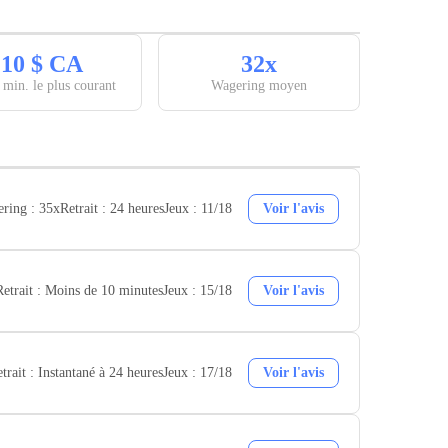
10 $ CA
32x
 min. le plus courant
Wagering moyen
ring : 35x
Retrait : 24 heures
Jeux : 11/18
Voir l'avis
Retrait : Moins de 10 minutes
Jeux : 15/18
Voir l'avis
trait : Instantané à 24 heures
Jeux : 17/18
Voir l'avis