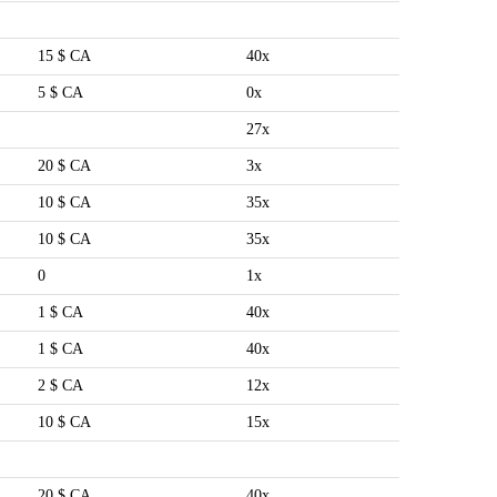
15 $ CA
40x
5 $ CA
0x
27x
20 $ CA
3x
10 $ CA
35x
10 $ CA
35x
0
1x
1 $ CA
40x
1 $ CA
40x
2 $ CA
12x
10 $ CA
15x
20 $ CA
40x