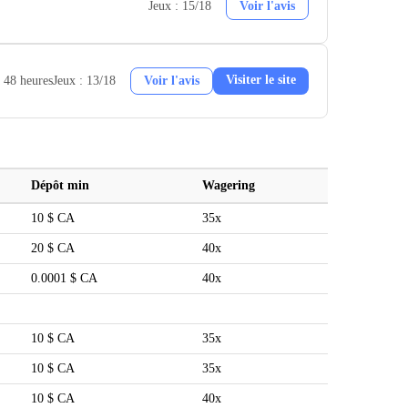
Jeux : 15/18
Voir l'avis
Visiter le site
à 48 heures
Jeux : 13/18
Voir l'avis
Dépôt min
Wagering
10 $ CA
35x
20 $ CA
40x
0.0001 $ CA
40x
10 $ CA
35x
10 $ CA
35x
10 $ CA
40x