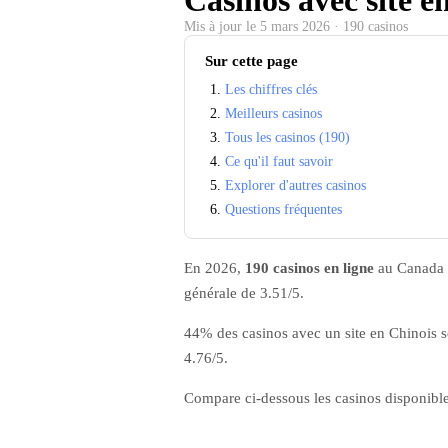
Casinos avec site 
Mis à jour le 5 mars 2026 · 190 casinos
Sur cette page
Les chiffres clés
Meilleurs casinos
Tous les casinos (190)
Ce qu'il faut savoir
Explorer d'autres casinos
Questions fréquentes
En 2026,
190 casinos en ligne
au Canada p
générale de 3.51/5.
44% des casinos avec un site en Chinois so
4.76/5.
Compare ci-dessous les casinos disponibles