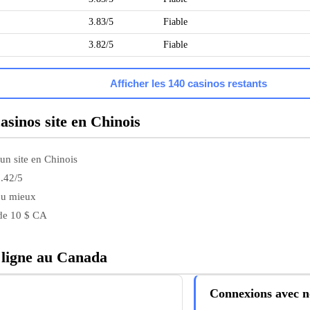
3.83/5
Fiable
3.82/5
Fiable
Afficher les 140 casinos restants
casinos site en Chinois
n site en Chinois
3.42/5
 ou mieux
 de 10 $ CA
 ligne au Canada
Connexions avec n