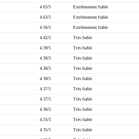
4.65/5
Extrêmement fiable
4.63/5
Extrêmement fiable
4.56/5
Extrêmement fiable
4.42/5
Très fiable
4.39/5
Très fiable
4.38/5
Très fiable
4.38/5
Très fiable
4.38/5
Très fiable
4.37/5
Très fiable
4.37/5
Très fiable
4.36/5
Très fiable
4.35/5
Très fiable
4.35/5
Très fiable