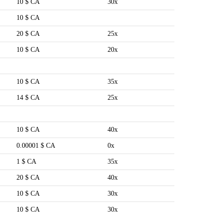
10 $ CA
30x
10 $ CA
20 $ CA
25x
10 $ CA
20x
10 $ CA
35x
14 $ CA
25x
10 $ CA
40x
0.00001 $ CA
0x
1 $ CA
35x
20 $ CA
40x
10 $ CA
30x
10 $ CA
30x