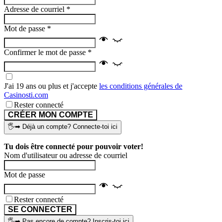
Adresse de courriel
*
Mot de passe
*
Confirmer le mot de passe
*
J'ai 19 ans ou plus et j'accepte
les conditions générales de
Casinosti.com
Rester connecté
CRÉER MON COMPTE
🖐️➡ Déjà un compte?
Connecte-toi ici
Tu dois être connecté pour pouvoir voter!
Nom d'utilisateur ou adresse de courriel
Mot de passe
Rester connecté
SE CONNECTER
🖐️➡ Pas encore de compte?
Inscris-toi ici