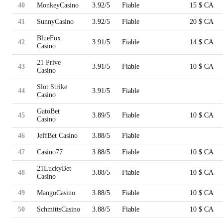
40
MonkeyCasino
3.92/5
Fiable
15 $ CA
41
SunnyCasino
3.92/5
Fiable
20 $ CA
BlueFox
42
3.91/5
Fiable
14 $ CA
Casino
21 Prive
43
3.91/5
Fiable
10 $ CA
Casino
Slot Strike
44
3.91/5
Fiable
Casino
GatoBet
45
3.89/5
Fiable
10 $ CA
Casino
46
JeffBet Casino
3.88/5
Fiable
47
Casino77
3.88/5
Fiable
10 $ CA
21LuckyBet
48
3.88/5
Fiable
10 $ CA
Casino
49
MangoCasino
3.88/5
Fiable
10 $ CA
50
SchmittsCasino
3.88/5
Fiable
10 $ CA