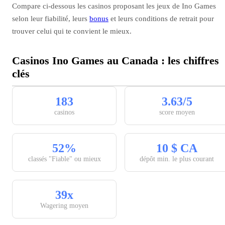
Compare ci-dessous les casinos proposant les jeux de Ino Games
selon leur fiabilité, leurs
bonus
et leurs conditions de retrait pour
trouver celui qui te convient le mieux.
Casinos Ino Games au Canada : les chiffres
clés
183
3.63/5
casinos
score moyen
52%
10 $ CA
classés "Fiable" ou mieux
dépôt min. le plus courant
39x
Wagering moyen