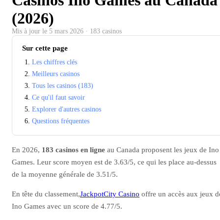
Casinos Ino Games au Canada
(2026)
Mis à jour le 5 mars 2026 · 183 casinos
Sur cette page
Les chiffres clés
Meilleurs casinos
Tous les casinos (183)
Ce qu'il faut savoir
Explorer d'autres casinos
Questions fréquentes
En 2026,
183 casinos en ligne
au Canada proposent les jeux de Ino
Games. Leur score moyen est de 3.63/5, ce qui les place au-dessus
de la moyenne générale de 3.51/5.
En tête du classement,
JackpotCity Casino
offre un accès aux jeux d
Ino Games avec un score de 4.77/5.