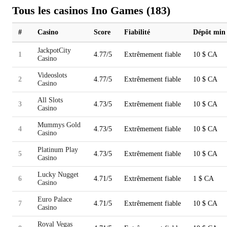
Tous les casinos Ino Games (183)
#
Casino
Score
Fiabilité
Dépôt min
Classement des casinos Ino Games au Canada
JackpotCity
1
4.77/5
Extrêmement fiable
10 $ CA
Casino
Videoslots
2
4.77/5
Extrêmement fiable
10 $ CA
Casino
All Slots
3
4.73/5
Extrêmement fiable
10 $ CA
Casino
Mummys Gold
4
4.73/5
Extrêmement fiable
10 $ CA
Casino
Platinum Play
5
4.73/5
Extrêmement fiable
10 $ CA
Casino
Lucky Nugget
6
4.71/5
Extrêmement fiable
1 $ CA
Casino
Euro Palace
7
4.71/5
Extrêmement fiable
10 $ CA
Casino
Royal Vegas