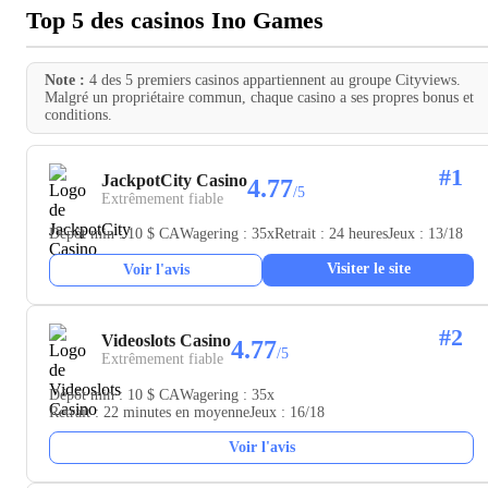
Top 5 des casinos Ino Games
Note :
4 des 5 premiers casinos appartiennent au groupe Cityviews.
Malgré un propriétaire commun, chaque casino a ses propres bonus et
conditions.
#1
JackpotCity Casino
4.77
/5
Extrêmement fiable
Dépôt min : 10 $ CA
Wagering : 35x
Retrait : 24 heures
Jeux : 13/18
Visiter le site
Voir l'avis
#2
Videoslots Casino
4.77
/5
Extrêmement fiable
Dépôt min : 10 $ CA
Wagering : 35x
Retrait : 22 minutes en moyenne
Jeux : 16/18
Voir l'avis