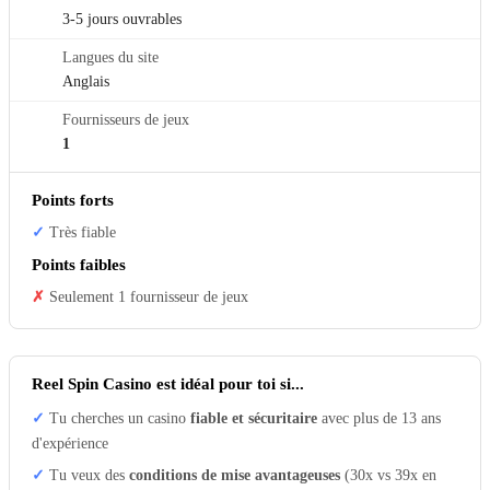
3-5 jours ouvrables
Langues du site
Anglais
Fournisseurs de jeux
1
Points forts
Très fiable
Points faibles
Seulement 1 fournisseur de jeux
Reel Spin Casino est idéal pour toi si...
Tu cherches un casino
fiable et sécuritaire
avec plus de 13 ans
d'expérience
Tu veux des
conditions de mise avantageuses
(30x vs 39x en