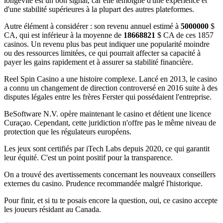
longévité est un bon signal, car elle témoigne d'une expérience et
d'une stabilité supérieures à la plupart des autres plateformes.
Autre élément à considérer : son revenu annuel estimé à
5000000
$
CA, qui est
inférieur à la moyenne
de
18668821
$ CA de ces 1857
casinos. Un revenu plus bas peut indiquer une popularité moindre
ou des ressources limitées, ce qui pourrait affecter sa capacité à
payer les gains rapidement et à assurer sa stabilité financière.
Reel Spin Casino a une histoire complexe. Lancé en 2013, le casino
a connu un changement de direction controversé en 2016 suite à des
disputes légales entre les frères Ferster qui possédaient l'entreprise.
BeSoftware N.V. opère maintenant le casino et détient une licence
Curaçao. Cependant, cette juridiction n'offre pas le même niveau de
protection que les régulateurs européens.
Les jeux sont certifiés par iTech Labs depuis 2020, ce qui garantit
leur équité. C'est un point positif pour la transparence.
On a trouvé des avertissements concernant les nouveaux conseillers
externes du casino. Prudence recommandée malgré l'historique.
Pour finir, et si tu te posais encore la question, oui, ce casino accepte
les joueurs résidant au Canada.