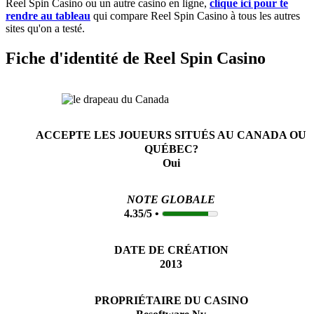
Reel Spin Casino ou un autre casino en ligne,
clique ici pour te
rendre au tableau
qui compare Reel Spin Casino à tous les autres
sites qu'on a testé.
Fiche d'identité de Reel Spin Casino
ACCEPTE LES JOUEURS SITUÉS AU CANADA OU
QUÉBEC?
Oui
NOTE GLOBALE
4.35/5
•
DATE DE CRÉATION
2013
PROPRIÉTAIRE DU CASINO