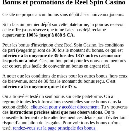
Bonus et promotions de Reel Spin Casino
Ce site ne propos aucun bonus sans dépôt à ses nouveaux joueurs.
Si tu fais un premier dépôt sur cette plateforme, tu pourras recevoir
cette offre (sous réserve que tu ne l'aies pas déjà réclamé
auparavant):
100% jusqu'à 888 $ CA
.
Pour les bonus d'inscription chez Reel Spin Casino, les conditions
de pari (wagering) sont de 30 fois le montant du bonus, ce qui est
inférieur à la moyenne de 39 fois des 1857 autres casinos sur
lesquels on a misé
. C'est un bon point pour les nouveaux membres
car ce sera plus facile de convertir un bonus en argent réel.
A noter que les conditions de mises pour les autres bonus, hors ceux
de bienvenue, sont de 30 fois le montant du bonus reçu. C'est
inférieur à la moyenne qui est de 37 x
.
On a trouvé et testé un seul bonus sur cette plateforme. On a
regroupé toutes les informations essentielles sur ce bonus dans la
section dédiée,
clique-ici pour y accéder directement
. Tu y trouveras
des
instructions précises ainsi que nos observations
. On te
conseille fortement de lire attentivement ces détails pour t'éviter tout
risque d’annulation de tes gains. Pour voir tous les bonus qu'on a
testé,
rendez-vous sur la page principale des bonus
.