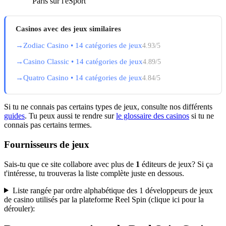
Paris sur l'eSport
Casinos avec des jeux similaires
Zodiac Casino • 14 catégories de jeux
4.93/5
Casino Classic • 14 catégories de jeux
4.89/5
Quatro Casino • 14 catégories de jeux
4.84/5
Si tu ne connais pas certains types de jeux, consulte nos différents
guides
. Tu peux aussi te rendre sur
le glossaire des casinos
si tu ne
connais pas certains termes.
Fournisseurs de jeux
Sais-tu que ce site collabore avec plus de
1
éditeurs de jeux? Si ça
t'intéresse, tu trouveras la liste complète juste en dessous.
Liste rangée par ordre alphabétique des 1 développeurs de jeux
de casino utilisés par la plateforme Reel Spin (clique ici pour la
dérouler):