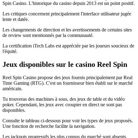
Spin Casino. L'historique du casino depuis 2013 est un point positif.
Les critiques concernent principalement l'interface utilisateur jugée
lente et datée.
Les changements de direction et les avertissements de certains sites
de review sont mentionnés par la communauté.
La certification iTech Labs est appréciée par les joueurs soucieux de
l'équité.
Jeux disponibles sur le casino Reel Spin
Reel Spin Casino propose des jeux fournis principalement par Real
Time Gaming (RTG). C'est un fournisseur bien établi sur le marché
américain.
Tu trouveras des machines à sous, des jeux de table et du vidéo
poker. Cependant, les jeux avec croupier en direct ne sont pas
disponibles.
Consulte le tableau ci-dessous pour voir les types de jeux proposés.
Une fonction de recherche facilite la navigation.
Les jackpots progressifs les plus connus du marché sont absents.