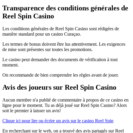
Transparence des conditions générales de
Reel Spin Casino
Les conditions générales de Reel Spin Casino sont rédigées de
manière standard pour un casino Curaçao.
Les termes de bonus doivent être lus attentivement. Les exigences
de mise sont présentes sur toutes les promotions.
Le casino peut demander des documents de vérification à tout
moment.
On recommande de bien comprendre les règles avant de jouer.
Avis des joueurs sur Reel Spin Casino
Aucun membre n'a publié de commentaire à propos de ce casino en
ligne pour le moment. Tu as déjà joué sur Reel Spin Casino? Alors
soit le premier à laisser un avis!
Clique ici pour lire ou écrire un avis sur le casino Reel Spin
En recherchant sur le web, on a trouvé des avis partagés sur Reel