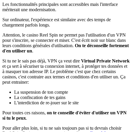
Les fonctionnalités principales sont accessibles mais l'interface
mériterait une modernisation.
Sur ordinateur, l'expérience est similaire avec des temps de
chargement parfois longs.
Attention, le casino Reel Spin ne permet pas l'utilisation d'un VPN
pour s'inscrire, se connecter et miser. C'est écrit noir sur blanc dans
leurs conditions générales d'utilisation.
On te déconseille fortement
d'en utiliser un
.
Si tu ne le sais pas déjà, VPN ça veut dire
Virtual Private Network
et ça sert à sécuriser ta connexion internet, à protéger tes données et
à masquer ton adresse IP. Le problème c'est que chez certains
casinos, c'est contraire aux termes et conditions d'en utiliser un. Ça
peut entrainer:
La suspension de ton compte
La confiscation de tes gains
L'interdiction de re-jouer sur le site
Pour toutes ces raisons,
on te conseille d'éviter d'utiliser un VPN
si tu le peux
.
Pour aller plus loin, si tu ne sais toujours pas si tu devrais choisir