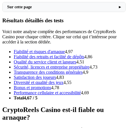
Sur cette page
Résultats détaillés des tests
Voici notre analyse complète des performances de CryptoReels
Casino pour chaque critère. Clique sur celui qui t’intéresse pour
accéder à la section dédiée.
Fiabilité et risques d'arnaque
4,97
Fiabilité des retraits et facilité de dépôts
4,86
Qualité du service client et langues
4,51
Sécurité, licences et entreprise propriétaire
4,73
Transparence des conditions générales
4,9
Satisfaction des joueurs
4,83
Diversité et qualité des jeux
4,55
Bonus et promotions
4,78
Performance cellulaire et accessibilité
4,69
Total
4,67 / 5
CryptoReels Casino est-il fiable ou
arnaque?