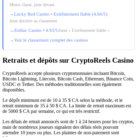
Mieux classé, juste devant
Lucky Red Casino • Extrêmement fiable (4.66/5)
Juste derrière au classement
Zodiac Casino • 4.93/5
Aussi « Extrêmement fiable »
Voir le classement complet des casinos
Retraits et dépôts sur CryptoReels Casino
CryptoReels accepte plusieurs cryptomonnaies incluant Bitcoin,
Bitcoin Lightning, Litecoin, Bitcoin Cash, Ethereum, Binance Coin,
USDC et Tether. Des méthodes traditionnelles sont également
disponibles.
Le dépôt minimum est de 10 à 35 $ CA selon la méthode, et le
retrait minimum de 35 à 50 $ CA. La limite de retrait maximum est
de 5000 $ CA par semaine, ce qui est très restrictif.
Les délais de retrait annoncés sont de 1 à 24 heures pour les cryptos,
mais de nombreux joueurs signalent des délais réels pouvant
atteindre 10 jours ou plus. Les plaintes de non-paiement sont