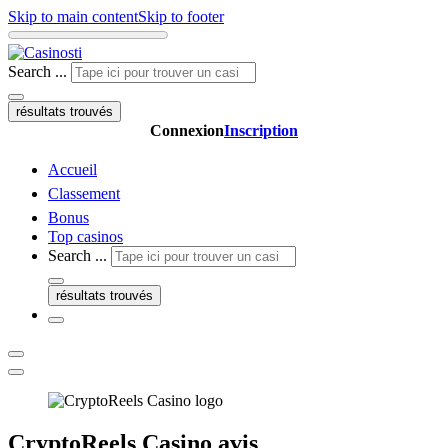
Skip to main content
Skip to footer
Search ...
résultats trouvés
Connexion
Inscription
Accueil
Classement
Bonus
Top casinos
Search ...
résultats trouvés
CryptoReels Casino avis