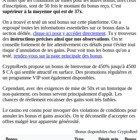
A noter que les conditions de mises pour les autres bonus, hors ceux
d'inscription, sont de 50 fois le montant du bonus reçu. C'est
supérieur à la moyenne qui est de 37x
.
On a trouvé et testé un seul bonus sur cette plateforme. On a
regroupé toutes les informations essentielles sur ce bonus dans la
section dédiée,
clique-ici pour y accéder directement
. Tu y trouveras
des
instructions précises ainsi que nos observations
. On te
conseille fortement de lire attentivement ces détails pour t'éviter tout
risque d’annulation de tes gains. Pour voir tous les bonus qu'on a
testé,
rendez-vous sur la page principale des bonus
.
CryptoReels propose un bonus de bienvenue de 450% jusqu'à 4500
$ CA qui semble attractif en surface. Des promotions régulières et
un programme VIP sont également disponibles.
Cependant, avec des exigences de mise de 50x et un historique de
non-paiement, ces bonus servent principalement d'appât. Les
chances de réellement encaisser des gains sont très faibles.
Le casino est connu pour invoquer des violations de conditions pour
annuler les bonus et gains associés. On te déconseille d'accepter ces
offres malgré leur apparente générosité.
Bonus disponibles chez CryptoReels
Bonus
Type
Dépôt min
Bonus 