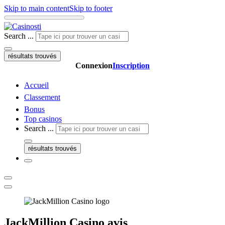
Skip to main content
Skip to footer
Search ...
résultats trouvés
Connexion
Inscription
Accueil
Classement
Bonus
Top casinos
Search ...
résultats trouvés
JackMillion Casino avis