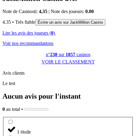
Note de Casinosti:
4,35
| Note des joueurs:
0.00
4.35 • Très fiable
Écrire un avis sur JackMillion Casino
Lire les avis des joueurs (
0
)
Voir nos recommandations
n°
238
sur
1857
casinos
VOIR LE CLASSEMENT
Avis clients
Le test
Aucun avis pour l'instant
0
au total
•
1 étoile