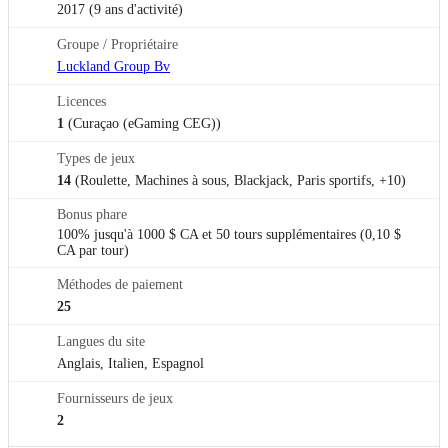
2017 (9 ans d'activité)
Groupe / Propriétaire
Luckland Group Bv
Licences
1
(Curaçao (eGaming CEG))
Types de jeux
14
(Roulette, Machines à sous, Blackjack, Paris sportifs, +10)
Bonus phare
100% jusqu'à 1000 $ CA et 50 tours supplémentaires (0,10 $
CA par tour)
Méthodes de paiement
25
Langues du site
Anglais, Italien, Espagnol
Fournisseurs de jeux
2