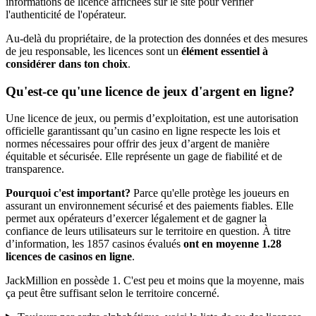
informations de licence affichées sur le site pour vérifier
l'authenticité de l'opérateur.
Au-delà du propriétaire, de la protection des données et des mesures
de jeu responsable, les licences sont un
élément essentiel à
considérer dans ton choix
.
Qu'est-ce qu'une licence de jeux d'argent en ligne?
Une licence de jeux, ou permis d’exploitation, est une autorisation
officielle garantissant qu’un casino en ligne respecte les lois et
normes nécessaires pour offrir des jeux d’argent de manière
équitable et sécurisée. Elle représente un gage de fiabilité et de
transparence.
Pourquoi c'est important?
Parce qu'elle protège les joueurs en
assurant un environnement sécurisé et des paiements fiables. Elle
permet aux opérateurs d’exercer légalement et de gagner la
confiance de leurs utilisateurs sur le territoire en question. À titre
d’information, les 1857 casinos évalués
ont en moyenne 1.28
licences de casinos en ligne
.
JackMillion en possède 1. C'est peu et moins que la moyenne, mais
ça peut être suffisant selon le territoire concerné.