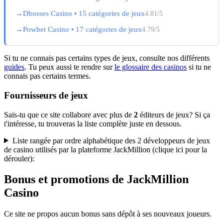
Dbosses Casino • 15 catégories de jeux
4.81/5
Powbet Casino • 17 catégories de jeux
4.79/5
Si tu ne connais pas certains types de jeux, consulte nos différents
guides
. Tu peux aussi te rendre sur
le glossaire des casinos
si tu ne
connais pas certains termes.
Fournisseurs de jeux
Sais-tu que ce site collabore avec plus de
2
éditeurs de jeux? Si ça
t'intéresse, tu trouveras la liste complète juste en dessous.
Liste rangée par ordre alphabétique des 2 développeurs de jeux
de casino utilisés par la plateforme JackMillion (clique ici pour la
dérouler):
Bonus et promotions de JackMillion
Casino
Ce site ne propos aucun bonus sans dépôt à ses nouveaux joueurs.