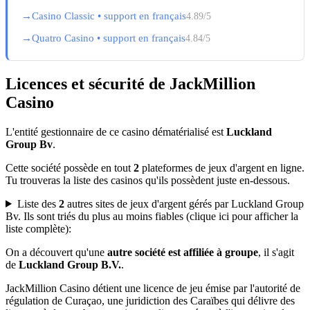
Casino Classic • support en français
4.89/5
Quatro Casino • support en français
4.84/5
Licences et sécurité de JackMillion
Casino
L'entité gestionnaire de ce casino dématérialisé est
Luckland
Group Bv
.
Cette société possède en tout
2
plateformes de jeux d'argent en ligne.
Tu trouveras la liste des casinos qu'ils possèdent juste en-dessous.
Liste des
2
autres sites de jeux d'argent gérés par Luckland Group
Bv. Ils sont triés du plus au moins fiables (clique ici pour afficher la
liste complète):
On a découvert qu'une
autre société est affiliée à groupe
, il s'agit
de
Luckland Group B.V.
.
JackMillion Casino détient une licence de jeu émise par l'autorité de
régulation de Curaçao, une juridiction des Caraïbes qui délivre des