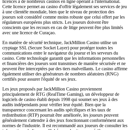
licences à de nombreux casinos en ligne opérant à l'international.
Cette licence permet au casino d'offrir légalement ses services de jeu
à une clientèle mondiale, bien que le niveau de protection des
joueurs soit considéré comme moins robuste que celui offert par les
régulateurs européens plus stricts. Les joueurs doivent être
conscients que les recours en cas de litige peuvent être plus limités
avec une licence de Curaçao.
En matière de sécurité technique, JackMillion Casino utilise un
cryptage SSL (Secure Socket Layer) pour protéger toutes les
communications entre le navigateur du joueur et les serveurs du
casino. Cette technologie garantit que les informations personnelles
et financières des joueurs sont transmises de manière sécurisée et ne
peuvent être interceptées par des tiers malveillants. Le casino affirme
également utiliser des générateurs de nombres aléatoires (RNG)
certifiés pour assurer l'équité de ses jeux.
Les jeux proposés par JackMillion Casino proviennent
principalement de RTG (RealTime Gaming), un développeur de
logiciels de casino établi depuis 1998 qui soumet ses jeux à des
audits indépendants pour vérifier leur équité. Bien que la
transparence concernant les audits spécifiques et les taux de
redistribution (RTP) pourrait être améliorée, les joueurs peuvent
généralement s'attendre à des jeux fonctionnant conformément aux
normes de l'industrie. Il est recommandé aux joueurs de consulter les