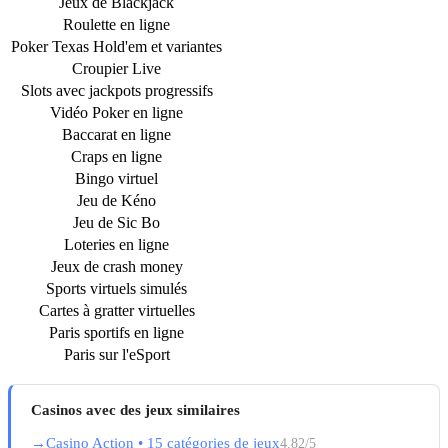
Jeux de Blackjack
Roulette en ligne
Poker Texas Hold'em et variantes
Croupier Live
Slots avec jackpots progressifs
Vidéo Poker en ligne
Baccarat en ligne
Craps en ligne
Bingo virtuel
Jeu de Kéno
Jeu de Sic Bo
Loteries en ligne
Jeux de crash money
Sports virtuels simulés
Cartes à gratter virtuelles
Paris sportifs en ligne
Paris sur l'eSport
Casinos avec des jeux similaires
Casino Action • 15 catégories de jeux
4.82/5