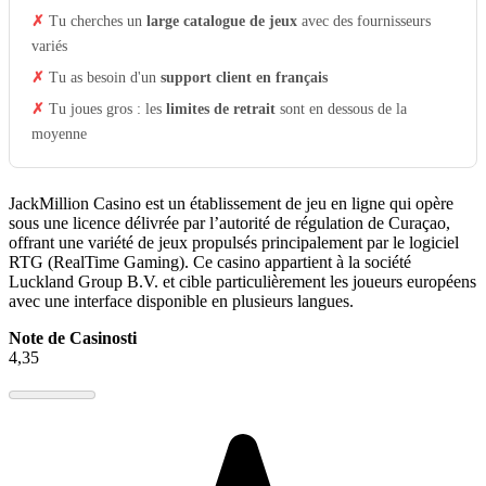
Tu cherches un
large catalogue de jeux
avec des fournisseurs
variés
Tu as besoin d'un
support client en français
Tu joues gros : les
limites de retrait
sont en dessous de la
moyenne
JackMillion Casino est un établissement de jeu en ligne qui opère
sous une licence délivrée par l’autorité de régulation de Curaçao,
offrant une variété de jeux propulsés principalement par le logiciel
RTG (RealTime Gaming). Ce casino appartient à la société
Luckland Group B.V. et cible particulièrement les joueurs européens
avec une interface disponible en plusieurs langues.
Note de Casinosti
4,35