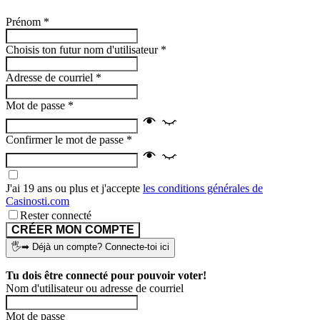
Prénom
*
Choisis ton futur nom d'utilisateur
*
Adresse de courriel
*
Mot de passe
*
Confirmer le mot de passe
*
J'ai 19 ans ou plus et j'accepte
les conditions générales de
Casinosti.com
Rester connecté
CRÉER MON COMPTE
🖐️➡ Déjà un compte?
Connecte-toi ici
Tu dois être connecté pour pouvoir voter!
Nom d'utilisateur ou adresse de courriel
Mot de passe