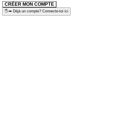
CRÉER MON COMPTE
🖐️➡ Déjà un compte?
Connecte-toi ici