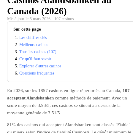
Casinos Alandsbanken au
Canada (2026)
Mis à jour le 5 mars 2026 · 107 casinos
Sur cette page
Les chiffres clés
Meilleurs casinos
Tous les casinos (107)
Ce qu'il faut savoir
Explorer d'autres casinos
Questions fréquentes
En 2026, sur les 1857 casinos en ligne répertoriés au Canada,
107
acceptent Alandsbanken
comme méthode de paiement. Avec un
score moyen de 3.93/5, ces casinos se situent au-dessus de la
moyenne générale de 3.51/5.
81% des casinos qui acceptent Alandsbanken sont classés "Fiable"
ou mieux selon l'indice de fiabilité Casinosti. Le dépôt minimum le