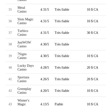
Metal
35
4.31/5
Très fiable
10 $ CA
Casino
Slots Magic
36
4.31/5
Très fiable
10 $ CA
Casino
Turbico
37
4.31/5
Très fiable
30 $ CA
Casino
JustWOW
38
4.30/5
Très fiable
Casino
7Signs
39
4.30/5
Très fiable
10 $ CA
Casino
Lucky Days
40
4.28/5
Très fiable
20 $ CA
Casino
Sportaza
41
4.26/5
Très fiable
20 $ CA
Casino
Greenplay
42
4.20/5
Très fiable
10 $ CA
Casino
Winner's
43
Magic
4.13/5
Fiable
10 $ CA