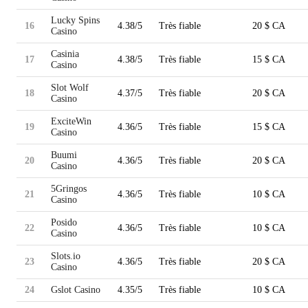
Lucky Spins
16
4.38/5
Très fiable
20 $ CA
Casino
Casinia
17
4.38/5
Très fiable
15 $ CA
Casino
Slot Wolf
18
4.37/5
Très fiable
20 $ CA
Casino
ExciteWin
19
4.36/5
Très fiable
15 $ CA
Casino
Buumi
20
4.36/5
Très fiable
20 $ CA
Casino
5Gringos
21
4.36/5
Très fiable
10 $ CA
Casino
Posido
22
4.36/5
Très fiable
10 $ CA
Casino
Slots.io
23
4.36/5
Très fiable
20 $ CA
Casino
24
Gslot Casino
4.35/5
Très fiable
10 $ CA