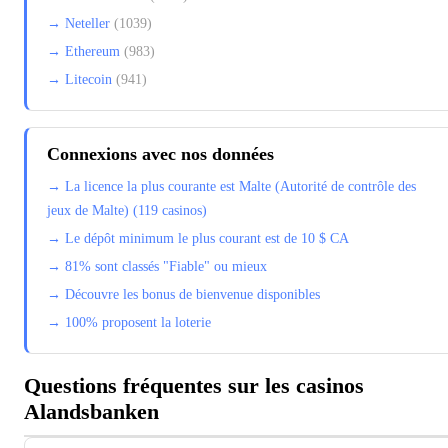
Neteller
(1039)
Ethereum
(983)
Litecoin
(941)
Connexions avec nos données
La licence la plus courante est Malte (Autorité de contrôle des
jeux de Malte) (119 casinos)
Le dépôt minimum le plus courant est de 10 $ CA
81% sont classés "Fiable" ou mieux
Découvre les bonus de bienvenue disponibles
100% proposent la loterie
Questions fréquentes sur les casinos
Alandsbanken