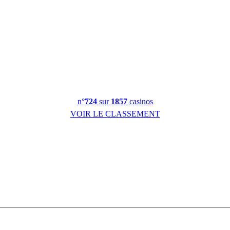
n°
724
sur
1857
casinos
VOIR LE CLASSEMENT