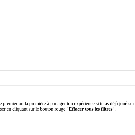
remier ou la première à partager ton expérience si tu as déjà joué sur c
liser en cliquant sur le bouton rouge "
Effacer tous les filtres
".