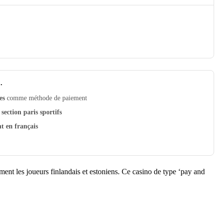
.
es
comme méthode de paiement
e
section paris sportifs
nt en français
ent les joueurs finlandais et estoniens. Ce casino de type ‘pay and