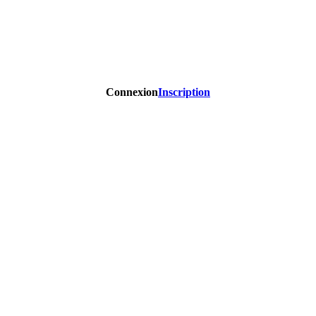
Connexion
Inscription