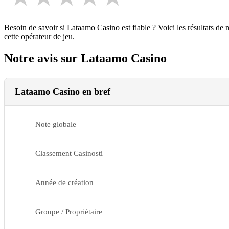
Besoin de savoir si Lataamo Casino est fiable ? Voici les résultats de n
cette opérateur de jeu.
Notre avis sur Lataamo Casino
Lataamo Casino en bref
Note globale
Classement Casinosti
Année de création
Groupe / Propriétaire