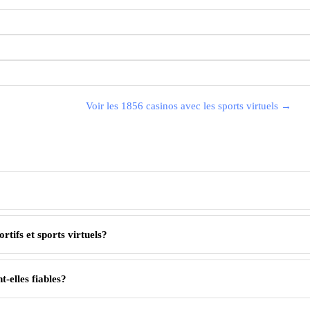
Voir les 1856 casinos avec les sports virtuels →
ortifs et sports virtuels?
t-elles fiables?