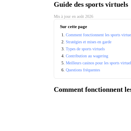
Guide des sports virtuels
Mis à jour en août 2026
Sur cette page
Comment fonctionnent les sports virtue
Stratégies et mises en garde
Types de sports virtuels
Contribution au wagering
Meilleurs casinos pour les sports virtue
Questions fréquentes
Comment fonctionnent les 
Clarification importante :
les sports v
déterminés par un RNG (générateur de no
événement sportif.