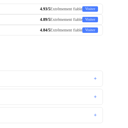
4.93/5
Extrêmement fiable
Visiter
4.89/5
Extrêmement fiable
Visiter
4.84/5
Extrêmement fiable
Visiter