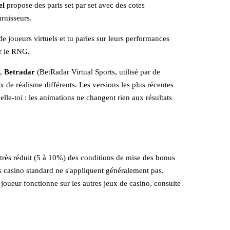
el
propose des paris set par set avec des cotes
rnisseurs.
e joueurs virtuels et tu paries sur leurs performances
ur le RNG.
),
Betradar
(BetRadar Virtual Sports, utilisé par de
 de réalisme différents. Les versions les plus récentes
le-toi : les animations ne changent rien aux résultats
 très réduit (5 à 10%) des conditions de mise des bonus
us casino standard ne s'appliquent généralement pas.
joueur fonctionne sur les autres jeux de casino, consulte