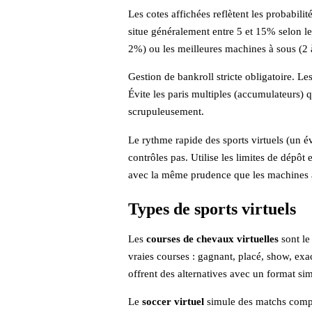
Les cotes affichées reflètent les probabili
situe généralement entre 5 et 15% selon le 
2%) ou les meilleures machines à sous (2
Gestion de bankroll stricte obligatoire. L
Évite les paris multiples (accumulateurs) 
scrupuleusement.
Le rythme rapide des sports virtuels (un év
contrôles pas. Utilise les limites de dépôt e
avec la même prudence que les machines 
Types de sports virtuels
Les
courses de chevaux virtuelles
sont le
vraies courses : gagnant, placé, show, exact
offrent des alternatives avec un format si
Le
soccer virtuel
simule des matchs complet