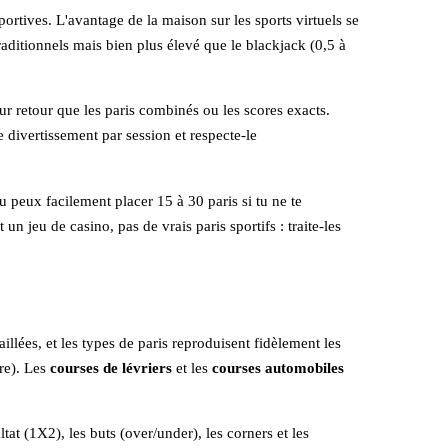
ortives. L'avantage de la maison sur les sports virtuels se
raditionnels mais bien plus élevé que le blackjack (0,5 à
ur retour que les paris combinés ou les scores exacts.
 divertissement par session et respecte-le
u peux facilement placer 15 à 30 paris si tu ne te
 un jeu de casino, pas de vrais paris sportifs : traite-les
illées, et les types de paris reproduisent fidèlement les
dre). Les
courses de lévriers
et les
courses automobiles
at (1X2), les buts (over/under), les corners et les