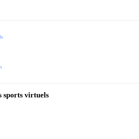
ls
ls
sports virtuels
irtuels ne sont PAS de vrais sports. Ce sont des simulations entièrement g
mbres aléatoires). Aucun athlète réel ne participe, aucune compétition r