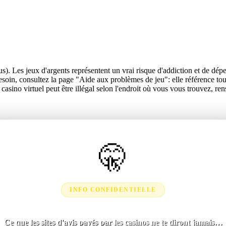
us). Les jeux d'argents représentent un vrai risque d'addiction et de dép
oin, consultez la page "Aide aux problèmes de jeu": elle référence toutes
casino virtuel peut être illégal selon l'endroit où vous vous trouvez, ren
🤫
INFO CONFIDENTIELLE
Ce que les sites d'avis payés par les casinos ne te diront jamais…