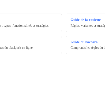
Guide de la roulette
: types, fonctionnalités et stratégies.
Règles, variantes et straté
Guide du baccara
tes du blackjack en ligne.
Comprends les règles du ba