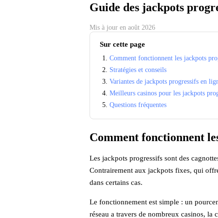
Guide des jackpots progre
Mis à jour en août 2026
Sur cette page
Comment fonctionnent les jackpots prog
Stratégies et conseils
Variantes de jackpots progressifs en lig
Meilleurs casinos pour les jackpots prog
Questions fréquentes
Comment fonctionnent les
Les jackpots progressifs sont des cagnott
Contrairement aux jackpots fixes, qui offr
dans certains cas.
Le fonctionnement est simple : un pourcen
réseau a travers de nombreux casinos, la c