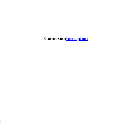
Connexion
Inscription
s