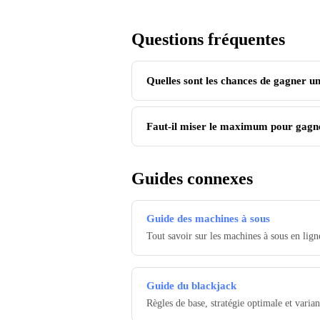
Questions fréquentes
Quelles sont les chances de gagner u
Faut-il miser le maximum pour gagne
Guides connexes
Guide des machines à sous
Tout savoir sur les machines à sous en ligne 
Guide du blackjack
Règles de base, stratégie optimale et varian