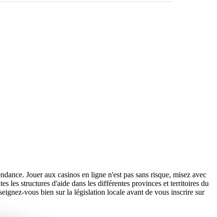
endance. Jouer aux casinos en ligne n'est pas sans risque, misez avec
 les structures d'aide dans les différentes provinces et territoires du
seignez-vous bien sur la législation locale avant de vous inscrire sur