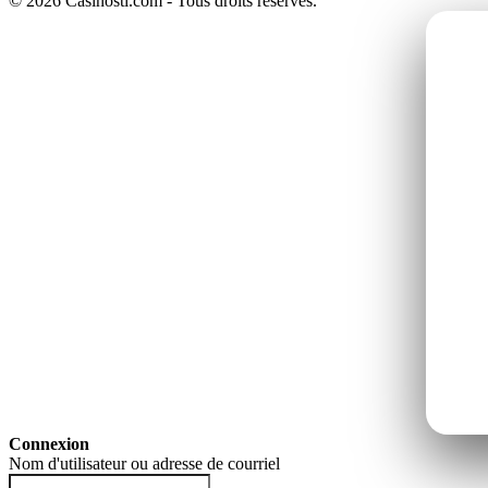
© 2026 Casinosti.com - Tous droits réservés.
Connexion
Nom d'utilisateur ou adresse de courriel