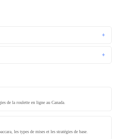
gies de la roulette en ligne au Canada.
ccara, les types de mises et les stratégies de base.