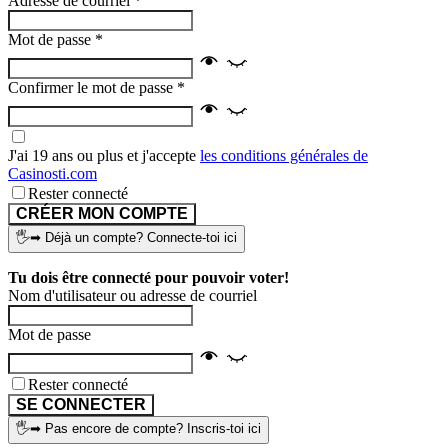
Adresse de courriel
*
Mot de passe
*
Confirmer le mot de passe
*
J'ai 19 ans ou plus et j'accepte
les conditions générales de
Casinosti.com
Rester connecté
CRÉER MON COMPTE
🖐️➡ Déjà un compte?
Connecte-toi ici
Tu dois être connecté pour pouvoir voter!
Nom d'utilisateur ou adresse de courriel
Mot de passe
Rester connecté
SE CONNECTER
🖐️➡ Pas encore de compte?
Inscris-toi ici