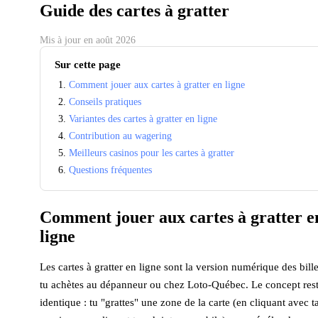
Guide des cartes à gratter
Mis à jour en août 2026
Sur cette page
Comment jouer aux cartes à gratter en ligne
Conseils pratiques
Variantes des cartes à gratter en ligne
Contribution au wagering
Meilleurs casinos pour les cartes à gratter
Questions fréquentes
Comment jouer aux cartes à gratter e
ligne
Les cartes à gratter en ligne sont la version numérique des bill
tu achètes au dépanneur ou chez Loto-Québec. Le concept res
identique : tu "grattes" une zone de la carte (en cliquant avec t