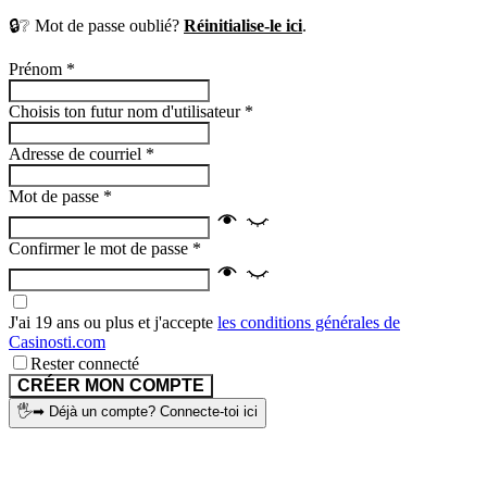
🔒❔ Mot de passe oublié?
Réinitialise-le ici
.
Prénom
*
Choisis ton futur nom d'utilisateur
*
Adresse de courriel
*
Mot de passe
*
Confirmer le mot de passe
*
J'ai 19 ans ou plus et j'accepte
les conditions générales de
Casinosti.com
Rester connecté
CRÉER MON COMPTE
🖐️➡ Déjà un compte?
Connecte-toi ici