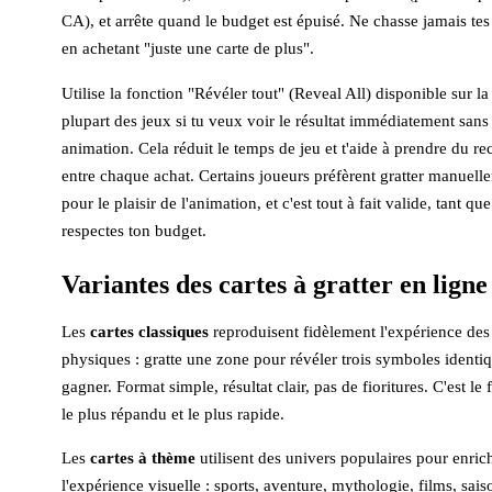
CA), et arrête quand le budget est épuisé. Ne chasse jamais tes
en achetant "juste une carte de plus".
Utilise la fonction "Révéler tout" (Reveal All) disponible sur la
plupart des jeux si tu veux voir le résultat immédiatement sans
animation. Cela réduit le temps de jeu et t'aide à prendre du re
entre chaque achat. Certains joueurs préfèrent gratter manuell
pour le plaisir de l'animation, et c'est tout à fait valide, tant que
respectes ton budget.
Variantes des cartes à gratter en ligne
Les
cartes classiques
reproduisent fidèlement l'expérience des 
physiques : gratte une zone pour révéler trois symboles identiq
gagner. Format simple, résultat clair, pas de fioritures. C'est le
le plus répandu et le plus rapide.
Les
cartes à thème
utilisent des univers populaires pour enrich
l'expérience visuelle : sports, aventure, mythologie, films, sais