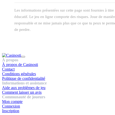
Les informations présentées sur cette page sont fournies à titre
éducatif. Le jeu en ligne comporte des risques. Joue de manièr
responsable et ne mise jamais plus que ce que tu peux te perme
de perdre.
À propos
À propos de Casinosti
Contact
Conditions générales
Politique de confidentialité
Informations et assistance
Aide aux problèmes de jeu
Comment laisser un avis
Communauté de joueurs
Mon compte
Connexion
Inscription