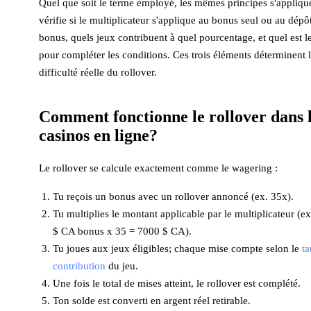
Quel que soit le terme employé, les mêmes principes s'applique
vérifie si le multiplicateur s'applique au bonus seul ou au dépô
bonus, quels jeux contribuent à quel pourcentage, et quel est le
pour compléter les conditions. Ces trois éléments déterminent 
difficulté réelle du rollover.
Comment fonctionne le rollover dans 
casinos en ligne?
Le rollover se calcule exactement comme le wagering :
Tu reçois un bonus avec un rollover annoncé (ex. 35x).
Tu multiplies le montant applicable par le multiplicateur (e
$ CA bonus x 35 = 7000 $ CA).
Tu joues aux jeux éligibles; chaque mise compte selon le
t
contribution
du jeu.
Une fois le total de mises atteint, le rollover est complété.
Ton solde est converti en argent réel retirable.