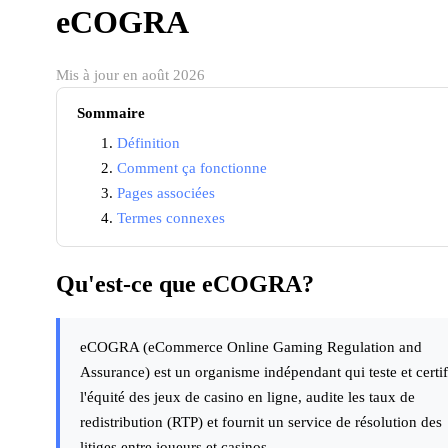
eCOGRA
Mis à jour en août 2026
Sommaire
Définition
Comment ça fonctionne
Pages associées
Termes connexes
Qu'est-ce que eCOGRA?
eCOGRA (eCommerce Online Gaming Regulation and
Assurance) est un organisme indépendant qui teste et certif
l'équité des jeux de casino en ligne, audite les taux de
redistribution (RTP) et fournit un service de résolution des
litiges entre joueurs et casinos.