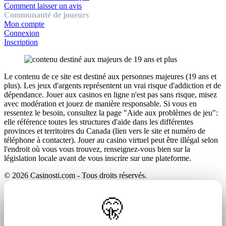
Comment laisser un avis
Communauté de joueurs
Mon compte
Connexion
Inscription
Le contenu de ce site est destiné aux personnes majeures (19 ans et
plus). Les jeux d'argents représentent un vrai risque d'addiction et de
dépendance. Jouer aux casinos en ligne n'est pas sans risque, misez
avec modération et jouez de manière responsable. Si vous en
ressentez le besoin, consultez la page "Aide aux problèmes de jeu":
elle référence toutes les structures d'aide dans les différentes
provinces et territoires du Canada (lien vers le site et numéro de
téléphone à contacter). Jouer au casino virtuel peut être illégal selon
l'endroit où vous vous trouvez, renseignez-vous bien sur la
législation locale avant de vous inscrire sur une plateforme.
© 2026 Casinosti.com - Tous droits réservés.
×
🤫