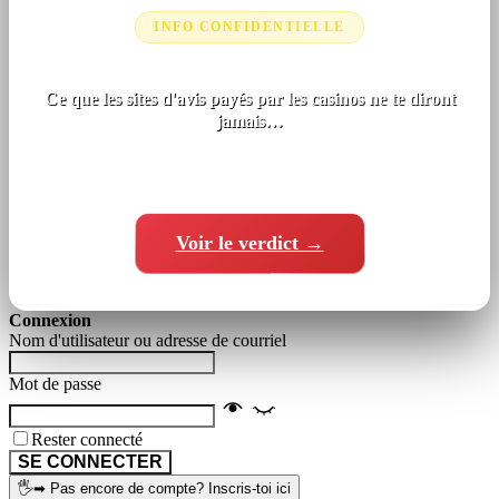
INFO CONFIDENTIELLE
Ce que les sites d'avis payés par les casinos ne te diront
jamais…
On a la réponse. Nos membres ont voté.
Voir le verdict →
Connexion
Nom d'utilisateur ou adresse de courriel
Mot de passe
Rester connecté
SE CONNECTER
🖐️➡ Pas encore de compte?
Inscris-toi ici