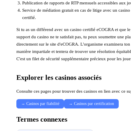
Publication de rapports de RTP mensuels accessibles aux jo
Service de médiation gratuit en cas de litige avec un casino
certifié.
Si tu as un différend avec un casino certifié eCOGRA et que le
support du casino ne te satisfait pas, tu peux soumettre une pla
directement sur le site d'eCOGRA. L'organisme examinera ton
manière impartiale et tentera de trouver une résolution équitabl
C'est un filet de sécurité supplémentaire précieux pour les joue
Explorer les casinos associés
Consulte ces pages pour trouver des casinos en lien avec ce suj
→ Casinos par fiabilité
→ Casinos par certification
Termes connexes