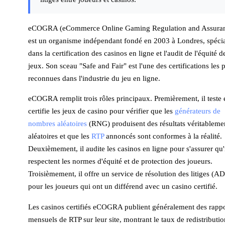
eCOGRA (eCommerce Online Gaming Regulation and Assura
est un organisme indépendant fondé en 2003 à Londres, spécia
dans la certification des casinos en ligne et l'audit de l'équité d
jeux. Son sceau "Safe and Fair" est l'une des certifications les 
reconnues dans l'industrie du jeu en ligne.
eCOGRA remplit trois rôles principaux. Premièrement, il teste 
certifie les jeux de casino pour vérifier que les
générateurs de
nombres aléatoires
(RNG) produisent des résultats véritableme
aléatoires et que les
RTP
annoncés sont conformes à la réalité.
Deuxièmement, il audite les casinos en ligne pour s'assurer qu'
respectent les normes d'équité et de protection des joueurs.
Troisièmement, il offre un service de résolution des litiges (A
pour les joueurs qui ont un différend avec un casino certifié.
Les casinos certifiés eCOGRA publient généralement des rappo
mensuels de RTP sur leur site, montrant le taux de redistributio