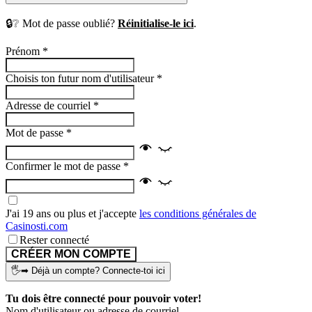
🔒❔ Mot de passe oublié?
Réinitialise-le ici
.
Prénom
*
Choisis ton futur nom d'utilisateur
*
Adresse de courriel
*
Mot de passe
*
Confirmer le mot de passe
*
J'ai 19 ans ou plus et j'accepte
les conditions générales de
Casinosti.com
Rester connecté
CRÉER MON COMPTE
🖐️➡ Déjà un compte?
Connecte-toi ici
Tu dois être connecté pour pouvoir voter!
Nom d'utilisateur ou adresse de courriel