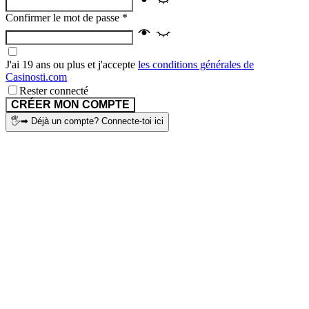
Confirmer le mot de passe
*
J'ai 19 ans ou plus et j'accepte
les conditions générales de
Casinosti.com
Rester connecté
CRÉER MON COMPTE
🖐️➡ Déjà un compte?
Connecte-toi ici