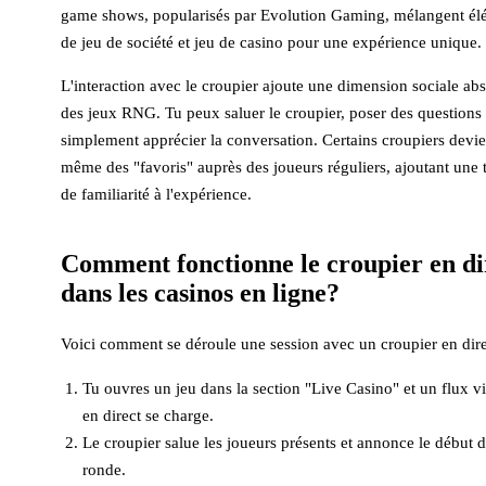
game shows, popularisés par Evolution Gaming, mélangent él
de jeu de société et jeu de casino pour une expérience unique.
L'interaction avec le croupier ajoute une dimension sociale ab
des jeux RNG. Tu peux saluer le croupier, poser des questions
simplement apprécier la conversation. Certains croupiers devi
même des "favoris" auprès des joueurs réguliers, ajoutant une
de familiarité à l'expérience.
Comment fonctionne le croupier en di
dans les casinos en ligne?
Voici comment se déroule une session avec un croupier en dire
Tu ouvres un jeu dans la section "Live Casino" et un flux v
en direct se charge.
Le croupier salue les joueurs présents et annonce le début d
ronde.