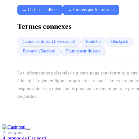
→ Casinos en direct
→ Casinos par fournisseur
Termes connexes
Casino en direct (Live casino)
Roulette
Blackjack
Baccarat (Baccara)
Fournisseur de jeux
Les informations présentées sur cette page sont fournies à titre
éducatif. Le jeu en ligne comporte des risques. Joue de manièr
responsable et ne mise jamais plus que ce que tu peux te perme
de perdre.
À propos
À propos de Casinosti