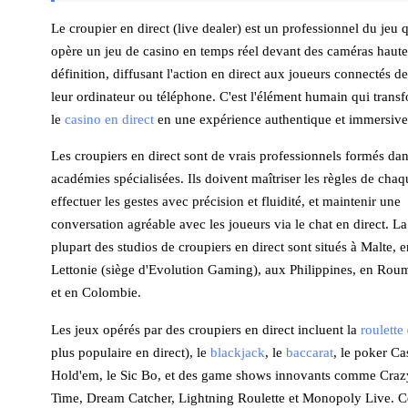
Le croupier en direct (live dealer) est un professionnel du jeu 
opère un jeu de casino en temps réel devant des caméras haute
définition, diffusant l'action en direct aux joueurs connectés d
leur ordinateur ou téléphone. C'est l'élément humain qui trans
le
casino en direct
en une expérience authentique et immersive
Les croupiers en direct sont de vrais professionnels formés da
académies spécialisées. Ils doivent maîtriser les règles de chaq
effectuer les gestes avec précision et fluidité, et maintenir une
conversation agréable avec les joueurs via le chat en direct. La
plupart des studios de croupiers en direct sont situés à Malte, e
Lettonie (siège d'Evolution Gaming), aux Philippines, en Rou
et en Colombie.
Les jeux opérés par des croupiers en direct incluent la
roulette
plus populaire en direct), le
blackjack
, le
baccarat
, le poker Ca
Hold'em, le Sic Bo, et des game shows innovants comme Craz
Time, Dream Catcher, Lightning Roulette et Monopoly Live. C