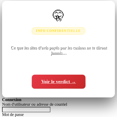
×
🤫
INFO CONFIDENTIELLE
Ce que les sites d'avis payés par les casinos ne te diront
jamais…
On a la réponse. Nos membres ont voté.
Voir le verdict →
Connexion
Nom d'utilisateur ou adresse de courriel
Mot de passe