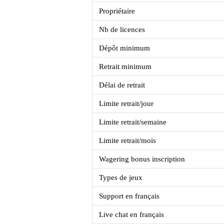
Propriétaire
Nb de licences
Dépôt minimum
Retrait minimum
Délai de retrait
Limite retrait/jour
Limite retrait/semaine
Limite retrait/mois
Wagering bonus inscription
Types de jeux
Support en français
Live chat en français