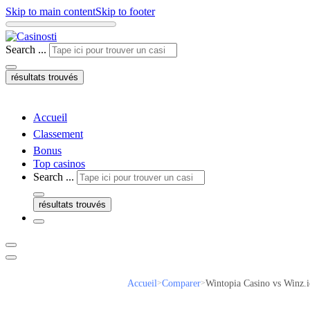
Skip to main content
Skip to footer
Search ...
résultats trouvés
Accueil
Classement
Bonus
Top casinos
Search ...
résultats trouvés
Accueil
Comparer
Wintopia Casino vs Winz.i
>
>