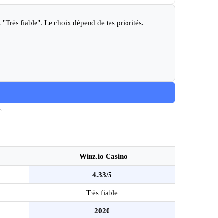
 "Très fiable". Le choix dépend de tes priorités.
s.
Winz.io Casino
4.33/5
Très fiable
2020