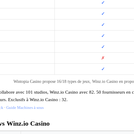
✓
✓
✓
✓
✓
✗
✓
Wintopia Casino propose 16/18 types de jeux, Winz.io Casino en propo
llabore avec 101 studios, Winz.io Casino avec 82. 50 fournisseurs en 
urs. Exclusifs à Winz.io Casino : 32.
ck
·
Guide Machines à sous
 vs Winz.io Casino