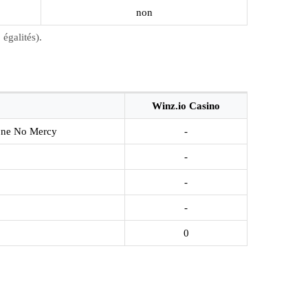
non
 égalités).
Winz.io Casino
tone No Mercy
-
-
-
-
0