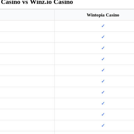
 Casino vs Winz.io Casino
Wintopia Casino
✓
✓
✓
✓
✓
✓
✓
✓
✓
✓