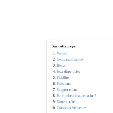
Sur cette page
Verdict
Comparatif rapide
Bonus
Jeux disponibles
Fiabilité
Paiements
Support client
Pour qui est chaque casino?
Notre verdict
Questions fréquentes