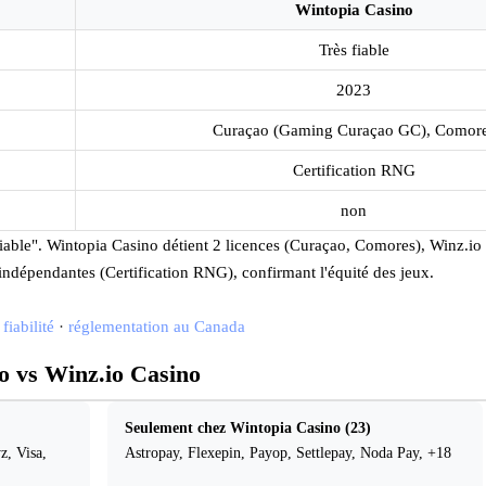
Wintopia Casino
Très fiable
2023
Curaçao (Gaming Curaçao GC), Comor
Certification RNG
non
fiable". Wintopia Casino détient 2 licences (Curaçao, Comores), Winz.io
 indépendantes (Certification RNG), confirmant l'équité des jeux.
fiabilité
·
réglementation au Canada
o vs Winz.io Casino
Seulement chez Wintopia Casino (23)
z, Visa,
Astropay, Flexepin, Payop, Settlepay, Noda Pay, +18