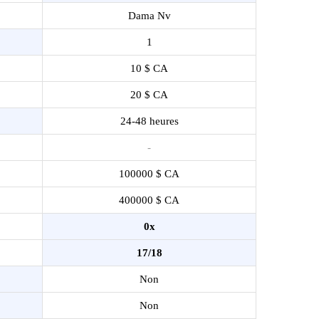
Dama Nv
1
10 $ CA
20 $ CA
24-48 heures
-
100000 $ CA
400000 $ CA
0x
17/18
Non
Non