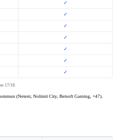
✓
✓
✓
✓
✓
✓
✓
se 17/18.
commun (Netent, Nolimit City, Betsoft Gaming, +47).