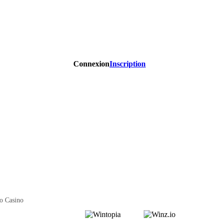
Connexion
Inscription
o Casino