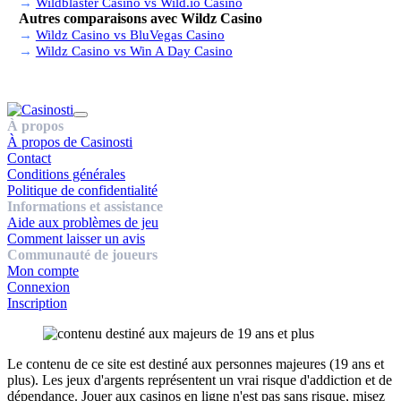
Wildblaster Casino vs Wild.io Casino
Autres comparaisons avec Wildz Casino
Wildz Casino vs BluVegas Casino
Wildz Casino vs Win A Day Casino
À propos
À propos de Casinosti
Contact
Conditions générales
Politique de confidentialité
Informations et assistance
Aide aux problèmes de jeu
Comment laisser un avis
Communauté de joueurs
Mon compte
Connexion
Inscription
Le contenu de ce site est destiné aux personnes majeures (19 ans et
plus). Les jeux d'argents représentent un vrai risque d'addiction et de
dépendance. Jouer aux casinos en ligne n'est pas sans risque, misez