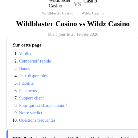
VS
Wildblaster Casino
Wildz Casino
Wildblaster Casino vs Wildz Casino
Mis à jour le 25 février 2026
Sur cette page
Verdict
Comparatif rapide
Bonus
Jeux disponibles
Fiabilité
Paiements
Support client
Pour qui est chaque casino?
Notre verdict
Questions fréquentes