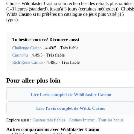
Choisis Wildblaster Casino si tu recherches des retraits plus rapides
(1-3 heures (standard), jusqu'à 3 jours (certaines méthodes)). Choisi
Wildz Casino si tu préfères un catalogue de jeux plus varié (15
types).
Tu hésites encore? Découvre aussi
Challenge Casino
· 4.49/5 · Très fiable
Casino4u
· 4.49/5 · Très fiable
Rich Reels Casino
· 4.49/5 · Très fiable
Pour aller plus loin
Lire l'avis complet de Wildblaster Casino
Lire l'avis complet de Wildz Casino
Explore aussi :
Casinos très fiables
·
Casinos Interac
·
Tous les bonus
Autres comparaisons avec Wildblaster Casino