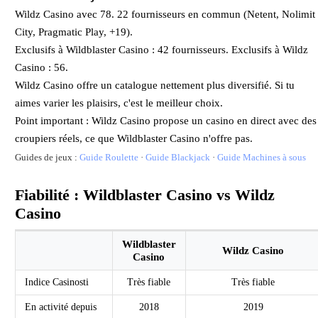
Wildz Casino avec 78. 22 fournisseurs en commun (Netent, Nolimit
City, Pragmatic Play, +19).
Exclusifs à Wildblaster Casino : 42 fournisseurs. Exclusifs à Wildz
Casino : 56.
Wildz Casino offre un catalogue nettement plus diversifié. Si tu
aimes varier les plaisirs, c'est le meilleur choix.
Point important : Wildz Casino propose un casino en direct avec des
croupiers réels, ce que Wildblaster Casino n'offre pas.
Guides de jeux :
Guide Roulette
·
Guide Blackjack
·
Guide Machines à sous
Fiabilité : Wildblaster Casino vs Wildz
Casino
Wildblaster
Wildz Casino
Casino
Indice Casinosti
Très fiable
Très fiable
En activité depuis
2018
2019