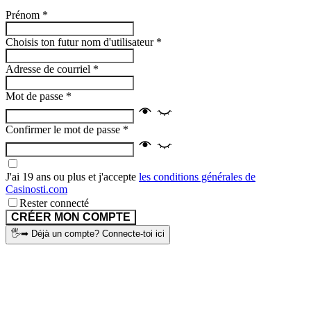
Prénom
*
Choisis ton futur nom d'utilisateur
*
Adresse de courriel
*
Mot de passe
*
Confirmer le mot de passe
*
J'ai 19 ans ou plus et j'accepte
les conditions générales de
Casinosti.com
Rester connecté
CRÉER MON COMPTE
🖐️➡ Déjà un compte?
Connecte-toi ici