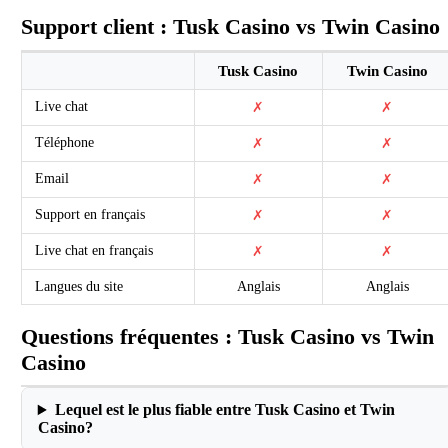
Support client : Tusk Casino vs Twin Casino
Tusk Casino
Twin Casino
Live chat
✗
✗
Téléphone
✗
✗
Email
✗
✗
Support en français
✗
✗
Live chat en français
✗
✗
Langues du site
Anglais
Anglais
Questions fréquentes : Tusk Casino vs Twin
Casino
Lequel est le plus fiable entre Tusk Casino et Twin
Casino?