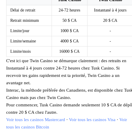
Délai de retrait
24-72 heures
Instantané à 4 jours
Retrait minimum
50 $ CA
20 $ CA
Limite/jour
1000 $ CA
-
Limite/semaine
4000 $ CA
-
Limite/mois
16000 $ CA
-
C'est ici que Twin Casino se démarque clairement : des retraits en
Instantané à 4 jours contre 24-72 heures chez Tusk Casino. Si
recevoir tes gains rapidement est ta priorité, Twin Casino a un
avantage net.
Interac, la méthode préférée des Canadiens, est disponible chez Tus
Casino mais pas chez Twin Casino.
Pour commencer, Tusk Casino demande seulement 10 $ CA de dépô
contre 20 $ CA chez l'autre.
Voir tous les casinos Mastercard
·
Voir tous les casinos Visa
·
Voir
tous les casinos Bitcoin