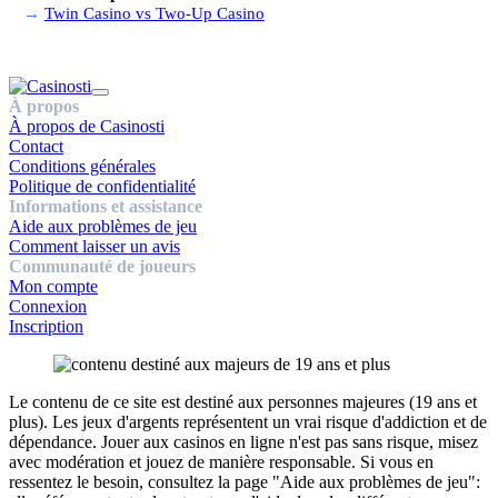
Twin Casino vs Two-Up Casino
À propos
À propos de Casinosti
Contact
Conditions générales
Politique de confidentialité
Informations et assistance
Aide aux problèmes de jeu
Comment laisser un avis
Communauté de joueurs
Mon compte
Connexion
Inscription
Le contenu de ce site est destiné aux personnes majeures (19 ans et
plus). Les jeux d'argents représentent un vrai risque d'addiction et de
dépendance. Jouer aux casinos en ligne n'est pas sans risque, misez
avec modération et jouez de manière responsable. Si vous en
ressentez le besoin, consultez la page "Aide aux problèmes de jeu":