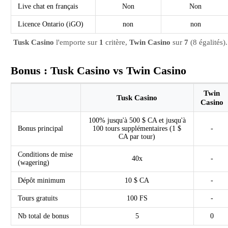
Live chat en français
Non
Non
Licence Ontario (iGO)
non
non
Tusk Casino
l'emporte sur
1
critère,
Twin Casino
sur
7
(8 égalités).
Bonus : Tusk Casino vs Twin Casino
Twin
Tusk Casino
Casino
100% jusqu'à 500 $ CA et jusqu'à
Bonus principal
100 tours supplémentaires (1 $
-
CA par tour)
Conditions de mise
40x
-
(wagering)
Dépôt minimum
10 $ CA
-
Tours gratuits
100 FS
-
Nb total de bonus
5
0