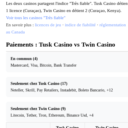
Les deux casinos partagent l'indice "Très fiable". Tusk Casino détien
1 licence (Curaçao), Twin Casino en détient 2 (Curaçao, Kenya).
Voir tous les casinos "Très fiable"
En savoir plus :
licences de jeu
·
indice de fiabilité
·
réglementation
au Canada
Paiements : Tusk Casino vs Twin Casino
En commun (4)
Mastercard, Visa, Bitcoin, Bank Transfer
Seulement chez Tusk Casino (17)
Neteller, Skrill, Pay Retailers, Instadebit, Boleto Bancario, +12
Seulement chez Twin Casino (9)
Litecoin, Tether, Tron, Ethereum, Binance Usd, +4
Tusk Casino
Twin Casino