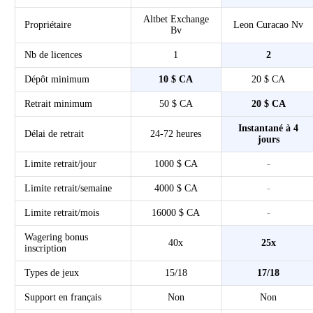
Altbet Exchange
Propriétaire
Leon Curacao Nv
Bv
Nb de licences
1
2
Dépôt minimum
10 $ CA
20 $ CA
Retrait minimum
50 $ CA
20 $ CA
Instantané à 4
Délai de retrait
24-72 heures
jours
Limite retrait/jour
1000 $ CA
-
Limite retrait/semaine
4000 $ CA
-
Limite retrait/mois
16000 $ CA
-
Wagering bonus
40x
25x
inscription
Types de jeux
15/18
17/18
Support en français
Non
Non