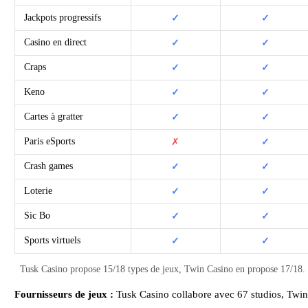
Jackpots progressifs
✓
✓
Casino en direct
✓
✓
Craps
✓
✓
Keno
✓
✓
Cartes à gratter
✓
✓
Paris eSports
✗
✓
Crash games
✓
✓
Loterie
✓
✓
Sic Bo
✓
✓
Sports virtuels
✓
✓
Tusk Casino propose 15/18 types de jeux, Twin Casino en propose 17/18.
Fournisseurs de jeux :
Tusk Casino collabore avec 67 studios, Twin