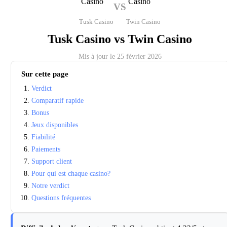
VS
Tusk Casino
Twin Casino
Tusk Casino vs Twin Casino
Mis à jour le 25 février 2026
Sur cette page
Verdict
Comparatif rapide
Bonus
Jeux disponibles
Fiabilité
Paiements
Support client
Pour qui est chaque casino?
Notre verdict
Questions fréquentes