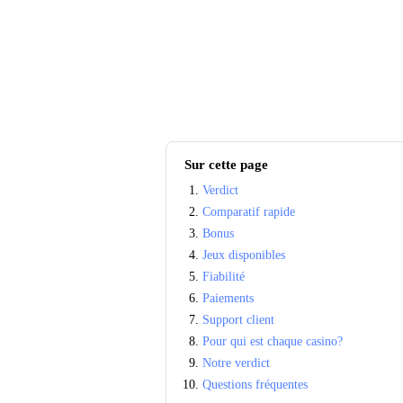
Sur cette page
Verdict
Comparatif rapide
Bonus
Jeux disponibles
Fiabilité
Paiements
Support client
Pour qui est chaque casino?
Notre verdict
Questions fréquentes