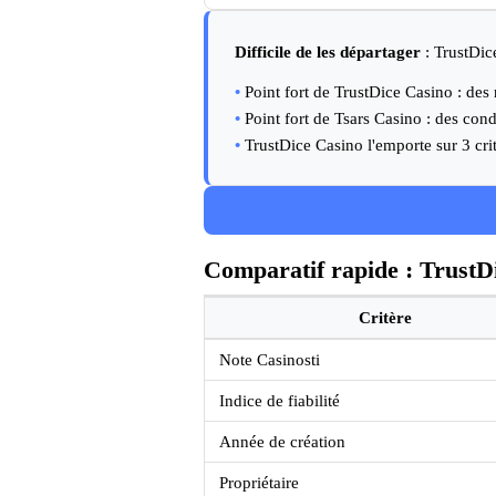
Difficile de les départager
: TrustDice
Point fort de TrustDice Casino : des r
Point fort de Tsars Casino : des con
TrustDice Casino l'emporte sur 3 cri
Comparatif rapide : TrustD
Critère
Comparatif TrustDice Casino vs Tsars Cas
Note Casinosti
Indice de fiabilité
Année de création
Propriétaire