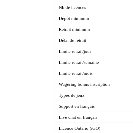
Nb de licences
Dépôt minimum
Retrait minimum
Délai de retrait
Limite retrait/jour
Limite retrait/semaine
Limite retrait/mois
Wagering bonus inscription
Types de jeux
Support en français
Live chat en français
Licence Ontario (iGO)