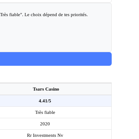
Très fiable". Le choix dépend de tes priorités.
Tsars Casino
4.41/5
Très fiable
2020
Rr Investments Nv