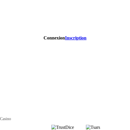
Connexion
Inscription
 Casino