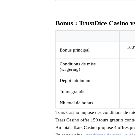
Bonus : TrustDice Casino v
100%
Bonus principal
Conditions de mise
(wagering)
Dépôt minimum
Tours gratuits
Nb total de bonus
Tsars Casino impose des conditions de mise
Tsars Casino offre 150 tours gratuits contre
Au total, Tsars Casino propose 4 offres pro
En savoir plus :
conditions de mise
·
guid