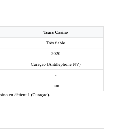
Tsars Casino
Très fiable
2020
Curaçao (Antillephone NV)
-
non
asino en détient 1 (Curaçao).