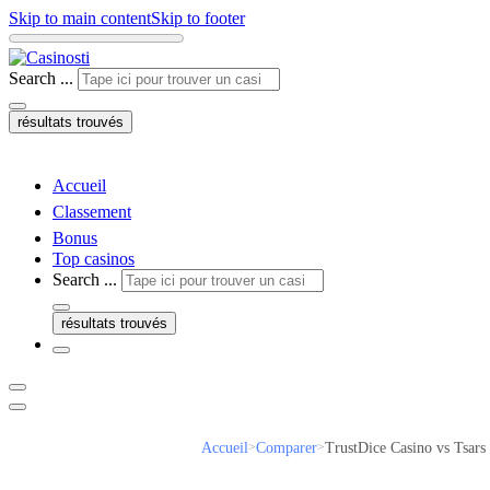
Skip to main content
Skip to footer
Search ...
résultats trouvés
Accueil
Classement
Bonus
Top casinos
Search ...
résultats trouvés
Accueil
Comparer
TrustDice Casino vs Tsars
>
>