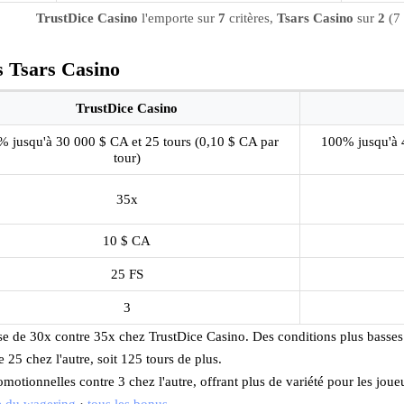
TrustDice Casino
l'emporte sur
7
critères,
Tsars Casino
sur
2
(7 
s Tsars Casino
TrustDice Casino
 jusqu'à 30 000 $ CA et 25 tours (0,10 $ CA par
100% jusqu'à 4
tour)
35x
10 $ CA
25 FS
3
 de 30x contre 35x chez TrustDice Casino. Des conditions plus basses si
 25 chez l'autre, soit 125 tours de plus.
motionnelles contre 3 chez l'autre, offrant plus de variété pour les joueu
e du wagering
·
tous les bonus