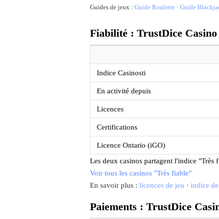
Guides de jeux :
Guide Roulette
·
Guide Blackja
Fiabilité : TrustDice Casin
Indice Casinosti
En activité depuis
Licences
Certifications
Licence Ontario (iGO)
Les deux casinos partagent l'indice "Très 
Voir tous les casinos "Très fiable"
En savoir plus :
licences de jeu
·
indice de 
Paiements : TrustDice Casi