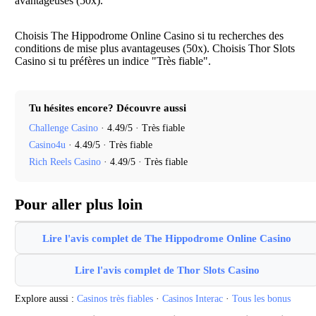
avantageuses (50x).
Choisis The Hippodrome Online Casino si tu recherches des
conditions de mise plus avantageuses (50x). Choisis Thor Slots
Casino si tu préfères un indice "Très fiable".
Tu hésites encore? Découvre aussi
Challenge Casino
· 4.49/5 · Très fiable
Casino4u
· 4.49/5 · Très fiable
Rich Reels Casino
· 4.49/5 · Très fiable
Pour aller plus loin
Lire l'avis complet de The Hippodrome Online Casino
Lire l'avis complet de Thor Slots Casino
Explore aussi :
Casinos très fiables
·
Casinos Interac
·
Tous les bonus