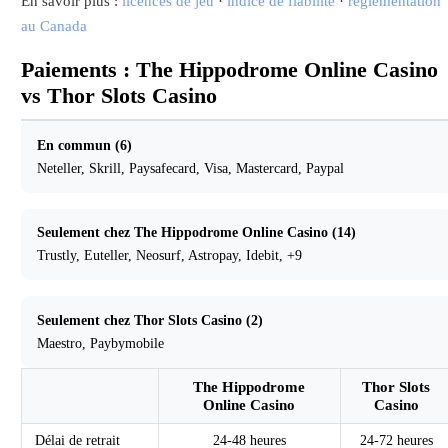
En savoir plus :
licences de jeu
·
indice de fiabilité
·
réglementation
au Canada
Paiements : The Hippodrome Online Casino
vs Thor Slots Casino
En commun (6)
Neteller, Skrill, Paysafecard, Visa, Mastercard, Paypal
Seulement chez The Hippodrome Online Casino (14)
Trustly, Euteller, Neosurf, Astropay, Idebit, +9
Seulement chez Thor Slots Casino (2)
Maestro, Paybymobile
The Hippodrome
Thor Slots
Online Casino
Casino
Délai de retrait
24-48 heures
24-72 heures