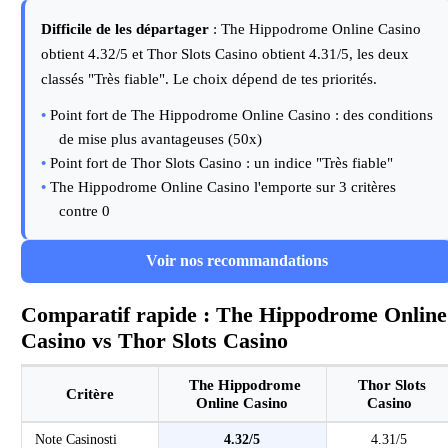
Difficile de les départager
: The Hippodrome Online Casino
obtient 4.32/5 et Thor Slots Casino obtient 4.31/5, les deux
classés "Très fiable". Le choix dépend de tes priorités.
Point fort de The Hippodrome Online Casino : des conditions
de mise plus avantageuses (50x)
Point fort de Thor Slots Casino : un indice "Très fiable"
The Hippodrome Online Casino l'emporte sur 3 critères
contre 0
Voir nos recommandations
Comparatif rapide : The Hippodrome Online
Casino vs Thor Slots Casino
The Hippodrome
Thor Slots
Critère
Online Casino
Casino
Comparatif The Hippodrome Online Casino vs Thor Slots Casino
Note Casinosti
4.32/5
4.31/5