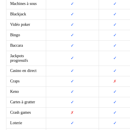
Machines à sous
✓
✓
Blackjack
✓
✓
Vidéo poker
✓
✓
Bingo
✓
✓
Baccara
✓
✓
Jackpots
✓
✓
progressifs
Casino en direct
✓
✓
Craps
✓
✗
Keno
✓
✓
Cartes à gratter
✓
✓
Crash games
✗
✓
Loterie
✓
✓