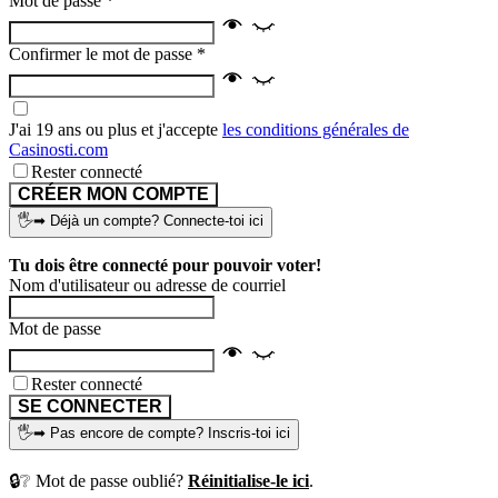
Mot de passe
*
Confirmer le mot de passe
*
J'ai 19 ans ou plus et j'accepte
les conditions générales de
Casinosti.com
Rester connecté
CRÉER MON COMPTE
🖐️➡ Déjà un compte?
Connecte-toi ici
Tu dois être connecté pour pouvoir voter!
Nom d'utilisateur ou adresse de courriel
Mot de passe
Rester connecté
SE CONNECTER
🖐️➡ Pas encore de compte?
Inscris-toi ici
🔒❔ Mot de passe oublié?
Réinitialise-le ici
.