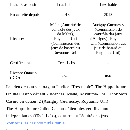
Indice Casinosti
Très fiable
Très fiable
En activité depuis
2013
2018
Malte (Autorité de
Aurigny Guernesey
contrôle des jeux
(Commission de
de Malte),
contrôle des jeux
Licences
Royaume-Uni
d'Aurigny), Royaume-
(Commission des
Uni (Commission des
jeux de hasard du
jeux de hasard du
Royaume-Uni)
Royaume-Uni)
Certifications
iTech Labs
-
Licence Ontario
non
non
(iGO)
Les deux casinos partagent l'indice "Très fiable". The Hippodrome
Online Casino détient 2 licences (Malte, Royaume-Uni), Thor Slots
Casino en détient 2 (Aurigny Guernesey, Royaume-Uni).
The Hippodrome Online Casino détient des certifications
indépendantes (iTech Labs), confirmant l'équité des jeux.
Voir tous les casinos "Très fiable"