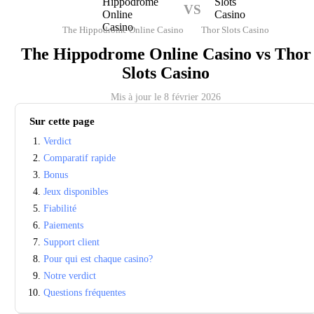
VS
The Hippodrome Online Casino
Thor Slots Casino
The Hippodrome Online Casino vs Thor
Slots Casino
Mis à jour le 8 février 2026
Sur cette page
Verdict
Comparatif rapide
Bonus
Jeux disponibles
Fiabilité
Paiements
Support client
Pour qui est chaque casino?
Notre verdict
Questions fréquentes