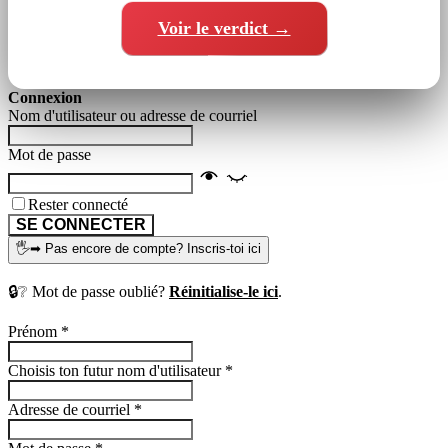
Voir le verdict →
Connexion
Nom d'utilisateur ou adresse de courriel
Mot de passe
Rester connecté
SE CONNECTER
🖐️➡ Pas encore de compte?
Inscris-toi ici
🔒❔ Mot de passe oublié?
Réinitialise-le ici
.
Prénom
*
Choisis ton futur nom d'utilisateur
*
Adresse de courriel
*