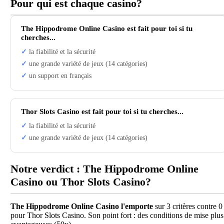
Pour qui est chaque casino?
The Hippodrome Online Casino est fait pour toi si tu
cherches...
la fiabilité et la sécurité
une grande variété de jeux (14 catégories)
un support en français
Thor Slots Casino est fait pour toi si tu cherches...
la fiabilité et la sécurité
une grande variété de jeux (14 catégories)
Notre verdict : The Hippodrome Online
Casino ou Thor Slots Casino?
The Hippodrome Online Casino l'emporte
sur 3 critères contre 0
pour Thor Slots Casino. Son point fort : des conditions de mise plus