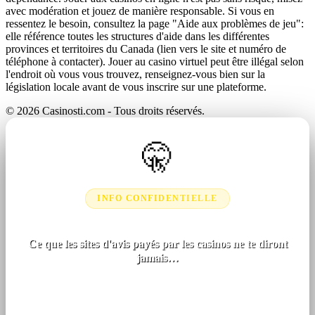
avec modération et jouez de manière responsable. Si vous en
ressentez le besoin, consultez la page "Aide aux problèmes de jeu":
elle référence toutes les structures d'aide dans les différentes
provinces et territoires du Canada (lien vers le site et numéro de
téléphone à contacter). Jouer au casino virtuel peut être illégal selon
l'endroit où vous vous trouvez, renseignez-vous bien sur la
législation locale avant de vous inscrire sur une plateforme.
© 2026 Casinosti.com - Tous droits réservés.
×
🤫
INFO CONFIDENTIELLE
Ce que les sites d'avis payés par les casinos ne te diront
jamais…
On a la réponse. Nos membres ont voté.