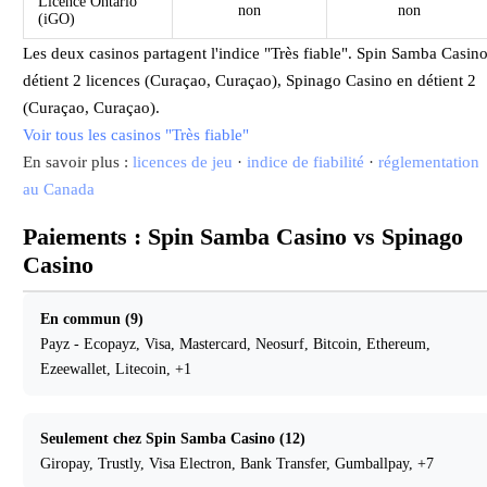
Licence Ontario
non
non
(iGO)
Les deux casinos partagent l'indice "Très fiable". Spin Samba Casin
détient 2 licences (Curaçao, Curaçao), Spinago Casino en détient 2
(Curaçao, Curaçao).
Voir tous les casinos "Très fiable"
En savoir plus :
licences de jeu
·
indice de fiabilité
·
réglementation
au Canada
Paiements : Spin Samba Casino vs Spinago
Casino
En commun (9)
Payz - Ecopayz, Visa, Mastercard, Neosurf, Bitcoin, Ethereum,
Ezeewallet, Litecoin, +1
Seulement chez Spin Samba Casino (12)
Giropay, Trustly, Visa Electron, Bank Transfer, Gumballpay, +7