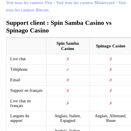
Voir tous les casinos Visa
·
Voir tous les casinos Mastercard
·
Voir
tous les casinos Bitcoin
Support client : Spin Samba Casino vs
Spinago Casino
Spin Samba
Spinago Casino
Casino
Live chat
✗
✗
Téléphone
✓
✗
Email
✗
✗
Support en français
✗
✗
Live chat en
✗
✗
français
Langues du
Anglais, Italien,
Anglais, Allemand,
support
Espagnol
Russe
Anglais, Italien,