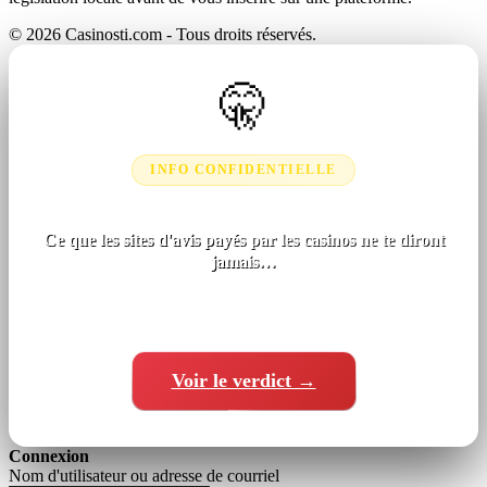
© 2026 Casinosti.com - Tous droits réservés.
×
🤫
INFO CONFIDENTIELLE
Ce que les sites d'avis payés par les casinos ne te diront
jamais…
On a la réponse. Nos membres ont voté.
Voir le verdict →
Connexion
Nom d'utilisateur ou adresse de courriel