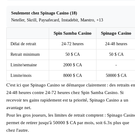
Seulement chez Spinago Casino (18)
Neteller, Skrill, Paysafecard, Instadebit, Maestro, +13
Spin Samba Casino
Spinago Casino
Délai de retrait
24-72 heures
24-48 heures
Retrait minimum
50 $ CA
50 $ CA
Limite/semaine
2000 $ CA
-
Limite/mois
8000 $ CA
50000 $ CA
C'est ici que Spinago Casino se démarque clairement : des retraits e
24-48 heures contre 24-72 heures chez Spin Samba Casino. Si
recevoir tes gains rapidement est ta priorité, Spinago Casino a un
avantage net.
Pour les gros joueurs, les limites de retrait comptent : Spinago Casin
permet de retirer jusqu'à 50000 $ CA par mois, soit 6.3x plus que
chez l'autre.