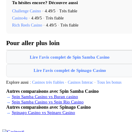
Tu hésites encore? Découvre aussi
Challenge Casino
· 4.49/5 · Très fiable
Casino4u
· 4.49/5 · Très fiable
Rich Reels Casino
· 4.49/5 · Très fiable
Pour aller plus loin
Lire l'avis complet de Spin Samba Casino
Lire l'avis complet de Spinago Casino
Explore aussi :
Casinos très fiables
·
Casinos Interac
·
Tous les bonus
Autres comparaisons avec Spin Samba Casino
Spin Samba Casino vs Buran casino
Spin Samba Casino vs Spin Rio Casino
Autres comparaisons avec Spinago Casino
Spinago Casino vs Spinaro Casino