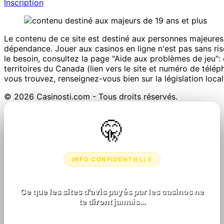
Inscription
Le contenu de ce site est destiné aux personnes majeures (
dépendance. Jouer aux casinos en ligne n'est pas sans ri
le besoin, consultez la page "Aide aux problèmes de jeu": e
territoires du Canada (lien vers le site et numéro de télép
vous trouvez, renseignez-vous bien sur la législation loca
© 2026 Casinosti.com - Tous droits réservés.
×
🤫
INFO CONFIDENTIELLE
Ce que les sites d'avis payés par les casinos ne
te diront jamais…
On a la réponse. Nos membres ont voté.