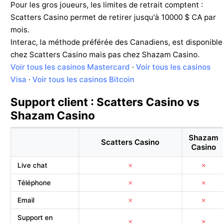
Pour les gros joueurs, les limites de retrait comptent :
Scatters Casino permet de retirer jusqu'à 10000 $ CA par
mois.
Interac, la méthode préférée des Canadiens, est disponible
chez Scatters Casino mais pas chez Shazam Casino.
Voir tous les casinos Mastercard
·
Voir tous les casinos
Visa
·
Voir tous les casinos Bitcoin
Support client : Scatters Casino vs
Shazam Casino
Shazam
Scatters Casino
Casino
Live chat
✗
✗
Téléphone
✗
✗
Email
✗
✗
Support en
✗
✗