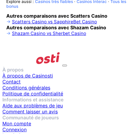
Explore aussi :
Casinos très fiables
·
Casinos Interac
·
Tous les
bonus
Autres comparaisons avec Scatters Casino
Scatters Casino vs SapphireBet Casino
Autres comparaisons avec Shazam Casino
Shazam Casino vs Sherbet Casino
À propos
À propos de Casinosti
Contact
Conditions générales
Politique de confidentialité
Informations et assistance
Aide aux problèmes de jeu
Comment laisser un avis
Communauté de joueurs
Mon compte
Connexion