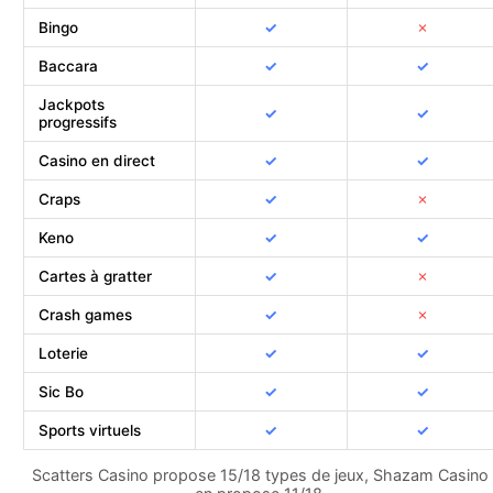
Bingo
✓
✗
Baccara
✓
✓
Jackpots
✓
✓
progressifs
Casino en direct
✓
✓
Craps
✓
✗
Keno
✓
✓
Cartes à gratter
✓
✗
Crash games
✓
✗
Loterie
✓
✓
Sic Bo
✓
✓
Sports virtuels
✓
✓
Scatters Casino propose 15/18 types de jeux, Shazam Casino