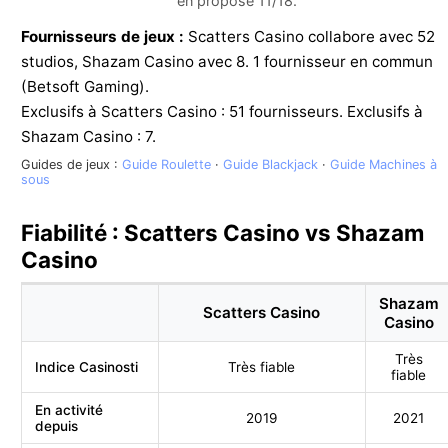
en propose 11/18.
Fournisseurs de jeux :
Scatters Casino collabore avec 52
studios, Shazam Casino avec 8. 1 fournisseur en commun
(Betsoft Gaming).
Exclusifs à Scatters Casino : 51 fournisseurs. Exclusifs à
Shazam Casino : 7.
Guides de jeux :
Guide Roulette
·
Guide Blackjack
·
Guide Machines à
sous
Fiabilité : Scatters Casino vs Shazam
Casino
Shazam
Scatters Casino
Casino
Très
Indice Casinosti
Très fiable
fiable
En activité
2019
2021
depuis