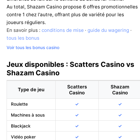
Au total, Shazam Casino propose 6 offres promotionnelles
contre 1 chez l'autre, offrant plus de variété pour les
joueurs réguliers.
En savoir plus :
conditions de mise
·
guide du wagering
·
tous les bonus
Voir tous les bonus casino
Jeux disponibles : Scatters Casino vs
Shazam Casino
Scatters
Shazam
Type de jeu
Casino
Casino
Roulette
✓
✓
Machines à sous
✓
✓
Blackjack
✓
✓
Vidéo poker
✓
✓