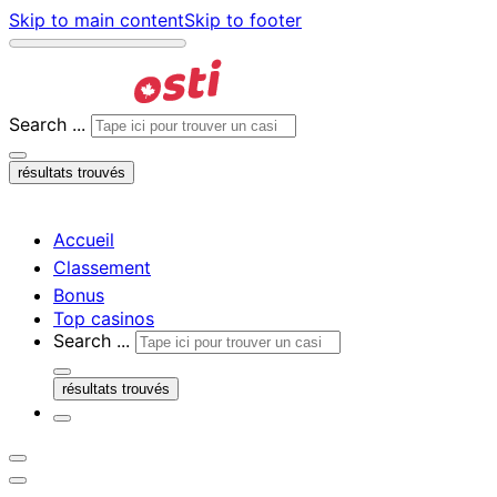
Skip to main content
Skip to footer
Search ...
résultats trouvés
Accueil
Classement
Bonus
Top casinos
Search ...
résultats trouvés