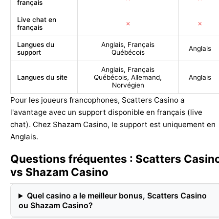
français
Live chat en
✗
✗
français
Langues du
Anglais, Français
Anglais
support
Québécois
Anglais, Français
Langues du site
Québécois, Allemand,
Anglais
Norvégien
Pour les joueurs francophones, Scatters Casino a
l'avantage avec un support disponible en français (live
chat). Chez Shazam Casino, le support est uniquement en
Anglais.
Questions fréquentes : Scatters Casin
vs Shazam Casino
Quel casino a le meilleur bonus, Scatters Casino
ou Shazam Casino?