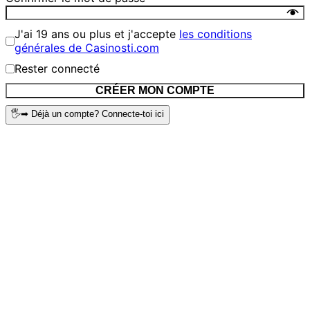
J'ai 19 ans ou plus et j'accepte
les conditions
générales de Casinosti.com
Rester connecté
CRÉER MON COMPTE
🖐️➡ Déjà un compte?
Connecte-toi ici