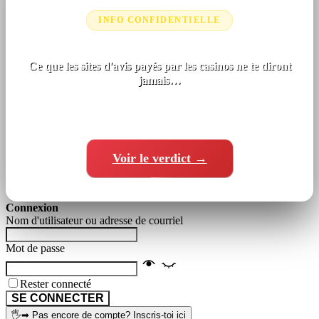
INFO CONFIDENTIELLE
Ce que les sites d'avis payés par les casinos ne te diront
jamais…
On a la réponse. Nos membres ont voté.
Voir le verdict →
Connexion
Nom d'utilisateur ou adresse de courriel
Mot de passe
Rester connecté
SE CONNECTER
🖐️➡ Pas encore de compte?
Inscris-toi ici