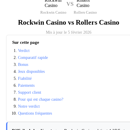
VS
Rockwin Casino
Rollers Casino
Rockwin Casino vs Rollers Casino
Mis à jour le 5 février 2026
Sur cette page
Verdict
Comparatif rapide
Bonus
Jeux disponibles
Fiabilité
Paiements
Support client
Pour qui est chaque casino?
Notre verdict
Questions fréquentes