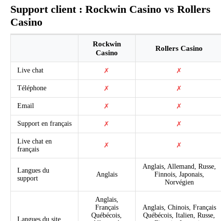
Support client : Rockwin Casino vs Rollers
Casino
Rockwin
Rollers Casino
Casino
Live chat
✗
✗
Téléphone
✗
✗
Email
✗
✗
Support en français
✗
✗
Live chat en
✗
✗
français
Anglais, Allemand, Russe,
Langues du
Anglais
Finnois, Japonais,
support
Norvégien
Anglais,
Français
Anglais, Chinois, Français
Québécois,
Québécois, Italien, Russe,
Langues du site