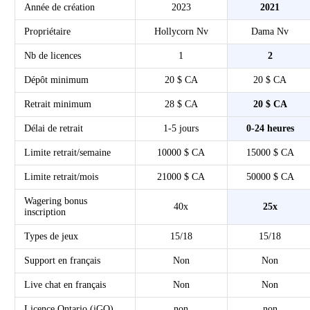
Année de création
2023
2021
Propriétaire
Hollycorn Nv
Dama Nv
Nb de licences
1
2
Dépôt minimum
20 $ CA
20 $ CA
Retrait minimum
28 $ CA
20 $ CA
Délai de retrait
1-5 jours
0-24 heures
Limite retrait/semaine
10000 $ CA
15000 $ CA
Limite retrait/mois
21000 $ CA
50000 $ CA
Wagering bonus
40x
25x
inscription
Types de jeux
15/18
15/18
Support en français
Non
Non
Live chat en français
Non
Non
Licence Ontario (iGO)
non
non