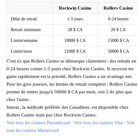
Rockwin Casino
Rollers Casino
Délai de retrait
1-5 jours
0-24 heures
Retrait minimum
28 $ CA
20 $ CA
Limite/semaine
10000 $ CA
15000 $ CA
Limite/mois
21000 $ CA
50000 $ CA
C'est ici que Rollers Casino se démarque clairement : des retraits en
0-24 heures contre 1-5 jours chez Rockwin Casino. Si recevoir tes
gains rapidement est ta priorité, Rollers Casino a un avantage net.
Pour les gros joueurs, les limites de retrait comptent : Rollers Casino
permet de retirer jusqu'à 50000 $ CA par mois, soit 2.4x plus que
chez l'autre.
Interac, la méthode préférée des Canadiens, est disponible chez
Rollers Casino mais pas chez Rockwin Casino.
Voir tous les casinos Paysafecard
·
Voir tous les casinos Visa
·
Voir
tous les casinos Mastercard