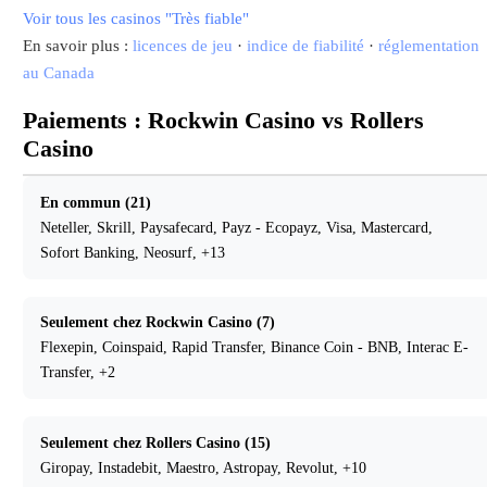
Voir tous les casinos "Très fiable"
En savoir plus :
licences de jeu
·
indice de fiabilité
·
réglementation
au Canada
Paiements : Rockwin Casino vs Rollers
Casino
En commun (21)
Neteller, Skrill, Paysafecard, Payz - Ecopayz, Visa, Mastercard,
Sofort Banking, Neosurf, +13
Seulement chez Rockwin Casino (7)
Flexepin, Coinspaid, Rapid Transfer, Binance Coin - BNB, Interac E-
Transfer, +2
Seulement chez Rollers Casino (15)
Giropay, Instadebit, Maestro, Astropay, Revolut, +10