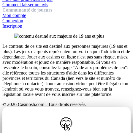
Comment laisser un avis
Communauté de joueurs
Mon compte
Connexion
Inscription
Le contenu de ce site est destiné aux personnes majeures (19 ans et
plus). Les jeux d'argents représentent un vrai risque d'addiction et de
dépendance. Jouer aux casinos en ligne n'est pas sans risque, misez
avec modération et jouez de manière responsable. Si vous en
ressentez le besoin, consultez la page "Aide aux problèmes de jeu":
elle référence toutes les structures d'aide dans les différentes
provinces et territoires du Canada (lien vers le site et numéro de
téléphone à contacter). Jouer au casino virtuel peut être illégal selon
l'endroit où vous vous trouvez, renseignez-vous bien sur la
législation locale avant de vous inscrire sur une plateforme.
© 2026 Casinosti.com - Tous droits réservés.
×
🤫