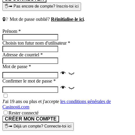
🖐️➡ Pas encore de compte?
Inscris-toi ici
🔒❔ Mot de passe oublié?
Réinitialise-le ici
.
Prénom
*
Choisis ton futur nom d'utilisateur
*
Adresse de courriel
*
Mot de passe
*
Confirmer le mot de passe
*
J'ai 19 ans ou plus et j'accepte
les conditions générales de
Casinosti.com
Rester connecté
CRÉER MON COMPTE
🖐️➡ Déjà un compte?
Connecte-toi ici