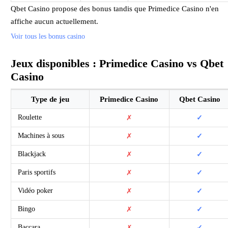
Qbet Casino propose des bonus tandis que Primedice Casino n'en
affiche aucun actuellement.
Voir tous les bonus casino
Jeux disponibles : Primedice Casino vs Qbet
Casino
Type de jeu
Primedice Casino
Qbet Casino
Roulette
✗
✓
Machines à sous
✗
✓
Blackjack
✗
✓
Paris sportifs
✗
✓
Vidéo poker
✗
✓
Bingo
✗
✓
Baccara
✗
✓