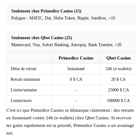
Seulement chez Primedice Casino (15)
Polygon - MATIC, Dai, Shiba Token, Ripple, Sandbox, +10
Seulement chez Qbet Casino (25)
Mastercard, Visa, Sofort Banking, Astropay, Bank Transfer, +20
Primedice Casino
Qbet Casino
Délai de retrait
Instantané
24h (e-wallets)
Retrait minimum
0 $ CA
20 $ CA
Limite/semaine
-
25000 $ CA
Limite/mois
-
100000 $ CA
C'est ici que Primedice Casino se démarque clairement : des retraits
en Instantané contre 24h (e-wallets) chez Qbet Casino. Si recevoir
tes gains rapidement est ta priorité, Primedice Casino a un avantage
net.