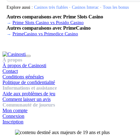
Explore aussi :
Casinos très fiables
·
Casinos Interac
·
Tous les bonus
Autres comparaisons avec Prime Slots Casino
Prime Slots Casino vs Posido Casino
Autres comparaisons avec PrimeCasino
PrimeCasino vs Primedice Casino
À propos
À propos de Casinosti
Contact
Conditions générales
Politique de confidentialité
Informations et assistance
Aide aux problèmes de jeu
Comment laisser un avis
Communauté de joueurs
Mon compte
Connexion
Inscription