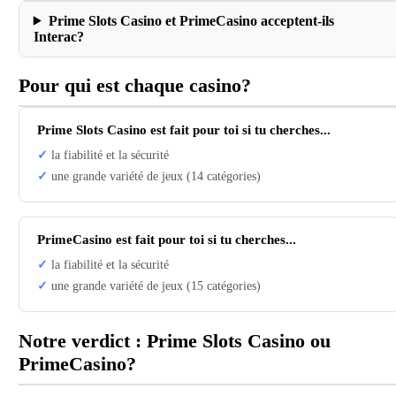
Prime Slots Casino et PrimeCasino acceptent-ils
Interac?
Pour qui est chaque casino?
Prime Slots Casino est fait pour toi si tu cherches...
la fiabilité et la sécurité
une grande variété de jeux (14 catégories)
PrimeCasino est fait pour toi si tu cherches...
la fiabilité et la sécurité
une grande variété de jeux (15 catégories)
Notre verdict : Prime Slots Casino ou
PrimeCasino?