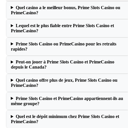
Quel casino a le meilleur bonus, Prime Slots Casino ou
PrimeCasino?
Lequel est le plus fiable entre Prime Slots Casino et
PrimeCasino?
Prime Slots Casino ou PrimeCasino pour les retraits
rapides?
Peut-on jouer à Prime Slots Casino et PrimeCasino
depuis le Canada?
Quel casino offre plus de jeux, Prime Slots Casino ou
PrimeCasino?
Prime Slots Casino et PrimeCasino appartiennent-ils au
même groupe?
Quel est le dépôt minimum chez Prime Slots Casino et
PrimeCasino?