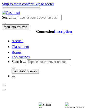
Skip to main content
Skip to footer
Search ...
résultats trouvés
Connexion
Inscription
Accueil
Classement
Bonus
Top casinos
Search ...
résultats trouvés