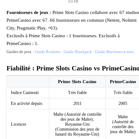
15/18.
Fournisseurs de jeux :
Prime Slots Casino collabore avec 67 studios
PrimeCasino avec 67. 66 fournisseurs en commun (Netent, Nolimit
City, Pragmatic Play, +63).
Exclusifs à Prime Slots Casino : 1 fournisseurs. Exclusifs à
PrimeCasino : 1.
Guides de jeux :
Guide Roulette
·
Guide Blackjack
·
Guide Machines à sous
Fiabilité : Prime Slots Casino vs PrimeCasin
Prime Slots Casino
PrimeCasino
Indice Casinosti
Très fiable
Très fiable
En activité depuis
2011
2005
Malte (Autorité de contrôle
Malte
des jeux de Malte),
(Autorité de
Licences
Royaume-Uni
contrôle des
(Commission des jeux de
jeux de Malte)
hasard du Royaume-Uni)