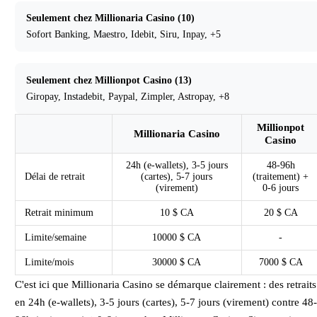
Seulement chez Millionaria Casino (10)
Sofort Banking, Maestro, Idebit, Siru, Inpay, +5
Seulement chez Millionpot Casino (13)
Giropay, Instadebit, Paypal, Zimpler, Astropay, +8
Millionpot
Millionaria Casino
Casino
24h (e-wallets), 3-5 jours
48-96h
Délai de retrait
(cartes), 5-7 jours
(traitement) +
(virement)
0-6 jours
Retrait minimum
10 $ CA
20 $ CA
Limite/semaine
10000 $ CA
-
Limite/mois
30000 $ CA
7000 $ CA
C'est ici que Millionaria Casino se démarque clairement : des retraits
en 24h (e-wallets), 3-5 jours (cartes), 5-7 jours (virement) contre 48-