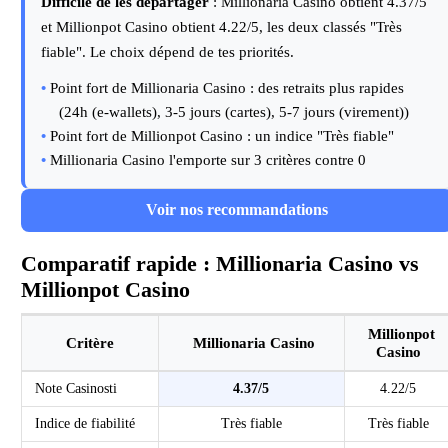
Difficile de les départager
: Millionaria Casino obtient 4.37/5
et Millionpot Casino obtient 4.22/5, les deux classés "Très
fiable". Le choix dépend de tes priorités.
Point fort de Millionaria Casino : des retraits plus rapides
(24h (e-wallets), 3-5 jours (cartes), 5-7 jours (virement))
Point fort de Millionpot Casino : un indice "Très fiable"
Millionaria Casino l'emporte sur 3 critères contre 0
Voir nos recommandations
Comparatif rapide : Millionaria Casino vs
Millionpot Casino
Millionpot
Critère
Millionaria Casino
Casino
Comparatif Millionaria Casino vs Millionpot Casino
Note Casinosti
4.37/5
4.22/5
Indice de fiabilité
Très fiable
Très fiable