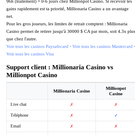
96h (traitement) + 0-6 jours chez Millionpot Casino. Si recevoir tes
gains rapidement est ta priorité, Millionaria Casino a un avantage
net.
Pour les gros joueurs, les limites de retrait comptent : Millionaria
Casino permet de retirer jusqu'à 30000 $ CA par mois, soit 4.3x plu
que chez l'autre.
Voir tous les casinos Paysafecard
·
Voir tous les casinos Mastercard
Voir tous les casinos Visa
Support client : Millionaria Casino vs
Millionpot Casino
Millionpot
Millionaria Casino
Casino
Live chat
✗
✗
Téléphone
✗
✓
Email
✗
✗