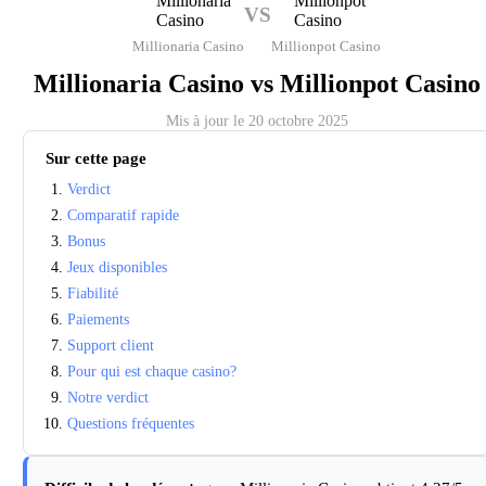
VS
Millionaria Casino
Millionpot Casino
Millionaria Casino vs Millionpot Casino
Mis à jour le 20 octobre 2025
Sur cette page
Verdict
Comparatif rapide
Bonus
Jeux disponibles
Fiabilité
Paiements
Support client
Pour qui est chaque casino?
Notre verdict
Questions fréquentes