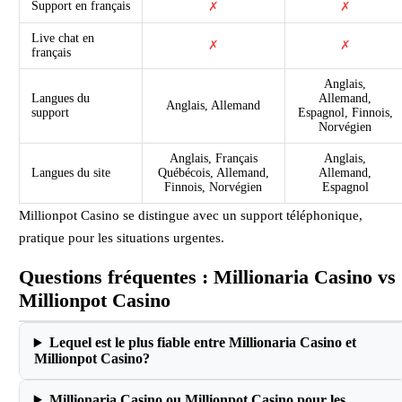
Support en français
✗
✗
Live chat en
✗
✗
français
Anglais,
Langues du
Allemand,
Anglais, Allemand
support
Espagnol, Finnois,
Norvégien
Anglais, Français
Anglais,
Langues du site
Québécois, Allemand,
Allemand,
Finnois, Norvégien
Espagnol
Millionpot Casino se distingue avec un support téléphonique,
pratique pour les situations urgentes.
Questions fréquentes : Millionaria Casino vs
Millionpot Casino
Lequel est le plus fiable entre Millionaria Casino et
Millionpot Casino?
Millionaria Casino ou Millionpot Casino pour les