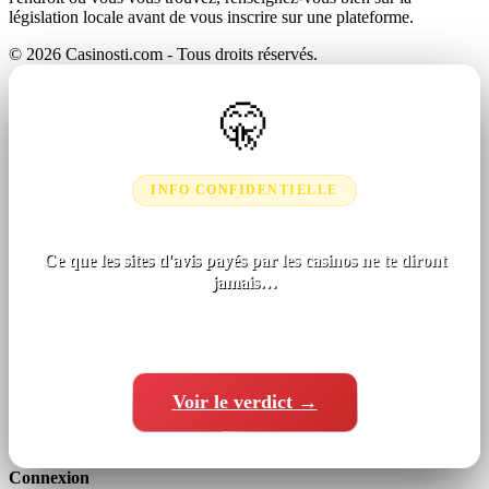
législation locale avant de vous inscrire sur une plateforme.
© 2026 Casinosti.com - Tous droits réservés.
×
🤫
INFO CONFIDENTIELLE
Ce que les sites d'avis payés par les casinos ne te diront
jamais…
On a la réponse. Nos membres ont voté.
Voir le verdict →
Connexion