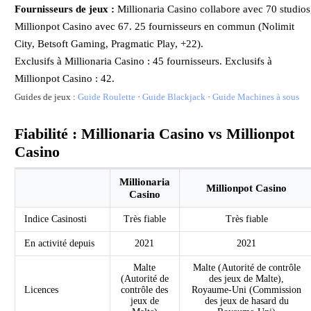
Fournisseurs de jeux :
Millionaria Casino collabore avec 70 studios
Millionpot Casino avec 67. 25 fournisseurs en commun (Nolimit
City, Betsoft Gaming, Pragmatic Play, +22).
Exclusifs à Millionaria Casino : 45 fournisseurs. Exclusifs à
Millionpot Casino : 42.
Guides de jeux :
Guide Roulette
·
Guide Blackjack
·
Guide Machines à sous
Fiabilité : Millionaria Casino vs Millionpot
Casino
Millionaria
Millionpot Casino
Casino
Indice Casinosti
Très fiable
Très fiable
En activité depuis
2021
2021
Malte
Malte (Autorité de contrôle
(Autorité de
des jeux de Malte),
Licences
contrôle des
Royaume-Uni (Commission
jeux de
des jeux de hasard du