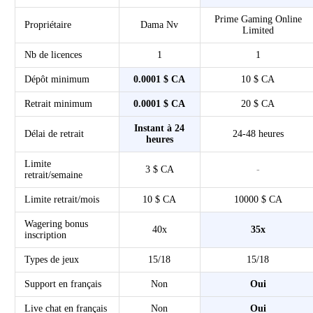
Prime Gaming Online
Propriétaire
Dama Nv
Limited
Nb de licences
1
1
Dépôt minimum
0.0001 $ CA
10 $ CA
Retrait minimum
0.0001 $ CA
20 $ CA
Instant à 24
Délai de retrait
24-48 heures
heures
Limite
3 $ CA
-
retrait/semaine
Limite retrait/mois
10 $ CA
10000 $ CA
Wagering bonus
40x
35x
inscription
Types de jeux
15/18
15/18
Support en français
Non
Oui
Live chat en français
Non
Oui