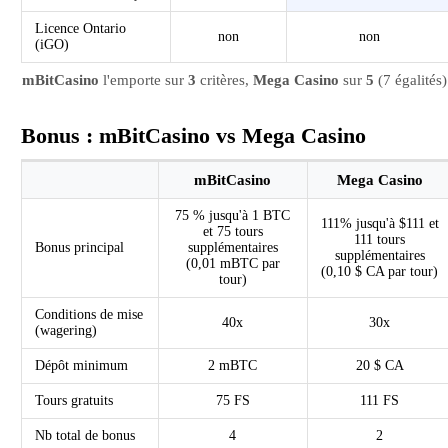
Licence Ontario
non
non
(iGO)
mBitCasino
l'emporte sur
3
critères,
Mega Casino
sur
5
(7 égalités)
Bonus : mBitCasino vs Mega Casino
mBitCasino
Mega Casino
75 % jusqu'à 1 BTC
111% jusqu'à $111 et
et 75 tours
111 tours
Bonus principal
supplémentaires
supplémentaires
(0,01 mBTC par
(0,10 $ CA par tour)
tour)
Conditions de mise
40x
30x
(wagering)
Dépôt minimum
2 mBTC
20 $ CA
Tours gratuits
75 FS
111 FS
Nb total de bonus
4
2