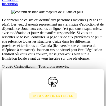
Inscription
Le contenu de ce site est destiné aux personnes majeures (19 ans et
plus). Les jeux d'argents représentent un vrai risque d'addiction et de
dépendance. Jouer aux casinos en ligne n'est pas sans risque, misez
avec modération et jouez de manière responsable. Si vous en
ressentez le besoin, consultez la page "Aide aux problèmes de jeu":
elle référence toutes les structures d'aide dans les différentes
provinces et territoires du Canada (lien vers le site et numéro de
téléphone à contacter). Jouer au casino virtuel peut être illégal selon
l'endroit où vous vous trouvez, renseignez-vous bien sur la
législation locale avant de vous inscrire sur une plateforme.
© 2026 Casinosti.com - Tous droits réservés.
×
🤫
INFO CONFIDENTIELLE