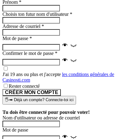
Prénom
*
Choisis ton futur nom d'utilisateur
*
Adresse de courriel
*
Mot de passe
*
Confirmer le mot de passe
*
J'ai 19 ans ou plus et j'accepte
les conditions générales de
Casinosti.com
Rester connecté
CRÉER MON COMPTE
🖐️➡ Déjà un compte?
Connecte-toi ici
Tu dois être connecté pour pouvoir voter!
Nom d'utilisateur ou adresse de courriel
Mot de passe