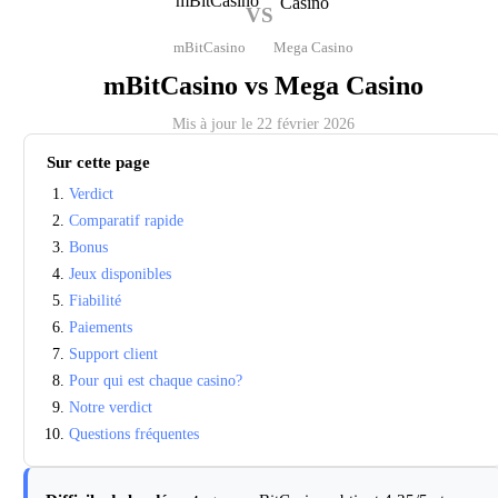
VS
mBitCasino
Mega Casino
mBitCasino vs Mega Casino
Mis à jour le 22 février 2026
Sur cette page
Verdict
Comparatif rapide
Bonus
Jeux disponibles
Fiabilité
Paiements
Support client
Pour qui est chaque casino?
Notre verdict
Questions fréquentes