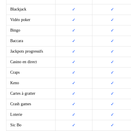
Blackjack
✓
✓
Vidéo poker
✓
✓
Bingo
✓
✓
Baccara
✓
✓
Jackpots progressifs
✓
✓
Casino en direct
✓
✓
Craps
✓
✓
Keno
✓
✓
Cartes à gratter
✓
✓
Crash games
✓
✓
Loterie
✓
✓
Sic Bo
✓
✓