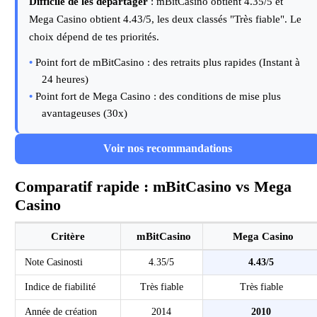
Difficile de les départager
: mBitCasino obtient 4.35/5 et
Mega Casino obtient 4.43/5, les deux classés "Très fiable". Le
choix dépend de tes priorités.
Point fort de mBitCasino : des retraits plus rapides (Instant à
24 heures)
Point fort de Mega Casino : des conditions de mise plus
avantageuses (30x)
Voir nos recommandations
Comparatif rapide : mBitCasino vs Mega
Casino
Critère
mBitCasino
Mega Casino
Comparatif mBitCasino vs Mega Casino
Note Casinosti
4.35/5
4.43/5
Indice de fiabilité
Très fiable
Très fiable
Année de création
2014
2010