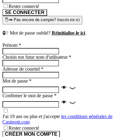
Rester connecté
SE CONNECTER
🖐️➡ Pas encore de compte?
Inscris-toi ici
🔒❔ Mot de passe oublié?
Réinitialise-le ici
.
Prénom
*
Choisis ton futur nom d'utilisateur
*
Adresse de courriel
*
Mot de passe
*
Confirmer le mot de passe
*
J'ai 19 ans ou plus et j'accepte
les conditions générales de
Casinosti.com
Rester connecté
CRÉER MON COMPTE