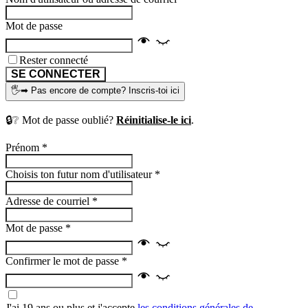
Mot de passe
Rester connecté
SE CONNECTER
🖐️➡ Pas encore de compte?
Inscris-toi ici
🔒❔ Mot de passe oublié?
Réinitialise-le ici
.
Prénom
*
Choisis ton futur nom d'utilisateur
*
Adresse de courriel
*
Mot de passe
*
Confirmer le mot de passe
*
J'ai 19 ans ou plus et j'accepte
les conditions générales de