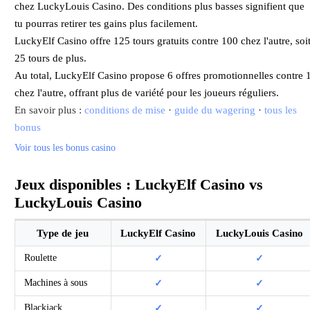
chez LuckyLouis Casino. Des conditions plus basses signifient que
tu pourras retirer tes gains plus facilement.
LuckyElf Casino offre 125 tours gratuits contre 100 chez l'autre, soi
25 tours de plus.
Au total, LuckyElf Casino propose 6 offres promotionnelles contre 
chez l'autre, offrant plus de variété pour les joueurs réguliers.
En savoir plus :
conditions de mise
·
guide du wagering
·
tous les
bonus
Voir tous les bonus casino
Jeux disponibles : LuckyElf Casino vs
LuckyLouis Casino
Type de jeu
LuckyElf Casino
LuckyLouis Casino
Roulette
✓
✓
Machines à sous
✓
✓
Blackjack
✓
✓