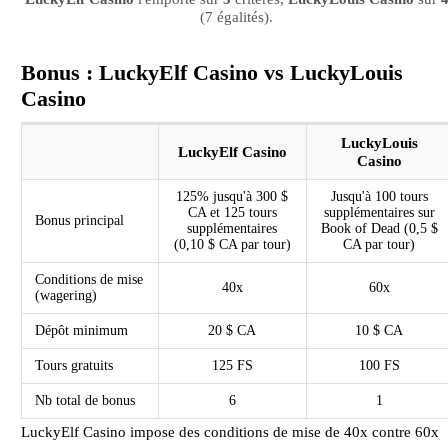
(7 égalités).
Bonus : LuckyElf Casino vs LuckyLouis
Casino
LuckyLouis
LuckyElf Casino
Casino
125% jusqu'à 300 $
Jusqu'à 100 tours
CA et 125 tours
supplémentaires sur
Bonus principal
supplémentaires
Book of Dead (0,5 $
(0,10 $ CA par tour)
CA par tour)
Conditions de mise
40x
60x
(wagering)
Dépôt minimum
20 $ CA
10 $ CA
Tours gratuits
125 FS
100 FS
Nb total de bonus
6
1
LuckyElf Casino impose des conditions de mise de 40x contre 60x