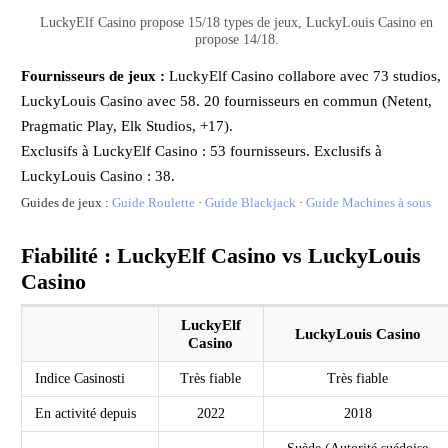
LuckyElf Casino propose 15/18 types de jeux, LuckyLouis Casino en
propose 14/18.
Fournisseurs de jeux :
LuckyElf Casino collabore avec 73 studios,
LuckyLouis Casino avec 58. 20 fournisseurs en commun (Netent,
Pragmatic Play, Elk Studios, +17).
Exclusifs à LuckyElf Casino : 53 fournisseurs. Exclusifs à
LuckyLouis Casino : 38.
Guides de jeux :
Guide Roulette
·
Guide Blackjack
·
Guide Machines à sous
Fiabilité : LuckyElf Casino vs LuckyLouis
Casino
LuckyElf
LuckyLouis Casino
Casino
Indice Casinosti
Très fiable
Très fiable
En activité depuis
2022
2018