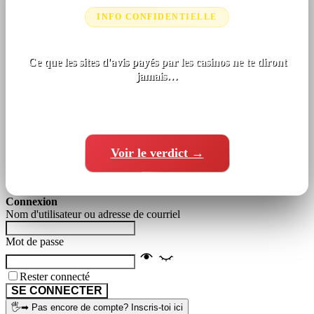
INFO CONFIDENTIELLE
Ce que les sites d'avis payés par les casinos ne te diront
jamais…
On a la réponse. Nos membres ont voté.
Voir le verdict →
Connexion
Nom d'utilisateur ou adresse de courriel
Mot de passe
Rester connecté
SE CONNECTER
🖐️➡ Pas encore de compte?
Inscris-toi ici