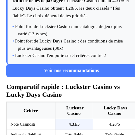
Difficile de les départager
: Luckster Casino obtient 4.31/5 et
Lucky Days Casino obtient 4.28/5, les deux classés "Très
fiable". Le choix dépend de tes priorités.
Point fort de Luckster Casino : un catalogue de jeux plus
varié (13 types)
Point fort de Lucky Days Casino : des conditions de mise
plus avantageuses (30x)
Luckster Casino l'emporte sur 3 critères contre 2
Voir nos recommandations
Comparatif rapide : Luckster Casino vs
Lucky Days Casino
Luckster
Lucky Days
Critère
Casino
Casino
Comparatif Luckster Casino vs Lucky Days Casino
Note Casinosti
4.31/5
4.28/5
Indice de fiabilité
Très fiable
Très fiable