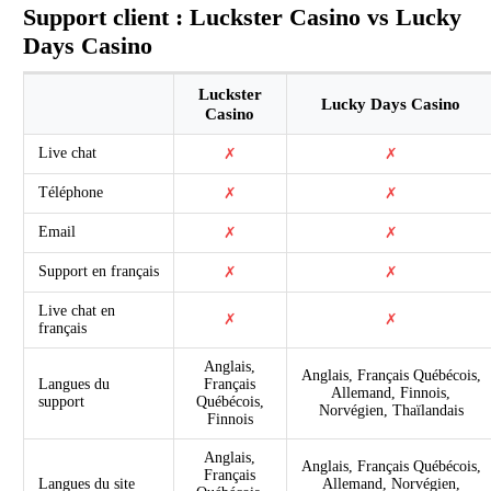
Support client : Luckster Casino vs Lucky
Days Casino
Luckster
Lucky Days Casino
Casino
Live chat
✗
✗
Téléphone
✗
✗
Email
✗
✗
Support en français
✗
✗
Live chat en
✗
✗
français
Anglais,
Anglais, Français Québécois,
Langues du
Français
Allemand, Finnois,
support
Québécois,
Norvégien, Thaïlandais
Finnois
Anglais,
Anglais, Français Québécois,
Français
Langues du site
Allemand, Norvégien,