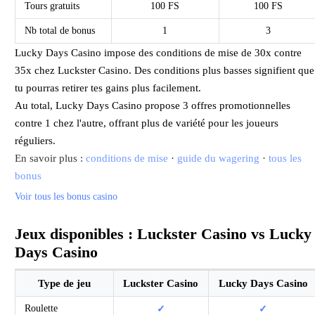
Tours gratuits
100 FS
100 FS
Nb total de bonus
1
3
Lucky Days Casino impose des conditions de mise de 30x contre
35x chez Luckster Casino. Des conditions plus basses signifient que
tu pourras retirer tes gains plus facilement.
Au total, Lucky Days Casino propose 3 offres promotionnelles
contre 1 chez l'autre, offrant plus de variété pour les joueurs
réguliers.
En savoir plus :
conditions de mise
·
guide du wagering
·
tous les
bonus
Voir tous les bonus casino
Jeux disponibles : Luckster Casino vs Lucky
Days Casino
Type de jeu
Luckster Casino
Lucky Days Casino
Roulette
✓
✓