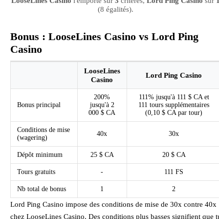
LooseLines Casino
l'emporte sur
3
critères,
Lord Ping Casino
sur
(8 égalités).
Bonus : LooseLines Casino vs Lord Ping
Casino
LooseLines
Lord Ping Casino
Casino
200%
111% jusqu'à 111 $ CA et
Bonus principal
jusqu'à 2
111 tours supplémentaires
000 $ CA
(0,10 $ CA par tour)
Conditions de mise
40x
30x
(wagering)
Dépôt minimum
25 $ CA
20 $ CA
Tours gratuits
-
111 FS
Nb total de bonus
1
2
Lord Ping Casino impose des conditions de mise de 30x contre 40x
chez LooseLines Casino. Des conditions plus basses signifient que t