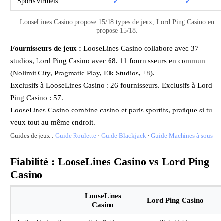
Sports virtuels
✓
✓
LooseLines Casino propose 15/18 types de jeux, Lord Ping Casino en
propose 15/18.
Fournisseurs de jeux :
LooseLines Casino collabore avec 37
studios, Lord Ping Casino avec 68. 11 fournisseurs en commun
(Nolimit City, Pragmatic Play, Elk Studios, +8).
Exclusifs à LooseLines Casino : 26 fournisseurs. Exclusifs à Lord
Ping Casino : 57.
LooseLines Casino combine casino et paris sportifs, pratique si tu
veux tout au même endroit.
Guides de jeux :
Guide Roulette
·
Guide Blackjack
·
Guide Machines à sous
Fiabilité : LooseLines Casino vs Lord Ping
Casino
LooseLines
Lord Ping Casino
Casino