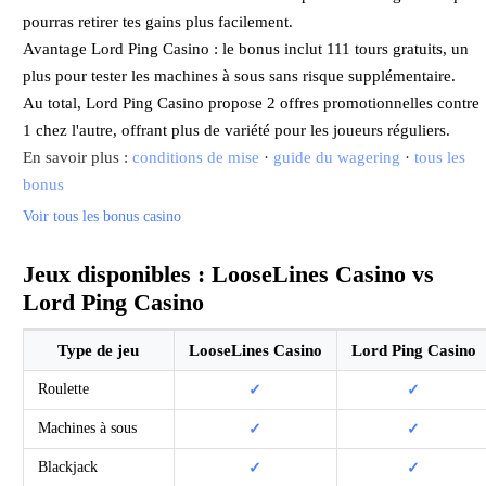
pourras retirer tes gains plus facilement.
Avantage Lord Ping Casino : le bonus inclut 111 tours gratuits, un
plus pour tester les machines à sous sans risque supplémentaire.
Au total, Lord Ping Casino propose 2 offres promotionnelles contre
1 chez l'autre, offrant plus de variété pour les joueurs réguliers.
En savoir plus :
conditions de mise
·
guide du wagering
·
tous les
bonus
Voir tous les bonus casino
Jeux disponibles : LooseLines Casino vs
Lord Ping Casino
Type de jeu
LooseLines Casino
Lord Ping Casino
Roulette
✓
✓
Machines à sous
✓
✓
Blackjack
✓
✓