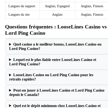
Langues du support
Anglais, Espagnol
Anglais, Finnois
Langues du site
Anglais
Anglais, Finnois
Questions fréquentes : LooseLines Casino vs
Lord Ping Casino
Quel casino a le meilleur bonus, LooseLines Casino ou
Lord Ping Casino?
Lequel est le plus fiable entre LooseLines Casino et
Lord Ping Casino?
LooseLines Casino ou Lord Ping Casino pour les
retraits rapides?
Peut-on jouer à LooseLines Casino et Lord Ping Casino
depuis le Canada?
Quel est le dépôt minimum chez LooseLines Casino et