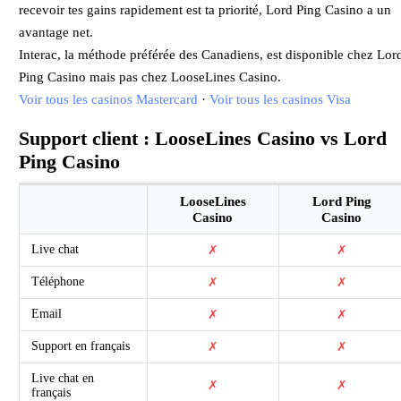
recevoir tes gains rapidement est ta priorité, Lord Ping Casino a un
avantage net.
Interac, la méthode préférée des Canadiens, est disponible chez Lor
Ping Casino mais pas chez LooseLines Casino.
Voir tous les casinos Mastercard
·
Voir tous les casinos Visa
Support client : LooseLines Casino vs Lord
Ping Casino
LooseLines
Lord Ping
Casino
Casino
Live chat
✗
✗
Téléphone
✗
✗
Email
✗
✗
Support en français
✗
✗
Live chat en
✗
✗
français