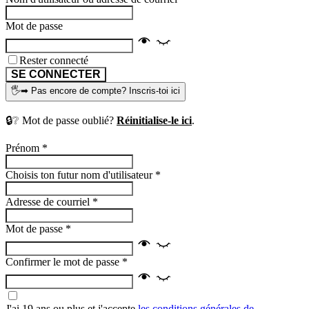
Mot de passe
Rester connecté
SE CONNECTER
🖐️➡ Pas encore de compte?
Inscris-toi ici
🔒❔ Mot de passe oublié?
Réinitialise-le ici
.
Prénom
*
Choisis ton futur nom d'utilisateur
*
Adresse de courriel
*
Mot de passe
*
Confirmer le mot de passe
*
J'ai 19 ans ou plus et j'accepte
les conditions générales de