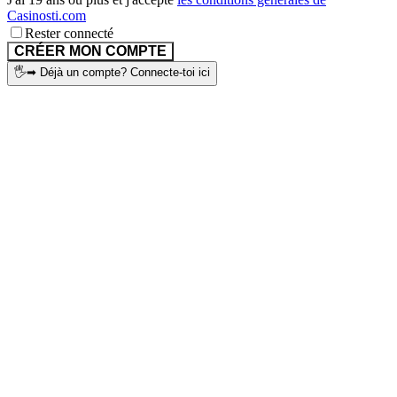
Casinosti.com
Rester connecté
CRÉER MON COMPTE
🖐️➡ Déjà un compte?
Connecte-toi ici