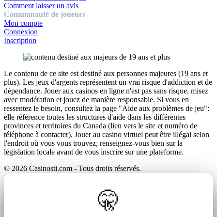
Comment laisser un avis
Communauté de joueurs
Mon compte
Connexion
Inscription
Le contenu de ce site est destiné aux personnes majeures (19 ans et
plus). Les jeux d'argents représentent un vrai risque d'addiction et de
dépendance. Jouer aux casinos en ligne n'est pas sans risque, misez
avec modération et jouez de manière responsable. Si vous en
ressentez le besoin, consultez la page "Aide aux problèmes de jeu":
elle référence toutes les structures d'aide dans les différentes
provinces et territoires du Canada (lien vers le site et numéro de
téléphone à contacter). Jouer au casino virtuel peut être illégal selon
l'endroit où vous vous trouvez, renseignez-vous bien sur la
législation locale avant de vous inscrire sur une plateforme.
© 2026 Casinosti.com - Tous droits réservés.
×
🤫