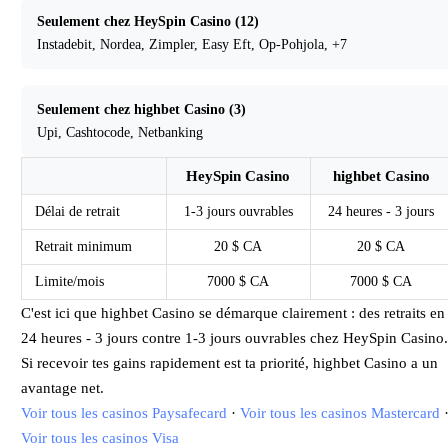
Seulement chez HeySpin Casino (12)
Instadebit, Nordea, Zimpler, Easy Eft, Op-Pohjola, +7
Seulement chez highbet Casino (3)
Upi, Cashtocode, Netbanking
HeySpin Casino
highbet Casino
Délai de retrait
1-3 jours ouvrables
24 heures - 3 jours
Retrait minimum
20 $ CA
20 $ CA
Limite/mois
7000 $ CA
7000 $ CA
C'est ici que highbet Casino se démarque clairement : des retraits en
24 heures - 3 jours contre 1-3 jours ouvrables chez HeySpin Casino.
Si recevoir tes gains rapidement est ta priorité, highbet Casino a un
avantage net.
Voir tous les casinos Paysafecard
·
Voir tous les casinos Mastercard
Voir tous les casinos Visa