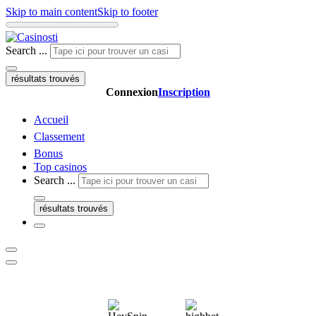
Skip to main content
Skip to footer
Search ...
résultats trouvés
Connexion
Inscription
Accueil
Classement
Bonus
Top casinos
Search ...
résultats trouvés