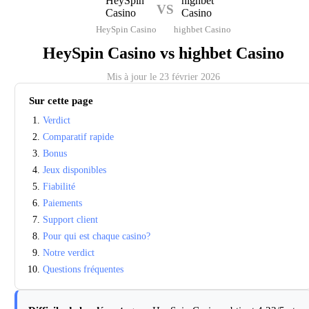
VS
HeySpin Casino
highbet Casino
HeySpin Casino vs highbet Casino
Mis à jour le 23 février 2026
Sur cette page
Verdict
Comparatif rapide
Bonus
Jeux disponibles
Fiabilité
Paiements
Support client
Pour qui est chaque casino?
Notre verdict
Questions fréquentes