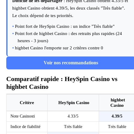
Difficile de les départager
: HeySpin Casino obtient 4.33/5 et
highbet Casino obtient 4.39/5, les deux classés "Très fiable".
Le choix dépend de tes priorités.
Point fort de HeySpin Casino : un indice "Très fiable"
Point fort de highbet Casino : des retraits plus rapides (24
heures - 3 jours)
highbet Casino l'emporte sur 2 critères contre 0
Voir nos recommandations
Comparatif rapide : HeySpin Casino vs
highbet Casino
highbet
Critère
HeySpin Casino
Casino
Comparatif HeySpin Casino vs highbet Casino
Note Casinosti
4.33/5
4.39/5
Indice de fiabilité
Très fiable
Très fiable