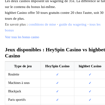
Les deux casinos imposent un wagering de 35x. La différence se fai
sur le contenu du bonus lui-même.
highbet Casino offre 50 tours gratuits contre 20 chez l'autre, soit 30
tours de plus.
En savoir plus :
conditions de mise
·
guide du wagering
·
tous les
bonus
Voir tous les bonus casino
Jeux disponibles : HeySpin Casino vs highbet
Casino
Type de jeu
HeySpin Casino
highbet Casino
Roulette
✓
✓
Machines à sous
✓
✓
Blackjack
✓
✓
Paris sportifs
✓
✓