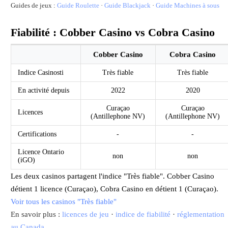
Guides de jeux :
Guide Roulette
·
Guide Blackjack
·
Guide Machines à sous
Fiabilité : Cobber Casino vs Cobra Casino
Cobber Casino
Cobra Casino
Indice Casinosti
Très fiable
Très fiable
En activité depuis
2022
2020
Curaçao
Curaçao
Licences
(Antillephone NV)
(Antillephone NV)
Certifications
-
-
Licence Ontario
non
non
(iGO)
Les deux casinos partagent l'indice "Très fiable". Cobber Casino
détient 1 licence (Curaçao), Cobra Casino en détient 1 (Curaçao).
Voir tous les casinos "Très fiable"
En savoir plus :
licences de jeu
·
indice de fiabilité
·
réglementation
au Canada