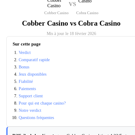
VS
Cobber Casino
Cobra Casino
Cobber Casino vs Cobra Casino
Mis à jour le 18 février 2026
Sur cette page
Verdict
Comparatif rapide
Bonus
Jeux disponibles
Fiabilité
Paiements
Support client
Pour qui est chaque casino?
Notre verdict
Questions fréquentes