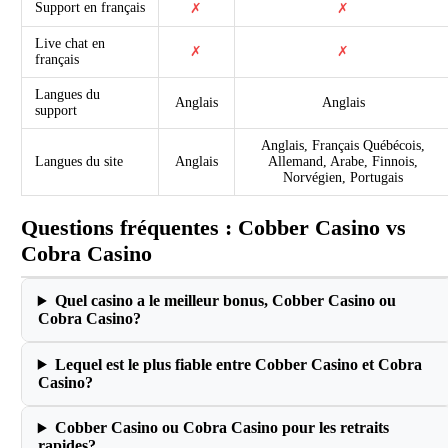
Support en français
✗
✗
Live chat en
✗
✗
français
Langues du
Anglais
Anglais
support
Anglais, Français Québécois,
Langues du site
Anglais
Allemand, Arabe, Finnois,
Norvégien, Portugais
Questions fréquentes : Cobber Casino vs
Cobra Casino
Quel casino a le meilleur bonus, Cobber Casino ou
Cobra Casino?
Lequel est le plus fiable entre Cobber Casino et Cobra
Casino?
Cobber Casino ou Cobra Casino pour les retraits
rapides?