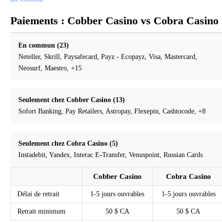
Paiements : Cobber Casino vs Cobra Casino
En commun (23)
Neteller, Skrill, Paysafecard, Payz - Ecopayz, Visa, Mastercard,
Neosurf, Maestro, +15
Seulement chez Cobber Casino (13)
Sofort Banking, Pay Retailers, Astropay, Flexepin, Cashtocode, +8
Seulement chez Cobra Casino (5)
Instadebit, Yandex, Interac E-Transfer, Venuspoint, Russian Cards
Cobber Casino
Cobra Casino
Délai de retrait
1-5 jours ouvrables
1-5 jours ouvrables
Retrait minimum
50 $ CA
50 $ CA