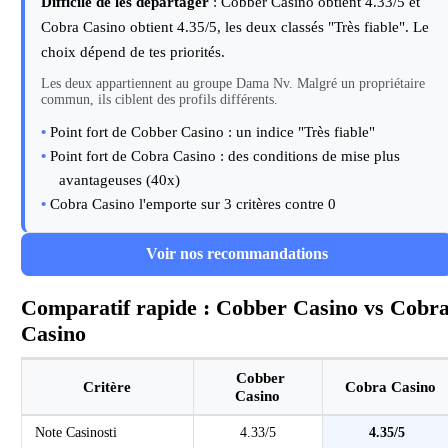
Difficile de les départager
: Cobber Casino obtient 4.33/5 et
Cobra Casino obtient 4.35/5, les deux classés "Très fiable". Le
choix dépend de tes priorités.
Les deux appartiennent au groupe Dama Nv. Malgré un propriétaire
commun, ils ciblent des profils différents.
Point fort de Cobber Casino : un indice "Très fiable"
Point fort de Cobra Casino : des conditions de mise plus
avantageuses (40x)
Cobra Casino l'emporte sur 3 critères contre 0
Voir nos recommandations
Comparatif rapide : Cobber Casino vs Cobr
Casino
Cobber
Critère
Cobra Casino
Casino
Comparatif Cobber Casino vs Cobra Casino
Note Casinosti
4.33/5
4.35/5