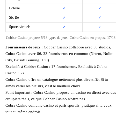
Loterie
✓
✓
Sic Bo
✓
✓
Sports virtuels
✓
✓
Cobber Casino propose 5/18 types de jeux, Cobra Casino en propose 17/18
Fournisseurs de jeux :
Cobber Casino collabore avec 50 studios,
Cobra Casino avec 86. 33 fournisseurs en commun (Netent, Nolimit
City, Betsoft Gaming, +30).
Exclusifs à Cobber Casino : 17 fournisseurs. Exclusifs à Cobra
Casino : 53.
Cobra Casino offre un catalogue nettement plus diversifié. Si tu
aimes varier les plaisirs, c'est le meilleur choix.
Point important : Cobra Casino propose un casino en direct avec des
croupiers réels, ce que Cobber Casino n'offre pas.
Cobra Casino combine casino et paris sportifs, pratique si tu veux
tout au même endroit.