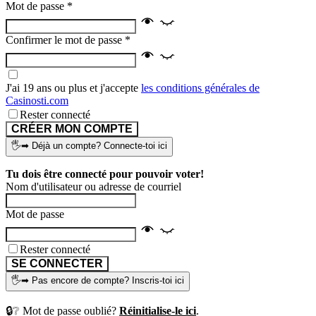
Mot de passe
*
Confirmer le mot de passe
*
J'ai 19 ans ou plus et j'accepte
les conditions générales de
Casinosti.com
Rester connecté
CRÉER MON COMPTE
🖐️➡ Déjà un compte?
Connecte-toi ici
Tu dois être connecté pour pouvoir voter!
Nom d'utilisateur ou adresse de courriel
Mot de passe
Rester connecté
SE CONNECTER
🖐️➡ Pas encore de compte?
Inscris-toi ici
🔒❔ Mot de passe oublié?
Réinitialise-le ici
.